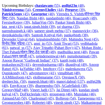
Upcoming Birthdays:
chaxiawam
(55)
,
asdfgt23n
(48)
,
Ninisivereona
(54)
,
CreemyElulley
(44)
,
Peegeve
(39)
,
PatrickSemy
(45)
,
Georgetor
(40)
,
Virendra S. Vishth/वीरेन्द्र सिंह
बिष्ट (59)
,
Nandan Bisht (46)
,
nandanbisht (46)
,
Hoaccandy (49)
,
FeexiseKepsy (39)
,
JulianVop (50)
,
Pankaj Singh Bisht (40)
,
lata_negi (43)
,
jagat.singh.bisht (39)
,
raj sharma (35)
,
narendrasingh.k (40)
,
sameer singh mehta (37)
,
mannuvicky (36)
,
deepikakholia (40)
,
Santosh Kotiyal (64)
,
pankajbisth (38)
,
Devender Uniyal (64)
,
kripalsinghbisht (58)
,
Mahindra Negi (45)
,
विनोद सिंह गढ़िया (37)
,
anni_in (53)
,
Amit Tiwari (53)
,
vedbhadola
(61)
,
patwal_ss (57)
,
Ajay Tripathi (Pahari Boy) (47)
,
Mohan Bisht -
Thet Pahadi/मोहन बिष्ट-ठेठ पहाडी (49)
,
madhulika negi (48)
,
Pawan
Pahari/पवन पहाडी (47)
,
rajindersemwal (44)
,
purushotamsati (39)
,
Anoop Rawat "Garhwali Indian" (37)
,
kapilj.joshi (48)
,
prakashpcm29 (41)
,
devendrasharma (48)
,
dkagdiyal (49)
,
Anoop
Raturi (63)
,
kaYaftike (49)
,
Intoftoxy (51)
,
malenkawera (52)
,
Qupiskondy (47)
,
adventureroy (41)
,
vimalbhatt (48)
,
AAMilissfoom (42)
,
elollignarame (51)
,
OresiaseX (50)
,
dredger.biz. (50)
,
manesh.bhatt (46)
,
manoj.dabral (137)
,
asdfgt28k
(40)
,
EmyKocur (39)
,
dharmendra (50)
,
AGafeflaloli (38)
,
GregoryMaP (48)
,
Vineet Jadli (37)
,
Jai Dimri (40)
,
kundan singh
kulyal (47)
,
DoFkicleelale (43)
,
grougsgep (46)
,
Munslake (46)
,
AimundAid (50)
,
Charlesmurl (45)
,
Boftreop (54)
,
Tamepenna (41)
,
Geoguezesbes (48)
,
Robertet (48)
,
vinesh singh (32)
,
Malkanigopal