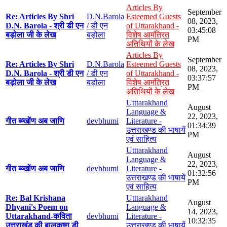
Articles By
September
Re: Articles By Shri
D.N.Barola
Esteemed Guests
08, 2023,
D.N. Barola - श्री डी एन
/ डी एन
of Uttarakhand -
03:45:08
बड़ोला जी के लेख
बड़ोला
विशेष आमंत्रित
PM
अतिथियों के लेख
Articles By
September
Re: Articles By Shri
D.N.Barola
Esteemed Guests
08, 2023,
D.N. Barola - श्री डी एन
/ डी एन
of Uttarakhand -
03:37:57
बड़ोला जी के लेख
बड़ोला
विशेष आमंत्रित
PM
अतिथियों के लेख
Utttarakhand
August
Language &
22, 2023,
गीत ब्य्खोंण अब जाणि
devbhumi
Literature -
01:34:39
उत्तराखण्ड की भाषायें
PM
एवं साहित्य
Utttarakhand
August
Language &
22, 2023,
गीत ब्य्खोंण अब जाणि
devbhumi
Literature -
01:32:56
उत्तराखण्ड की भाषायें
PM
एवं साहित्य
Re: Bal Krishana
Utttarakhand
August
Dhyani's Poem on
Language &
14, 2023,
Uttarakhand-कविता
devbhumi
Literature -
10:32:35
उत्तराखंड की बालकृष्ण डी
उत्तराखण्ड की भाषायें