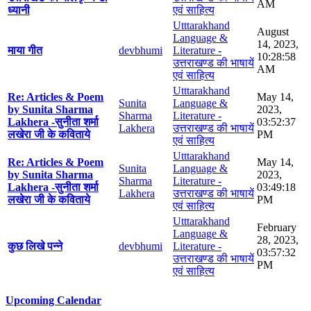
AM
ध्यानी
एवं साहित्य
Utttarakhand
August
Language &
14, 2023,
माया गीत
devbhumi
Literature -
10:28:58
उत्तराखण्ड की भाषायें
AM
एवं साहित्य
Utttarakhand
Re: Articles & Poem
May 14,
Sunita
Language &
by Sunita Sharma
2023,
Sharma
Literature -
Lakhera -सुनीता शर्मा
03:52:37
Lakhera
उत्तराखण्ड की भाषायें
लखेरा जी के कविताये
PM
एवं साहित्य
Utttarakhand
Re: Articles & Poem
May 14,
Sunita
Language &
by Sunita Sharma
2023,
Sharma
Literature -
Lakhera -सुनीता शर्मा
03:49:18
Lakhera
उत्तराखण्ड की भाषायें
लखेरा जी के कविताये
PM
एवं साहित्य
Utttarakhand
February
Language &
28, 2023,
कुछ लिखे पन्ने
devbhumi
Literature -
03:57:32
उत्तराखण्ड की भाषायें
PM
एवं साहित्य
Upcoming Calendar