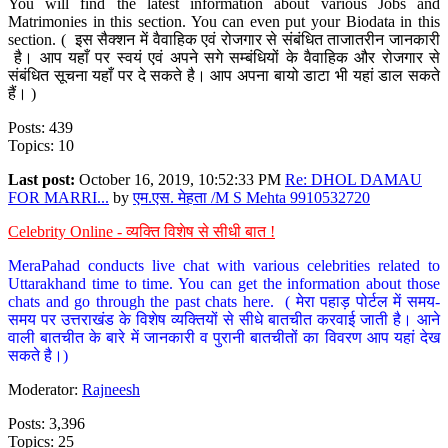
You will find the latest information about various Jobs and
Matrimonies in this section. You can even put your Biodata in this
section. ( इस सैक्शन में वैवाहिक एवं रोजगार से संबंधित ताजातरीन जानकारी
है। आप यहाँ पर स्वयं एवं अपने सगे सम्बंधियों के वैवाहिक और रोजगार से
संबंधित सूचना यहाँ पर दे सकते है। आप अपना बायो डाटा भी यहां डाल सकते
हैं। )
Posts: 439
Topics: 10
Last post:
October 16, 2019, 10:52:33 PM
Re: DHOL DAMAU
FOR MARRI...
by
एम.एस. मेहता /M S Mehta 9910532720
Celebrity Online - व्यक्ति विशेष से सीधी बात !
MeraPahad conducts live chat with various celebrities related to
Uttarakhand time to time. You can get the information about those
chats and go through the past chats here. ( मेरा पहाड़ पोर्टल में समय-
समय पर उत्तराखंड के विशेष व्यक्तियों से सीधे बातचीत करवाई जाती है। आने
वाली बातचीत के बारे में जानकारी व पुरानी बातचीतों का विवरण आप यहां देख
सकते है।)
Moderator:
Rajneesh
Posts: 3,396
Topics: 25