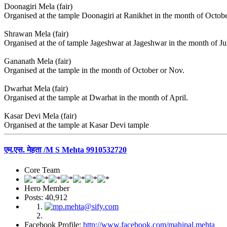
Doonagiri Mela (fair)
Organised at the tample Doonagiri at Ranikhet in the month of Octobe
Shrawan Mela (fair)
Organised at the of tample Jageshwar at Jageshwar in the month of J
Gananath Mela (fair)
Organised at the tample in the month of October or Nov.
Dwarhat Mela (fair)
Organised at the tample at Dwarhat in the month of April.
Kasar Devi Mela (fair)
Organised at the tample at Kasar Devi tample
एम.एस. मेहता /M S Mehta 9910532720
Core Team
Hero Member
Posts: 40,912
Facebook Profile:
http://www.facebook.com/mahipal.mehta