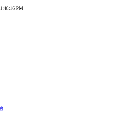
 01:48:16 PM
ले