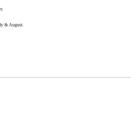
r.
uly & August.