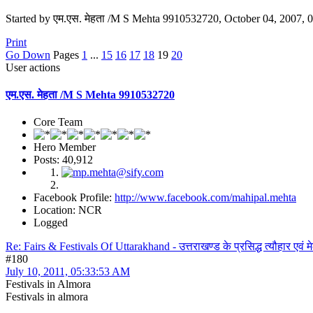
Started by एम.एस. मेहता /M S Mehta 9910532720, October 04, 2007,
Print
Go Down
Pages
1
...
15
16
17
18
19
20
User actions
एम.एस. मेहता /M S Mehta 9910532720
Core Team
Hero Member
Posts: 40,912
Facebook Profile:
http://www.facebook.com/mahipal.mehta
Location: NCR
Logged
Re: Fairs & Festivals Of Uttarakhand - उत्तराखण्ड के प्रसिद्ध त्यौहार एवं मे
#180
July 10, 2011, 05:33:53 AM
Festivals in Almora
Festivals in almora