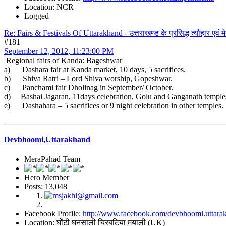
Location: NCR
Logged
Re: Fairs & Festivals Of Uttarakhand - उत्तराखण्ड के प्रसिद्ध त्यौहार एवं मे
#181
September 12, 2012, 11:23:00 PM
Regional fairs of Kanda: Bageshwar
a) Dashara fair at Kanda market, 10 days, 5 sacrifices.
b) Shiva Ratri – Lord Shiva worship, Gopeshwar.
c) Panchami fair Dholinag in September/ October.
d) Bashai Jagaran, 11days celebration, Golu and Ganganath temple
e) Dashahara – 5 sacrifices or 9 night celebration in other temples.
Devbhoomi,Uttarakhand
MeraPahad Team
Hero Member
Posts: 13,048
Facebook Profile:
http://www.facebook.com/devbhoomi.uttara
Location: घोंटी घनसाली चिरबटिया मयाली (UK)