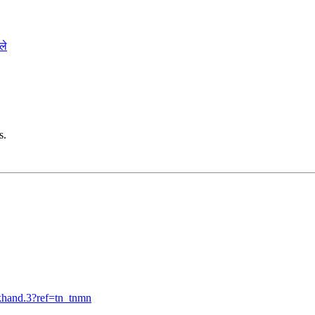
ले
s.
khand.3?ref=tn_tnmn