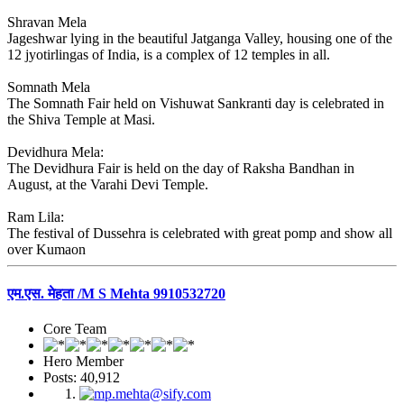
Shravan Mela
Jageshwar lying in the beautiful Jatganga Valley, housing one of the
12 jyotirlingas of India, is a complex of 12 temples in all.
Somnath Mela
The Somnath Fair held on Vishuwat Sankranti day is celebrated in
the Shiva Temple at Masi.
Devidhura Mela:
The Devidhura Fair is held on the day of Raksha Bandhan in
August, at the Varahi Devi Temple.
Ram Lila:
The festival of Dussehra is celebrated with great pomp and show all
over Kumaon
एम.एस. मेहता /M S Mehta 9910532720
Core Team
Hero Member
Posts: 40,912