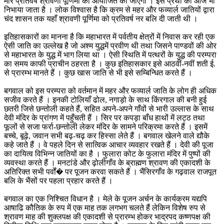
मार प्रतिवर्ष श्रावणी पूर्णिमा को आयोजित की जाएगी । इस प्रथा को आज भी
निभाया जाता है । लोक विश्वास है कि क्रम से महर और फव्यार्ल जातियों द्वारा
चंद शासन तक यहाँ श्रावणी पूर्णिमा को प्रतिवर्ष नर बलि दी जाती थी ।
इतिहासकारों का मानना है कि महाभारत में पर्वतीय क्षेत्रों में निवास कर रही एक
ऐसी जाति का उल्लेख है जो अश्म युद्धमें प्रवीण थी तथा जिसने पाण्डवों की ओर
से महाभारत के युद्ध में भाग लिया था । ऐसी स्थिति में पत्थरों के युद्ध की परम्परा
का समय काफी प्राचीन ठहरता है । कुछ इतिहासकार इसे आठवीं-नवीं शती ई.
से प्रारम्भ मानते हैं । कुछ खास जाति से भी इसे सम्बिन्धित करते हैं ।
बगवाल को इस परम्परा को वर्तमान में महर और फव्यार्ल जाति के लोग ही अधिक
सजीव करते हैं । इनकी टोलियाँ ढोल, नगाड़ो के साथ किंरगाल की बनी हुई
छतरी जिसे छन्तोली कहते हैं, सहित अपने-अपने गाँवों से भारी उल्लास के साथ
देवी मंदिर के प्रांगण में पहुँचती हैं । सिर पर कपड़ा बाँध हाथों में लट्ठ तथा
फूलों से सजा फर्रा-छन्तोली लेकर मंदिर के सामने परिक्रमा करते हैं । इसमें
बच्चे, बूढ़े, जवान सभी बढ़-चढ़ कर हिस्सा लेते हैं । बगवाल खेलने वाले द्यौके
कहे जाते हैं । वे पहले दिन से सात्विक आचार व्यवहार रखते हैं । देवी की पूजा
का दायित्व विभिन्न जातियों का है । फुलारा कोट के फुलारा मंदिर में पुष्पों की
व्यवस्था करते हैं । मनटांडे और ढ़ोलीगाँव के ब्राह्मण श्रावण की एकादशी के
अतिरिक्त सभी पर्वों� पर पूजन करवा सकते हैं । भैंसिरगाँव के गढ़वाल राजपूत
बलि के भैंसों पर पहला प्रहार करते हैं ।
बगवाल का एक निश्चित विधान है । मेले के पूजन अर्चन के कार्यक्रम यद्यपि
आषाढि कौतिक के रुप में एक माह तक लगभग चलते हैं लेकिन विशेष रुप से
श्रावण माह की शुक्लपक्ष की एकादशी से प्रारम्भ होकर भाद्रपद कष्णपक्ष की