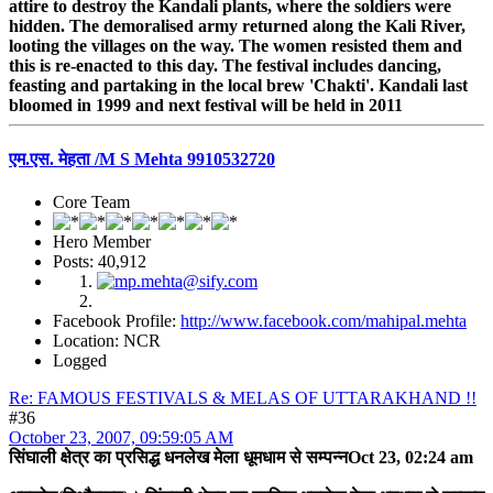
attire to destroy the Kandali plants, where the soldiers were
hidden. The demoralised army returned along the Kali River,
looting the villages on the way. The women resisted them and
this is re-enacted to this day. The festival includes dancing,
feasting and partaking in the local brew 'Chakti'. Kandali last
bloomed in 1999 and next festival will be held in 2011
एम.एस. मेहता /M S Mehta 9910532720
Core Team
Hero Member
Posts: 40,912
Facebook Profile:
http://www.facebook.com/mahipal.mehta
Location: NCR
Logged
Re: FAMOUS FESTIVALS & MELAS OF UTTARAKHAND !!
#36
October 23, 2007, 09:59:05 AM
सिंघाली क्षेत्र का प्रसिद्ध धनलेख मेला धूमधाम से सम्पन्नOct 23, 02:24 am