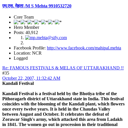
एम.एस. मेहता /M S Mehta 9910532720
Core Team
Hero Member
Posts: 40,912
Facebook Profile:
http://www.facebook.com/mahipal.mehta
Location: NCR
Logged
Re: FAMOUS FESTIVALS & MELAS OF UTTARAKHAND !!
#35
October 22, 2007, 11:32:42 AM
Kandali Festival
Kandali Festival is a festival held by the Bhotiya tribe of the
Pithoragarh district of Uttarakhand state in India. This festival
coincides with the blooming of the Kandali plant, which flowers
once every twelve years. It is held in the Chaudas Valley
between August and October. It celebrates the defeat of
Zorawar Singh's army, which attacked this area from Ladakh
in 1841. The women go out in procession in their traditional