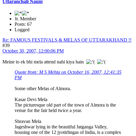
Uttaranchali Nauni
Jr. Member
Posts: 67
Logged
Re: FAMOUS FESTIVALS & MELAS OF UTTARAKHAND !!
#39
October 30, 2007, 12:00:06 PM
Meine to ek bhi mela attend nahi kiya hain
Quote from: M S Mehta on October 16, 2007, 12:41:35
PM
Some other Melas of Almora.
Kasar Devi Mela
The picturesque old part of the town of Almora is the
venue for the fair held twice a year.
Shravan Mela
Jageshwar lying in the beautiful Jatganga Valley,
housing one of the 12 jyotirlingas of India, is a complex