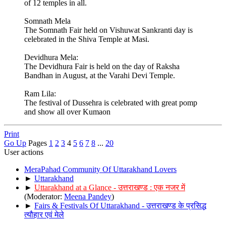
of 12 temples in all.
Somnath Mela
The Somnath Fair held on Vishuwat Sankranti day is
celebrated in the Shiva Temple at Masi.
Devidhura Mela:
The Devidhura Fair is held on the day of Raksha
Bandhan in August, at the Varahi Devi Temple.
Ram Lila:
The festival of Dussehra is celebrated with great pomp
and show all over Kumaon
Print
Go Up
Pages
1
2
3
4
5
6
7
8
...
20
User actions
MeraPahad Community Of Uttarakhand Lovers
►
Uttarakhand
►
Uttarakhand at a Glance - उत्तराखण्ड : एक नजर में
(Moderator:
Meena Pandey
)
►
Fairs & Festivals Of Uttarakhand - उत्तराखण्ड के प्रसिद्ध
त्यौहार एवं मेले