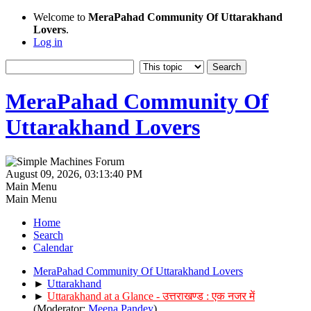
Welcome to
MeraPahad Community Of Uttarakhand
Lovers
.
Log in
MeraPahad Community Of
Uttarakhand Lovers
August 09, 2026, 03:13:40 PM
Main Menu
Main Menu
Home
Search
Calendar
MeraPahad Community Of Uttarakhand Lovers
►
Uttarakhand
►
Uttarakhand at a Glance - उत्तराखण्ड : एक नजर में
(Moderator:
Meena Pandey
)