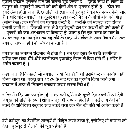
पुजारी बगवाल प्रारम्भ होने की घोषणा शुरु करता है । इसके साथ ही खामों के
प्रमुख की अगुवाई में पत्थरों की वर्षा दोनों ओर से प्रारम्भ होती है । ढ़ोल का
स्वर ऊँचा होता जाता है, छन्तोली से रक्षा करते हुए दूसरे दल पर पत्थर फेंके जाते
हैं । धीरे-धीरे बगवाली एक दूसरे पर प्रहार करते मैदान के बीचों बीच बने ओड़
(सीमा रेखा) तक पहुँचने का प्रयास करते हैं । फर्रों� की मजबूत रक्षा दीवार
बनायी जाती है । जिसकी आड़ से वे प्रतिद्वन्दी दल पर पत्थरों की वर्षा करते हैं
। पुजारी को जब अंत:करण से विश्वास हो जाता है कि एक मानव के रक्त के
बराबर खून बह गया होगा तब वह ताँबें के छत्र और चँबर के साथ मैदान में आकर
बगवाल सम्पन्न होने की घोषणा करता है ।
बगवाल का समापन शंखनाद से होता है । तब एक दूसरे के प्रति आत्मीयता
दर्शित कर द्यौके धीरे-धीरे खोलीखाण दूबाचौड़ मैदान से बिदा होते हैं । मंदिर में
अर्चन चलता है ।
कहा जाता है कि पहले जो बगवाल आयोजित होती थी उसमें फर का प्रयोग नहीं
किया जाता था, परन्तु सन् १९४५ के बाद फर का प्रयोग किया जाने लगा ।
बगवाल में आज भी निशाना बनाकर पत्थर मारना निषेध है ।
रात्रि में मंदिर जागरण होता है । श्रावणी पूर्णिमा के दूसरे दिन बक्से में रखे देवी
विग्रह की डोले के रुप में शोभा यात्रा भी सम्पन्न होती है । कई लोग देवी को
बकरे के अतिरिक्त अठ्वार-सात बकरे तथा एक भैंस की बलि भी अर्पित करते हैं
।
वैसे देवीधुरा का वैसर्गिक सौन्दर्य भी मोहित करने वाला है, इसीलिए भी बगवाल को
देखने दूर-दूर से सैलानी देवीधुरा पहँचते हैं ।