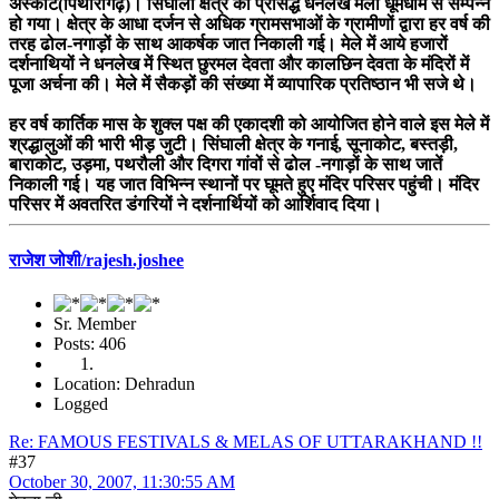
अस्कोट(पिथौरागढ़)। सिंघाली क्षेत्र का प्रसिद्ध धनलेख मेला धूमधाम से सम्पन्न
हो गया। क्षेत्र के आधा दर्जन से अधिक ग्रामसभाओं के ग्रामीणों द्वारा हर वर्ष की
तरह ढोल-नगाड़ों के साथ आकर्षक जात निकाली गई। मेले में आये हजारों
दर्शनाथियों ने धनलेख में स्थित छुरमल देवता और कालछिन देवता के मंदिरों में
पूजा अर्चना की। मेले में सैकड़ों की संख्या में व्यापारिक प्रतिष्ठान भी सजे थे।
हर वर्ष कार्तिक मास के शुक्ल पक्ष की एकादशी को आयोजित होने वाले इस मेले में
श्रद्धालुओं की भारी भीड़ जुटी। सिंघाली क्षेत्र के गनाई, सूनाकोट, बस्तड़ी,
बाराकोट, उड़मा, पथरौली और दिगरा गांवों से ढोल -नगाड़ों के साथ जातें
निकाली गई। यह जात विभिन्न स्थानों पर घूमते हुए मंदिर परिसर पहुंची। मंदिर
परिसर में अवतरित डंगरियों ने दर्शनार्थियों को आर्शिवाद दिया।
राजेश जोशी/rajesh.joshee
Sr. Member
Posts: 406
Location: Dehradun
Logged
Re: FAMOUS FESTIVALS & MELAS OF UTTARAKHAND !!
#37
October 30, 2007, 11:30:55 AM