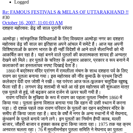
Logged
Re: FAMOUS FESTIVALS & MELAS OF UTTARAKHAND !!
#30
October 16, 2007, 11:01:03 AM
दशहरा महोत्सव: डेढ़ सौ साल पुरानी परंपरा
अल्मोड़ा। सांस्कृतिक विविधताओं के लिए विख्यात अल्मोड़ा नगर का दशहरा
महोत्सव डेढ़ सौ साल का इतिहास अपने आंचल में समेटे है। आज यह अपनी
विशिष्टताओं के कारण भारत के ही नहीं विदेशों से आने वाले सैलानियों को भी
आकर्षित कर रहा है। यहां बनने वाले पुतलों की कलात्मकता शायद ही अन्यत्र
देखने को मिले। हर पुतले के चरित्र के अनुसार आकार, प्रकार व रूप बनाने में
कलाकारों का हस्तलाघव स्पष्ट दिखाई देता है।
1860 में बद्रेश्वर मंदिर प्रांगण में रामलीला मंचन के साथ दशहरा पर्व के लिए
रावण का पुतला बनाया गया। इस महोत्सव की नींव कुमाऊँ के प्रथम डिप्टी
कलेक्टर देवी दत्त जोशी ने रखी। यह परंपरा आज फल-फूलकर चतुर्दिक खुशबू
फैला रही है। लगभग डेढ़ शताब्दी से चले आ रहे इस महोत्सव की शुरूआत मात्र
एक पुतले से हुई, जो बढ़कर आज दर्जन से ऊपर चली गयी है।
रावण परिवार के मुखिया के रूप में रावण का पहला पुतला निर्माण 1860 में
किया गया। पुतला इतना विशाल बनाया गया कि दहन भी उसी स्थान में करना
पड़ा। दो दशक पहले तक रावण परिवार के पुतलों का दहन बद्रेश्वर मंदिर के
समीप ही किया जाता रहा है। बाद के वर्षो में नगर के अन्य स्थानों में भी मेघनाद,
कुंभकर्ण के पुतले बनाये जाने लगे। इन पुतलों का निर्माण हैप्पी क्लब, मल्ली
बाजार, जौहरी बाजार व हुक्का क्लब द्वारा किया जाता रहा। 1975 तक यह क्रम
अनवरत चलता रहा। 76 में मुरलीमनोहर पुतला समिति ने मेघनाद का पुतला