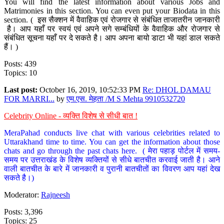
You will find the latest information about various Jobs and
Matrimonies in this section. You can even put your Biodata in this
section. ( इस सैक्शन में वैवाहिक एवं रोजगार से संबंधित ताजातरीन जानकारी
है। आप यहाँ पर स्वयं एवं अपने सगे सम्बंधियों के वैवाहिक और रोजगार से
संबंधित सूचना यहाँ पर दे सकते है। आप अपना बायो डाटा भी यहां डाल सकते
हैं। )
Posts: 439
Topics: 10
Last post:
October 16, 2019, 10:52:33 PM
Re: DHOL DAMAU
FOR MARRI...
by
एम.एस. मेहता /M S Mehta 9910532720
Celebrity Online - व्यक्ति विशेष से सीधी बात !
MeraPahad conducts live chat with various celebrities related to
Uttarakhand time to time. You can get the information about those
chats and go through the past chats here. ( मेरा पहाड़ पोर्टल में समय-
समय पर उत्तराखंड के विशेष व्यक्तियों से सीधे बातचीत करवाई जाती है। आने
वाली बातचीत के बारे में जानकारी व पुरानी बातचीतों का विवरण आप यहां देख
सकते है।)
Moderator:
Rajneesh
Posts: 3,396
Topics: 25