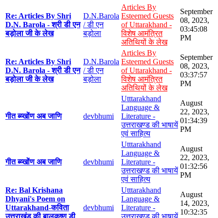
Articles By
September
Re: Articles By Shri
D.N.Barola
Esteemed Guests
08, 2023,
D.N. Barola - श्री डी एन
/ डी एन
of Uttarakhand -
03:45:08
बड़ोला जी के लेख
बड़ोला
विशेष आमंत्रित
PM
अतिथियों के लेख
Articles By
September
Re: Articles By Shri
D.N.Barola
Esteemed Guests
08, 2023,
D.N. Barola - श्री डी एन
/ डी एन
of Uttarakhand -
03:37:57
बड़ोला जी के लेख
बड़ोला
विशेष आमंत्रित
PM
अतिथियों के लेख
Utttarakhand
August
Language &
22, 2023,
गीत ब्य्खोंण अब जाणि
devbhumi
Literature -
01:34:39
उत्तराखण्ड की भाषायें
PM
एवं साहित्य
Utttarakhand
August
Language &
22, 2023,
गीत ब्य्खोंण अब जाणि
devbhumi
Literature -
01:32:56
उत्तराखण्ड की भाषायें
PM
एवं साहित्य
Re: Bal Krishana
Utttarakhand
August
Dhyani's Poem on
Language &
14, 2023,
Uttarakhand-कविता
devbhumi
Literature -
10:32:35
उत्तराखंड की बालकृष्ण डी
उत्तराखण्ड की भाषायें