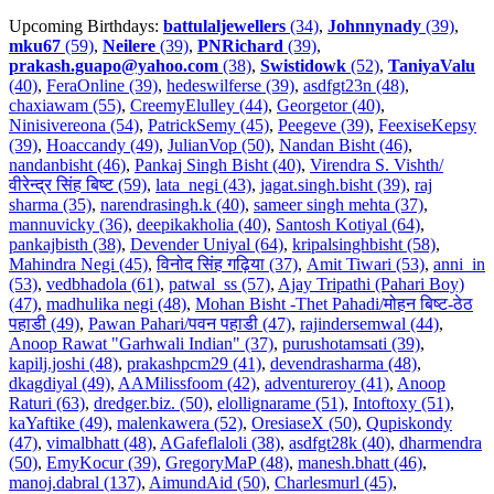
Upcoming Birthdays:
battulaljewellers
(34)
,
Johnnynady
(39)
,
mku67
(59)
,
Neilere
(39)
,
PNRichard
(39)
,
prakash.guapo@yahoo.com
(38)
,
Swistidowk
(52)
,
TaniyaValu
(40)
,
FeraOnline (39)
,
hedeswilferse (39)
,
asdfgt23n (48)
,
chaxiawam (55)
,
CreemyElulley (44)
,
Georgetor (40)
,
Ninisivereona (54)
,
PatrickSemy (45)
,
Peegeve (39)
,
FeexiseKepsy
(39)
,
Hoaccandy (49)
,
JulianVop (50)
,
Nandan Bisht (46)
,
nandanbisht (46)
,
Pankaj Singh Bisht (40)
,
Virendra S. Vishth/
वीरेन्द्र सिंह बिष्ट (59)
,
lata_negi (43)
,
jagat.singh.bisht (39)
,
raj
sharma (35)
,
narendrasingh.k (40)
,
sameer singh mehta (37)
,
mannuvicky (36)
,
deepikakholia (40)
,
Santosh Kotiyal (64)
,
pankajbisth (38)
,
Devender Uniyal (64)
,
kripalsinghbisht (58)
,
Mahindra Negi (45)
,
विनोद सिंह गढ़िया (37)
,
Amit Tiwari (53)
,
anni_in
(53)
,
vedbhadola (61)
,
patwal_ss (57)
,
Ajay Tripathi (Pahari Boy)
(47)
,
madhulika negi (48)
,
Mohan Bisht -Thet Pahadi/मोहन बिष्ट-ठेठ
पहाडी (49)
,
Pawan Pahari/पवन पहाडी (47)
,
rajindersemwal (44)
,
Anoop Rawat "Garhwali Indian" (37)
,
purushotamsati (39)
,
kapilj.joshi (48)
,
prakashpcm29 (41)
,
devendrasharma (48)
,
dkagdiyal (49)
,
AAMilissfoom (42)
,
adventureroy (41)
,
Anoop
Raturi (63)
,
dredger.biz. (50)
,
elollignarame (51)
,
Intoftoxy (51)
,
kaYaftike (49)
,
malenkawera (52)
,
OresiaseX (50)
,
Qupiskondy
(47)
,
vimalbhatt (48)
,
AGafeflaloli (38)
,
asdfgt28k (40)
,
dharmendra
(50)
,
EmyKocur (39)
,
GregoryMaP (48)
,
manesh.bhatt (46)
,
manoj.dabral (137)
,
AimundAid (50)
,
Charlesmurl (45)
,