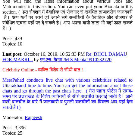
You will find the latest information about various Jobs and
Matrimonies in this section. You can even put your Biodata in this
section. ( इस सैक्शन में वैवाहिक एवं रोजगार से संबंधित ताजातरीन जानकारी
है। आप यहाँ पर स्वयं एवं अपने सगे सम्बंधियों के वैवाहिक और रोजगार से
संबंधित सूचना यहाँ पर दे सकते है। आप अपना बायो डाटा भी यहां डाल सकते
हैं। )
Posts: 439
Topics: 10
Last post:
October 16, 2019, 10:52:33 PM
Re: DHOL DAMAU
FOR MARRI...
by
एम.एस. मेहता /M S Mehta 9910532720
Celebrity Online - व्यक्ति विशेष से सीधी बात !
MeraPahad conducts live chat with various celebrities related to
Uttarakhand time to time. You can get the information about those
chats and go through the past chats here. ( मेरा पहाड़ पोर्टल में समय-
समय पर उत्तराखंड के विशेष व्यक्तियों से सीधे बातचीत करवाई जाती है। आने
वाली बातचीत के बारे में जानकारी व पुरानी बातचीतों का विवरण आप यहां देख
सकते है।)
Moderator:
Rajneesh
Posts: 3,396
Topics: 25