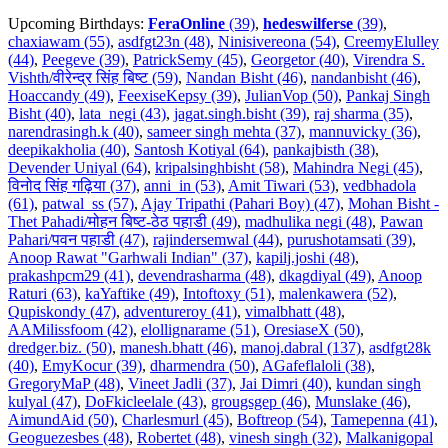
Upcoming Birthdays:
FeraOnline
(39)
,
hedeswilferse
(39)
,
chaxiawam (55)
,
asdfgt23n (48)
,
Ninisivereona (54)
,
CreemyElulley
(44)
,
Peegeve (39)
,
PatrickSemy (45)
,
Georgetor (40)
,
Virendra S.
Vishth/वीरेन्द्र सिंह बिष्ट (59)
,
Nandan Bisht (46)
,
nandanbisht (46)
,
Hoaccandy (49)
,
FeexiseKepsy (39)
,
JulianVop (50)
,
Pankaj Singh
Bisht (40)
,
lata_negi (43)
,
jagat.singh.bisht (39)
,
raj sharma (35)
,
narendrasingh.k (40)
,
sameer singh mehta (37)
,
mannuvicky (36)
,
deepikakholia (40)
,
Santosh Kotiyal (64)
,
pankajbisth (38)
,
Devender Uniyal (64)
,
kripalsinghbisht (58)
,
Mahindra Negi (45)
,
विनोद सिंह गढ़िया (37)
,
anni_in (53)
,
Amit Tiwari (53)
,
vedbhadola
(61)
,
patwal_ss (57)
,
Ajay Tripathi (Pahari Boy) (47)
,
Mohan Bisht -
Thet Pahadi/मोहन बिष्ट-ठेठ पहाडी (49)
,
madhulika negi (48)
,
Pawan
Pahari/पवन पहाडी (47)
,
rajindersemwal (44)
,
purushotamsati (39)
,
Anoop Rawat "Garhwali Indian" (37)
,
kapilj.joshi (48)
,
prakashpcm29 (41)
,
devendrasharma (48)
,
dkagdiyal (49)
,
Anoop
Raturi (63)
,
kaYaftike (49)
,
Intoftoxy (51)
,
malenkawera (52)
,
Qupiskondy (47)
,
adventureroy (41)
,
vimalbhatt (48)
,
AAMilissfoom (42)
,
elollignarame (51)
,
OresiaseX (50)
,
dredger.biz. (50)
,
manesh.bhatt (46)
,
manoj.dabral (137)
,
asdfgt28k
(40)
,
EmyKocur (39)
,
dharmendra (50)
,
AGafeflaloli (38)
,
GregoryMaP (48)
,
Vineet Jadli (37)
,
Jai Dimri (40)
,
kundan singh
kulyal (47)
,
DoFkicleelale (43)
,
grougsgep (46)
,
Munslake (46)
,
AimundAid (50)
,
Charlesmurl (45)
,
Boftreop (54)
,
Tamepenna (41)
,
Geoguezesbes (48)
,
Robertet (48)
,
vinesh singh (32)
,
Malkanigopal