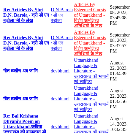
Articles By
September
Re: Articles By Shri
D.N.Barola
Esteemed Guests
08, 2023,
D.N. Barola - श्री डी एन
/ डी एन
of Uttarakhand -
03:45:08
बड़ोला जी के लेख
बड़ोला
विशेष आमंत्रित
PM
अतिथियों के लेख
Articles By
September
Re: Articles By Shri
D.N.Barola
Esteemed Guests
08, 2023,
D.N. Barola - श्री डी एन
/ डी एन
of Uttarakhand -
03:37:57
बड़ोला जी के लेख
बड़ोला
विशेष आमंत्रित
PM
अतिथियों के लेख
Utttarakhand
August
Language &
22, 2023,
गीत ब्य्खोंण अब जाणि
devbhumi
Literature -
01:34:39
उत्तराखण्ड की भाषायें
PM
एवं साहित्य
Utttarakhand
August
Language &
22, 2023,
गीत ब्य्खोंण अब जाणि
devbhumi
Literature -
01:32:56
उत्तराखण्ड की भाषायें
PM
एवं साहित्य
Re: Bal Krishana
Utttarakhand
August
Dhyani's Poem on
Language &
14, 2023,
Uttarakhand-कविता
devbhumi
Literature -
10:32:35
उत्तराखंड की बालकृष्ण डी
उत्तराखण्ड की भाषायें