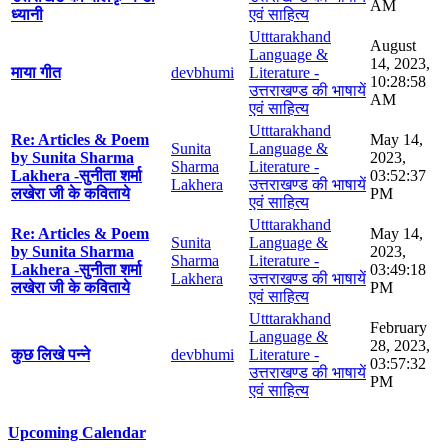
AM
ध्यानी
एवं साहित्य
Utttarakhand
August
Language &
14, 2023,
माया गीत
devbhumi
Literature -
10:28:58
उत्तराखण्ड की भाषायें
AM
एवं साहित्य
Utttarakhand
Re: Articles & Poem
May 14,
Sunita
Language &
by Sunita Sharma
2023,
Sharma
Literature -
Lakhera -सुनीता शर्मा
03:52:37
Lakhera
उत्तराखण्ड की भाषायें
लखेरा जी के कविताये
PM
एवं साहित्य
Utttarakhand
Re: Articles & Poem
May 14,
Sunita
Language &
by Sunita Sharma
2023,
Sharma
Literature -
Lakhera -सुनीता शर्मा
03:49:18
Lakhera
उत्तराखण्ड की भाषायें
लखेरा जी के कविताये
PM
एवं साहित्य
Utttarakhand
February
Language &
28, 2023,
कुछ लिखे पन्ने
devbhumi
Literature -
03:57:32
उत्तराखण्ड की भाषायें
PM
एवं साहित्य
Upcoming Calendar