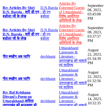
Articles By
September
Re: Articles By Shri
D.N.Barola
Esteemed Guests
08, 2023,
D.N. Barola - श्री डी एन
/ डी एन
of Uttarakhand -
03:45:08
बड़ोला जी के लेख
बड़ोला
विशेष आमंत्रित
PM
अतिथियों के लेख
Articles By
September
Re: Articles By Shri
D.N.Barola
Esteemed Guests
08, 2023,
D.N. Barola - श्री डी एन
/ डी एन
of Uttarakhand -
03:37:57
बड़ोला जी के लेख
बड़ोला
विशेष आमंत्रित
PM
अतिथियों के लेख
Utttarakhand
August
Language &
22, 2023,
गीत ब्य्खोंण अब जाणि
devbhumi
Literature -
01:34:39
उत्तराखण्ड की भाषायें
PM
एवं साहित्य
Utttarakhand
August
Language &
22, 2023,
गीत ब्य्खोंण अब जाणि
devbhumi
Literature -
01:32:56
उत्तराखण्ड की भाषायें
PM
एवं साहित्य
Re: Bal Krishana
Utttarakhand
August
Dhyani's Poem on
Language &
14, 2023,
Uttarakhand-कविता
devbhumi
Literature -
10:32:35
उत्तराखंड की बालकृष्ण डी
उत्तराखण्ड की भाषायें