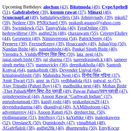
Upcoming Birthdays:
alochan
(43)
,
Bitatmoda
(49)
,
CypeApehell
(51)
,
Gahdrabeber
(39)
,
kusum rawat
(37)
,
Minaxi
(46)
,
ScuncnapLat
(49)
,
battulaljewellers (34)
,
Johnnynady (39)
,
mku67
(59)
,
Neilere (39)
,
PNRichard (39)
,
prakash.guapo@yahoo.com
(38)
,
Swistidowk (52)
,
TaniyaValu (40)
,
FeraOnline (39)
,
hedeswilferse (39)
,
asdfgt23n (48)
,
chaxiawam (55)
,
CreemyElulley
(44)
,
Georgetor (40)
,
Ninisivereona (54)
,
PatrickSemy (45)
,
Peegeve (39)
,
FeexiseKepsy (39)
,
Hoaccandy (49)
,
JulianVop (50)
,
Nandan Bisht (46)
,
nandanbisht (46)
,
Pankaj Singh Bisht (40)
,
Virendra S. Vishth/वीरेन्द्र सिंह बिष्ट (59)
,
lata_negi (43)
,
jagat.singh.bisht (39)
,
raj sharma (35)
,
narendrasingh.k (40)
,
sameer
singh mehta (37)
,
mannuvicky (36)
,
deepikakholia (40)
,
Santosh
Kotiyal (64)
,
pankajbisth (38)
,
Devender Uniyal (64)
,
kripalsinghbisht (58)
,
Mahindra Negi (45)
,
विनोद सिंह गढ़िया (37)
,
Amit Tiwari (53)
,
anni_in (53)
,
vedbhadola (61)
,
patwal_ss (57)
,
Ajay Tripathi (Pahari Boy) (47)
,
madhulika negi (48)
,
Mohan Bisht
-Thet Pahadi/मोहन बिष्ट-ठेठ पहाडी (49)
,
Pawan Pahari/पवन पहाडी (47)
,
rajindersemwal (44)
,
Anoop Rawat "Garhwali Indian" (37)
,
purushotamsati (39)
,
kapilj.joshi (48)
,
prakashpcm29 (41)
,
devendrasharma (48)
,
dkagdiyal (49)
,
AAMilissfoom (42)
,
adventureroy (41)
,
Anoop Raturi (63)
,
dredger.biz. (50)
,
elollignarame (51)
,
Intoftoxy (51)
,
kaYaftike (49)
,
malenkawera
(52)
,
OresiaseX (50)
,
Qupiskondy (47)
,
vimalbhatt (48)
,
AGafeflaloli (38)
,
asdfgt28k (40)
,
dharmendra (50)
,
EmyKocur