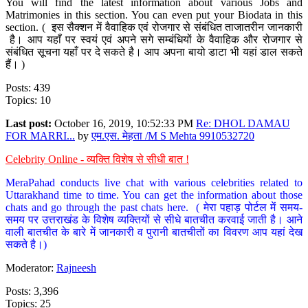
You will find the latest information about various Jobs and
Matrimonies in this section. You can even put your Biodata in this
section. ( इस सैक्शन में वैवाहिक एवं रोजगार से संबंधित ताजातरीन जानकारी
है। आप यहाँ पर स्वयं एवं अपने सगे सम्बंधियों के वैवाहिक और रोजगार से
संबंधित सूचना यहाँ पर दे सकते है। आप अपना बायो डाटा भी यहां डाल सकते
हैं। )
Posts: 439
Topics: 10
Last post:
October 16, 2019, 10:52:33 PM
Re: DHOL DAMAU
FOR MARRI...
by
एम.एस. मेहता /M S Mehta 9910532720
Celebrity Online - व्यक्ति विशेष से सीधी बात !
MeraPahad conducts live chat with various celebrities related to
Uttarakhand time to time. You can get the information about those
chats and go through the past chats here. ( मेरा पहाड़ पोर्टल में समय-
समय पर उत्तराखंड के विशेष व्यक्तियों से सीधे बातचीत करवाई जाती है। आने
वाली बातचीत के बारे में जानकारी व पुरानी बातचीतों का विवरण आप यहां देख
सकते है।)
Moderator:
Rajneesh
Posts: 3,396
Topics: 25