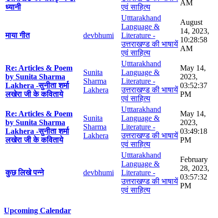
AM
ध्यानी
एवं साहित्य
Utttarakhand
August
Language &
14, 2023,
माया गीत
devbhumi
Literature -
10:28:58
उत्तराखण्ड की भाषायें
AM
एवं साहित्य
Utttarakhand
Re: Articles & Poem
May 14,
Sunita
Language &
by Sunita Sharma
2023,
Sharma
Literature -
Lakhera -सुनीता शर्मा
03:52:37
Lakhera
उत्तराखण्ड की भाषायें
लखेरा जी के कविताये
PM
एवं साहित्य
Utttarakhand
Re: Articles & Poem
May 14,
Sunita
Language &
by Sunita Sharma
2023,
Sharma
Literature -
Lakhera -सुनीता शर्मा
03:49:18
Lakhera
उत्तराखण्ड की भाषायें
लखेरा जी के कविताये
PM
एवं साहित्य
Utttarakhand
February
Language &
28, 2023,
कुछ लिखे पन्ने
devbhumi
Literature -
03:57:32
उत्तराखण्ड की भाषायें
PM
एवं साहित्य
Upcoming Calendar