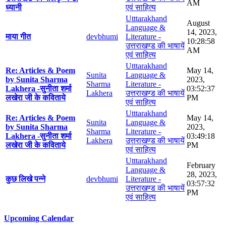
AM
ध्यानी
एवं साहित्य
Utttarakhand
August
Language &
14, 2023,
माया गीत
devbhumi
Literature -
10:28:58
उत्तराखण्ड की भाषायें
AM
एवं साहित्य
Utttarakhand
Re: Articles & Poem
May 14,
Sunita
Language &
by Sunita Sharma
2023,
Sharma
Literature -
Lakhera -सुनीता शर्मा
03:52:37
Lakhera
उत्तराखण्ड की भाषायें
लखेरा जी के कविताये
PM
एवं साहित्य
Utttarakhand
Re: Articles & Poem
May 14,
Sunita
Language &
by Sunita Sharma
2023,
Sharma
Literature -
Lakhera -सुनीता शर्मा
03:49:18
Lakhera
उत्तराखण्ड की भाषायें
लखेरा जी के कविताये
PM
एवं साहित्य
Utttarakhand
February
Language &
28, 2023,
कुछ लिखे पन्ने
devbhumi
Literature -
03:57:32
उत्तराखण्ड की भाषायें
PM
एवं साहित्य
Upcoming Calendar