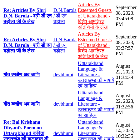
Articles By
September
Re: Articles By Shri
D.N.Barola
Esteemed Guests
08, 2023,
D.N. Barola - श्री डी एन
/ डी एन
of Uttarakhand -
03:45:08
बड़ोला जी के लेख
बड़ोला
विशेष आमंत्रित
PM
अतिथियों के लेख
Articles By
September
Re: Articles By Shri
D.N.Barola
Esteemed Guests
08, 2023,
D.N. Barola - श्री डी एन
/ डी एन
of Uttarakhand -
03:37:57
बड़ोला जी के लेख
बड़ोला
विशेष आमंत्रित
PM
अतिथियों के लेख
Utttarakhand
August
Language &
22, 2023,
गीत ब्य्खोंण अब जाणि
devbhumi
Literature -
01:34:39
उत्तराखण्ड की भाषायें
PM
एवं साहित्य
Utttarakhand
August
Language &
22, 2023,
गीत ब्य्खोंण अब जाणि
devbhumi
Literature -
01:32:56
उत्तराखण्ड की भाषायें
PM
एवं साहित्य
Re: Bal Krishana
Utttarakhand
August
Dhyani's Poem on
Language &
14, 2023,
Uttarakhand-कविता
devbhumi
Literature -
10:32:35
उत्तराखंड की बालकृष्ण डी
उत्तराखण्ड की भाषायें