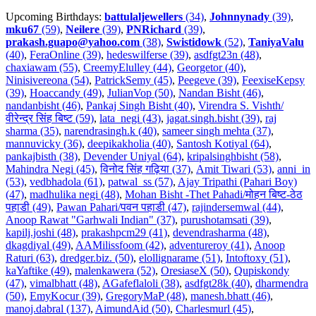
Upcoming Birthdays:
battulaljewellers
(34)
,
Johnnynady
(39)
,
mku67
(59)
,
Neilere
(39)
,
PNRichard
(39)
,
prakash.guapo@yahoo.com
(38)
,
Swistidowk
(52)
,
TaniyaValu
(40)
,
FeraOnline (39)
,
hedeswilferse (39)
,
asdfgt23n (48)
,
chaxiawam (55)
,
CreemyElulley (44)
,
Georgetor (40)
,
Ninisivereona (54)
,
PatrickSemy (45)
,
Peegeve (39)
,
FeexiseKepsy
(39)
,
Hoaccandy (49)
,
JulianVop (50)
,
Nandan Bisht (46)
,
nandanbisht (46)
,
Pankaj Singh Bisht (40)
,
Virendra S. Vishth/
वीरेन्द्र सिंह बिष्ट (59)
,
lata_negi (43)
,
jagat.singh.bisht (39)
,
raj
sharma (35)
,
narendrasingh.k (40)
,
sameer singh mehta (37)
,
mannuvicky (36)
,
deepikakholia (40)
,
Santosh Kotiyal (64)
,
pankajbisth (38)
,
Devender Uniyal (64)
,
kripalsinghbisht (58)
,
Mahindra Negi (45)
,
विनोद सिंह गढ़िया (37)
,
Amit Tiwari (53)
,
anni_in
(53)
,
vedbhadola (61)
,
patwal_ss (57)
,
Ajay Tripathi (Pahari Boy)
(47)
,
madhulika negi (48)
,
Mohan Bisht -Thet Pahadi/मोहन बिष्ट-ठेठ
पहाडी (49)
,
Pawan Pahari/पवन पहाडी (47)
,
rajindersemwal (44)
,
Anoop Rawat "Garhwali Indian" (37)
,
purushotamsati (39)
,
kapilj.joshi (48)
,
prakashpcm29 (41)
,
devendrasharma (48)
,
dkagdiyal (49)
,
AAMilissfoom (42)
,
adventureroy (41)
,
Anoop
Raturi (63)
,
dredger.biz. (50)
,
elollignarame (51)
,
Intoftoxy (51)
,
kaYaftike (49)
,
malenkawera (52)
,
OresiaseX (50)
,
Qupiskondy
(47)
,
vimalbhatt (48)
,
AGafeflaloli (38)
,
asdfgt28k (40)
,
dharmendra
(50)
,
EmyKocur (39)
,
GregoryMaP (48)
,
manesh.bhatt (46)
,
manoj.dabral (137)
,
AimundAid (50)
,
Charlesmurl (45)
,