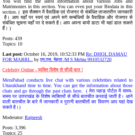
You will find the latest information about various Jobs and
Matrimonies in this section. You can even put your Biodata in this
section. ( इस सैक्शन में वैवाहिक एवं रोजगार से संबंधित ताजातरीन जानकारी
है। आप यहाँ पर स्वयं एवं अपने सगे सम्बंधियों के वैवाहिक और रोजगार से
संबंधित सूचना यहाँ पर दे सकते है। आप अपना बायो डाटा भी यहां डाल सकते
हैं। )
Posts: 439
Topics: 10
Last post:
October 16, 2019, 10:52:33 PM
Re: DHOL DAMAU
FOR MARRI...
by
एम.एस. मेहता /M S Mehta 9910532720
Celebrity Online - व्यक्ति विशेष से सीधी बात !
MeraPahad conducts live chat with various celebrities related to
Uttarakhand time to time. You can get the information about those
chats and go through the past chats here. ( मेरा पहाड़ पोर्टल में समय-
समय पर उत्तराखंड के विशेष व्यक्तियों से सीधे बातचीत करवाई जाती है। आने
वाली बातचीत के बारे में जानकारी व पुरानी बातचीतों का विवरण आप यहां देख
सकते है।)
Moderator:
Rajneesh
Posts: 3,396
Topics: 25