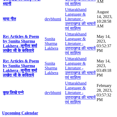
AM
ध्यानी
एवं साहित्य
Utttarakhand
August
Language &
14, 2023,
माया गीत
devbhumi
Literature -
10:28:58
उत्तराखण्ड की भाषायें
AM
एवं साहित्य
Utttarakhand
Re: Articles & Poem
May 14,
Sunita
Language &
by Sunita Sharma
2023,
Sharma
Literature -
Lakhera -सुनीता शर्मा
03:52:37
Lakhera
उत्तराखण्ड की भाषायें
लखेरा जी के कविताये
PM
एवं साहित्य
Utttarakhand
Re: Articles & Poem
May 14,
Sunita
Language &
by Sunita Sharma
2023,
Sharma
Literature -
Lakhera -सुनीता शर्मा
03:49:18
Lakhera
उत्तराखण्ड की भाषायें
लखेरा जी के कविताये
PM
एवं साहित्य
Utttarakhand
February
Language &
28, 2023,
कुछ लिखे पन्ने
devbhumi
Literature -
03:57:32
उत्तराखण्ड की भाषायें
PM
एवं साहित्य
Upcoming Calendar