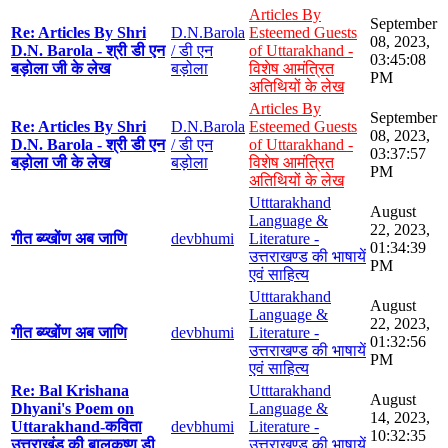
Articles By
September
Re: Articles By Shri
D.N.Barola
Esteemed Guests
08, 2023,
D.N. Barola - श्री डी एन
/ डी एन
of Uttarakhand -
03:45:08
बड़ोला जी के लेख
बड़ोला
विशेष आमंत्रित
PM
अतिथियों के लेख
Articles By
September
Re: Articles By Shri
D.N.Barola
Esteemed Guests
08, 2023,
D.N. Barola - श्री डी एन
/ डी एन
of Uttarakhand -
03:37:57
बड़ोला जी के लेख
बड़ोला
विशेष आमंत्रित
PM
अतिथियों के लेख
Utttarakhand
August
Language &
22, 2023,
गीत ब्य्खोंण अब जाणि
devbhumi
Literature -
01:34:39
उत्तराखण्ड की भाषायें
PM
एवं साहित्य
Utttarakhand
August
Language &
22, 2023,
गीत ब्य्खोंण अब जाणि
devbhumi
Literature -
01:32:56
उत्तराखण्ड की भाषायें
PM
एवं साहित्य
Re: Bal Krishana
Utttarakhand
August
Dhyani's Poem on
Language &
14, 2023,
Uttarakhand-कविता
devbhumi
Literature -
10:32:35
उत्तराखंड की बालकृष्ण डी
उत्तराखण्ड की भाषायें