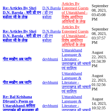
Articles By
September
Re: Articles By Shri
D.N.Barola
Esteemed Guests
08, 2023,
D.N. Barola - श्री डी एन
/ डी एन
of Uttarakhand -
03:45:08
बड़ोला जी के लेख
बड़ोला
विशेष आमंत्रित
PM
अतिथियों के लेख
Articles By
September
Re: Articles By Shri
D.N.Barola
Esteemed Guests
08, 2023,
D.N. Barola - श्री डी एन
/ डी एन
of Uttarakhand -
03:37:57
बड़ोला जी के लेख
बड़ोला
विशेष आमंत्रित
PM
अतिथियों के लेख
Utttarakhand
August
Language &
22, 2023,
गीत ब्य्खोंण अब जाणि
devbhumi
Literature -
01:34:39
उत्तराखण्ड की भाषायें
PM
एवं साहित्य
Utttarakhand
August
Language &
22, 2023,
गीत ब्य्खोंण अब जाणि
devbhumi
Literature -
01:32:56
उत्तराखण्ड की भाषायें
PM
एवं साहित्य
Re: Bal Krishana
Utttarakhand
August
Dhyani's Poem on
Language &
14, 2023,
Uttarakhand-कविता
devbhumi
Literature -
10:32:35
उत्तराखंड की बालकृष्ण डी
उत्तराखण्ड की भाषायें