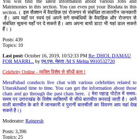
You will find the latest information about various Jobs and
Matrimonies in this section. You can even put your Biodata in this
section. ( इस सैक्शन में वैवाहिक एवं रोजगार से संबंधित ताजातरीन जानकारी
है। आप यहाँ पर स्वयं एवं अपने सगे सम्बंधियों के वैवाहिक और रोजगार से
संबंधित सूचना यहाँ पर दे सकते है। आप अपना बायो डाटा भी यहां डाल सकते
हैं। )
Posts: 439
Topics: 10
Last post:
October 16, 2019, 10:52:33 PM
Re: DHOL DAMAU
FOR MARRI...
by
एम.एस. मेहता /M S Mehta 9910532720
Celebrity Online - व्यक्ति विशेष से सीधी बात !
MeraPahad conducts live chat with various celebrities related to
Uttarakhand time to time. You can get the information about those
chats and go through the past chats here. ( मेरा पहाड़ पोर्टल में समय-
समय पर उत्तराखंड के विशेष व्यक्तियों से सीधे बातचीत करवाई जाती है। आने
वाली बातचीत के बारे में जानकारी व पुरानी बातचीतों का विवरण आप यहां देख
सकते है।)
Moderator:
Rajneesh
Posts: 3,396
Topics: 25