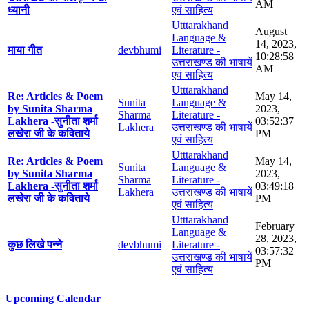
AM
ध्यानी
एवं साहित्य
Utttarakhand
August
Language &
14, 2023,
माया गीत
devbhumi
Literature -
10:28:58
उत्तराखण्ड की भाषायें
AM
एवं साहित्य
Utttarakhand
Re: Articles & Poem
May 14,
Sunita
Language &
by Sunita Sharma
2023,
Sharma
Literature -
Lakhera -सुनीता शर्मा
03:52:37
Lakhera
उत्तराखण्ड की भाषायें
लखेरा जी के कविताये
PM
एवं साहित्य
Utttarakhand
Re: Articles & Poem
May 14,
Sunita
Language &
by Sunita Sharma
2023,
Sharma
Literature -
Lakhera -सुनीता शर्मा
03:49:18
Lakhera
उत्तराखण्ड की भाषायें
लखेरा जी के कविताये
PM
एवं साहित्य
Utttarakhand
February
Language &
28, 2023,
कुछ लिखे पन्ने
devbhumi
Literature -
03:57:32
उत्तराखण्ड की भाषायें
PM
एवं साहित्य
Upcoming Calendar