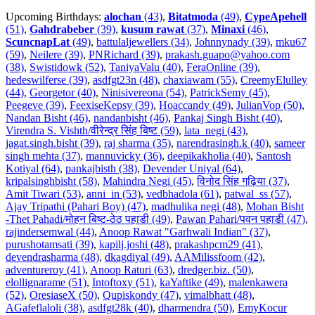
Upcoming Birthdays:
alochan
(43)
,
Bitatmoda
(49)
,
CypeApehell
(51)
,
Gahdrabeber
(39)
,
kusum rawat
(37)
,
Minaxi
(46)
,
ScuncnapLat
(49)
,
battulaljewellers (34)
,
Johnnynady (39)
,
mku67
(59)
,
Neilere (39)
,
PNRichard (39)
,
prakash.guapo@yahoo.com
(38)
,
Swistidowk (52)
,
TaniyaValu (40)
,
FeraOnline (39)
,
hedeswilferse (39)
,
asdfgt23n (48)
,
chaxiawam (55)
,
CreemyElulley
(44)
,
Georgetor (40)
,
Ninisivereona (54)
,
PatrickSemy (45)
,
Peegeve (39)
,
FeexiseKepsy (39)
,
Hoaccandy (49)
,
JulianVop (50)
,
Nandan Bisht (46)
,
nandanbisht (46)
,
Pankaj Singh Bisht (40)
,
Virendra S. Vishth/वीरेन्द्र सिंह बिष्ट (59)
,
lata_negi (43)
,
jagat.singh.bisht (39)
,
raj sharma (35)
,
narendrasingh.k (40)
,
sameer
singh mehta (37)
,
mannuvicky (36)
,
deepikakholia (40)
,
Santosh
Kotiyal (64)
,
pankajbisth (38)
,
Devender Uniyal (64)
,
kripalsinghbisht (58)
,
Mahindra Negi (45)
,
विनोद सिंह गढ़िया (37)
,
Amit Tiwari (53)
,
anni_in (53)
,
vedbhadola (61)
,
patwal_ss (57)
,
Ajay Tripathi (Pahari Boy) (47)
,
madhulika negi (48)
,
Mohan Bisht
-Thet Pahadi/मोहन बिष्ट-ठेठ पहाडी (49)
,
Pawan Pahari/पवन पहाडी (47)
,
rajindersemwal (44)
,
Anoop Rawat "Garhwali Indian" (37)
,
purushotamsati (39)
,
kapilj.joshi (48)
,
prakashpcm29 (41)
,
devendrasharma (48)
,
dkagdiyal (49)
,
AAMilissfoom (42)
,
adventureroy (41)
,
Anoop Raturi (63)
,
dredger.biz. (50)
,
elollignarame (51)
,
Intoftoxy (51)
,
kaYaftike (49)
,
malenkawera
(52)
,
OresiaseX (50)
,
Qupiskondy (47)
,
vimalbhatt (48)
,
AGafeflaloli (38)
,
asdfgt28k (40)
,
dharmendra (50)
,
EmyKocur