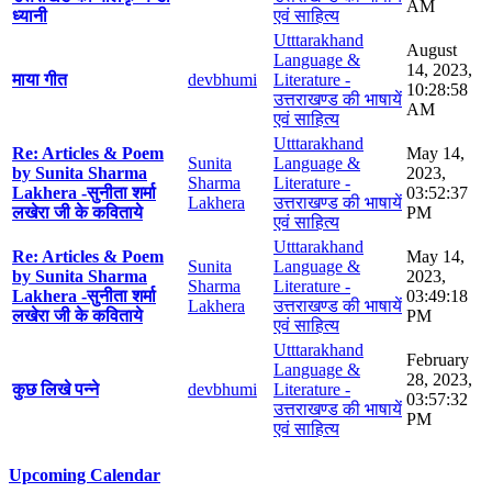
AM
ध्यानी
एवं साहित्य
Utttarakhand
August
Language &
14, 2023,
माया गीत
devbhumi
Literature -
10:28:58
उत्तराखण्ड की भाषायें
AM
एवं साहित्य
Utttarakhand
Re: Articles & Poem
May 14,
Sunita
Language &
by Sunita Sharma
2023,
Sharma
Literature -
Lakhera -सुनीता शर्मा
03:52:37
Lakhera
उत्तराखण्ड की भाषायें
लखेरा जी के कविताये
PM
एवं साहित्य
Utttarakhand
Re: Articles & Poem
May 14,
Sunita
Language &
by Sunita Sharma
2023,
Sharma
Literature -
Lakhera -सुनीता शर्मा
03:49:18
Lakhera
उत्तराखण्ड की भाषायें
लखेरा जी के कविताये
PM
एवं साहित्य
Utttarakhand
February
Language &
28, 2023,
कुछ लिखे पन्ने
devbhumi
Literature -
03:57:32
उत्तराखण्ड की भाषायें
PM
एवं साहित्य
Upcoming Calendar