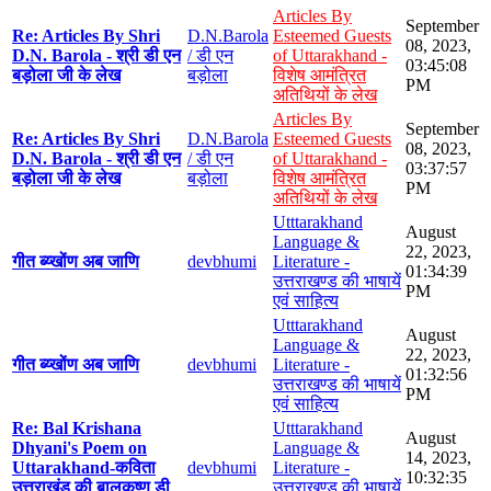
Articles By
September
Re: Articles By Shri
D.N.Barola
Esteemed Guests
08, 2023,
D.N. Barola - श्री डी एन
/ डी एन
of Uttarakhand -
03:45:08
बड़ोला जी के लेख
बड़ोला
विशेष आमंत्रित
PM
अतिथियों के लेख
Articles By
September
Re: Articles By Shri
D.N.Barola
Esteemed Guests
08, 2023,
D.N. Barola - श्री डी एन
/ डी एन
of Uttarakhand -
03:37:57
बड़ोला जी के लेख
बड़ोला
विशेष आमंत्रित
PM
अतिथियों के लेख
Utttarakhand
August
Language &
22, 2023,
गीत ब्य्खोंण अब जाणि
devbhumi
Literature -
01:34:39
उत्तराखण्ड की भाषायें
PM
एवं साहित्य
Utttarakhand
August
Language &
22, 2023,
गीत ब्य्खोंण अब जाणि
devbhumi
Literature -
01:32:56
उत्तराखण्ड की भाषायें
PM
एवं साहित्य
Re: Bal Krishana
Utttarakhand
August
Dhyani's Poem on
Language &
14, 2023,
Uttarakhand-कविता
devbhumi
Literature -
10:32:35
उत्तराखंड की बालकृष्ण डी
उत्तराखण्ड की भाषायें