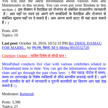
You will find the latest information about various Jobs and
Matrimonies in this section. You can even put your Biodata in this
section. ( इस सैक्शन में वैवाहिक एवं रोजगार से संबंधित ताजातरीन जानकारी
है। आप यहाँ पर स्वयं एवं अपने सगे सम्बंधियों के वैवाहिक और रोजगार से
संबंधित सूचना यहाँ पर दे सकते है। आप अपना बायो डाटा भी यहां डाल सकते
हैं। )
Posts: 439
Topics: 10
Last post:
October 16, 2019, 10:52:33 PM
Re: DHOL DAMAU
FOR MARRI...
by
एम.एस. मेहता /M S Mehta 9910532720
Celebrity Online - व्यक्ति विशेष से सीधी बात !
MeraPahad conducts live chat with various celebrities related to
Uttarakhand time to time. You can get the information about those
chats and go through the past chats here. ( मेरा पहाड़ पोर्टल में समय-
समय पर उत्तराखंड के विशेष व्यक्तियों से सीधे बातचीत करवाई जाती है। आने
वाली बातचीत के बारे में जानकारी व पुरानी बातचीतों का विवरण आप यहां देख
सकते है।)
Moderator:
Rajneesh
Posts: 3,396
Topics: 25