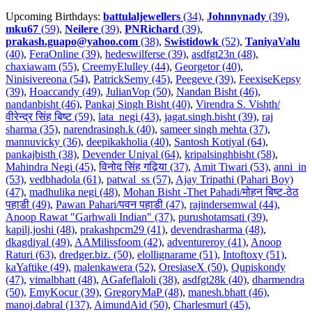
Upcoming Birthdays:
battulaljewellers
(34)
,
Johnnynady
(39)
,
mku67
(59)
,
Neilere
(39)
,
PNRichard
(39)
,
prakash.guapo@yahoo.com
(38)
,
Swistidowk
(52)
,
TaniyaValu
(40)
,
FeraOnline (39)
,
hedeswilferse (39)
,
asdfgt23n (48)
,
chaxiawam (55)
,
CreemyElulley (44)
,
Georgetor (40)
,
Ninisivereona (54)
,
PatrickSemy (45)
,
Peegeve (39)
,
FeexiseKepsy
(39)
,
Hoaccandy (49)
,
JulianVop (50)
,
Nandan Bisht (46)
,
nandanbisht (46)
,
Pankaj Singh Bisht (40)
,
Virendra S. Vishth/
वीरेन्द्र सिंह बिष्ट (59)
,
lata_negi (43)
,
jagat.singh.bisht (39)
,
raj
sharma (35)
,
narendrasingh.k (40)
,
sameer singh mehta (37)
,
mannuvicky (36)
,
deepikakholia (40)
,
Santosh Kotiyal (64)
,
pankajbisth (38)
,
Devender Uniyal (64)
,
kripalsinghbisht (58)
,
Mahindra Negi (45)
,
विनोद सिंह गढ़िया (37)
,
Amit Tiwari (53)
,
anni_in
(53)
,
vedbhadola (61)
,
patwal_ss (57)
,
Ajay Tripathi (Pahari Boy)
(47)
,
madhulika negi (48)
,
Mohan Bisht -Thet Pahadi/मोहन बिष्ट-ठेठ
पहाडी (49)
,
Pawan Pahari/पवन पहाडी (47)
,
rajindersemwal (44)
,
Anoop Rawat "Garhwali Indian" (37)
,
purushotamsati (39)
,
kapilj.joshi (48)
,
prakashpcm29 (41)
,
devendrasharma (48)
,
dkagdiyal (49)
,
AAMilissfoom (42)
,
adventureroy (41)
,
Anoop
Raturi (63)
,
dredger.biz. (50)
,
elollignarame (51)
,
Intoftoxy (51)
,
kaYaftike (49)
,
malenkawera (52)
,
OresiaseX (50)
,
Qupiskondy
(47)
,
vimalbhatt (48)
,
AGafeflaloli (38)
,
asdfgt28k (40)
,
dharmendra
(50)
,
EmyKocur (39)
,
GregoryMaP (48)
,
manesh.bhatt (46)
,
manoj.dabral (137)
,
AimundAid (50)
,
Charlesmurl (45)
,