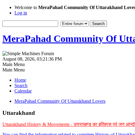
Welcome to
MeraPahad Community Of Uttarakhand Love
Log in
MeraPahad Community Of Utta
August 08, 2026, 03:21:36 PM
Main Menu
Main Menu
Home
Search
Calendar
MeraPahad Community Of Uttarakhand Lovers
Uttarakhand
Uttarakhand History & Movements - उत्तराखण्ड का इतिहास एवं जन आन्द
You can find the information related to complete History of Uttarak