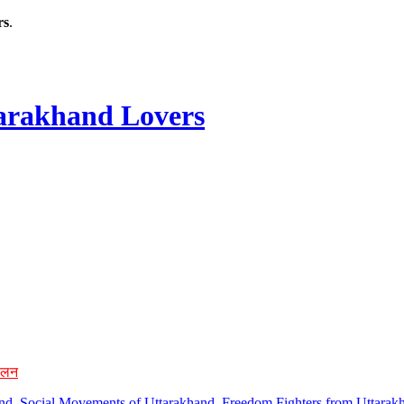
rs
.
rakhand Lovers
ोलन
hand, Social Movements of Uttarakhand, Freedom Fighters from Uttarakh