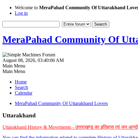
Welcome to
MeraPahad Community Of Uttarakhand Love
Log in
MeraPahad Community Of Utta
August 08, 2026, 03:40:06 AM
Main Menu
Main Menu
Home
Search
Calendar
MeraPahad Community Of Uttarakhand Lovers
Uttarakhand
Uttarakhand History & Movements - उत्तराखण्ड का इतिहास एवं जन आन्द
You can find the information related to complete History of Uttarak