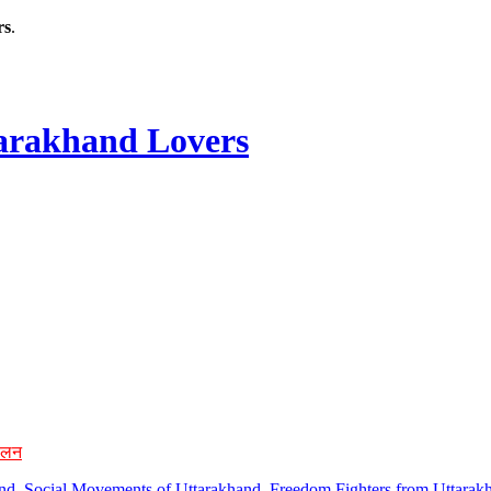
rs
.
rakhand Lovers
ोलन
hand, Social Movements of Uttarakhand, Freedom Fighters from Uttarakh