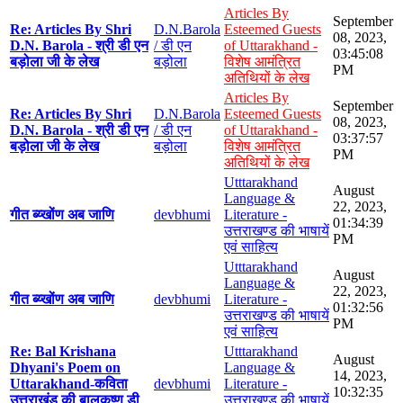
Articles By
September
Re: Articles By Shri
D.N.Barola
Esteemed Guests
08, 2023,
D.N. Barola - श्री डी एन
/ डी एन
of Uttarakhand -
03:45:08
बड़ोला जी के लेख
बड़ोला
विशेष आमंत्रित
PM
अतिथियों के लेख
Articles By
September
Re: Articles By Shri
D.N.Barola
Esteemed Guests
08, 2023,
D.N. Barola - श्री डी एन
/ डी एन
of Uttarakhand -
03:37:57
बड़ोला जी के लेख
बड़ोला
विशेष आमंत्रित
PM
अतिथियों के लेख
Utttarakhand
August
Language &
22, 2023,
गीत ब्य्खोंण अब जाणि
devbhumi
Literature -
01:34:39
उत्तराखण्ड की भाषायें
PM
एवं साहित्य
Utttarakhand
August
Language &
22, 2023,
गीत ब्य्खोंण अब जाणि
devbhumi
Literature -
01:32:56
उत्तराखण्ड की भाषायें
PM
एवं साहित्य
Re: Bal Krishana
Utttarakhand
August
Dhyani's Poem on
Language &
14, 2023,
Uttarakhand-कविता
devbhumi
Literature -
10:32:35
उत्तराखंड की बालकृष्ण डी
उत्तराखण्ड की भाषायें