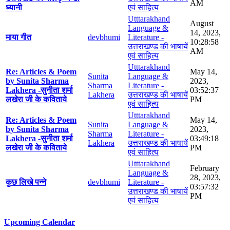
AM
ध्यानी
एवं साहित्य
Utttarakhand
August
Language &
14, 2023,
माया गीत
devbhumi
Literature -
10:28:58
उत्तराखण्ड की भाषायें
AM
एवं साहित्य
Utttarakhand
Re: Articles & Poem
May 14,
Sunita
Language &
by Sunita Sharma
2023,
Sharma
Literature -
Lakhera -सुनीता शर्मा
03:52:37
Lakhera
उत्तराखण्ड की भाषायें
लखेरा जी के कविताये
PM
एवं साहित्य
Utttarakhand
Re: Articles & Poem
May 14,
Sunita
Language &
by Sunita Sharma
2023,
Sharma
Literature -
Lakhera -सुनीता शर्मा
03:49:18
Lakhera
उत्तराखण्ड की भाषायें
लखेरा जी के कविताये
PM
एवं साहित्य
Utttarakhand
February
Language &
28, 2023,
कुछ लिखे पन्ने
devbhumi
Literature -
03:57:32
उत्तराखण्ड की भाषायें
PM
एवं साहित्य
Upcoming Calendar