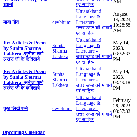
AM
ध्यानी
एवं साहित्य
Utttarakhand
August
Language &
14, 2023,
माया गीत
devbhumi
Literature -
10:28:58
उत्तराखण्ड की भाषायें
AM
एवं साहित्य
Utttarakhand
Re: Articles & Poem
May 14,
Sunita
Language &
by Sunita Sharma
2023,
Sharma
Literature -
Lakhera -सुनीता शर्मा
03:52:37
Lakhera
उत्तराखण्ड की भाषायें
लखेरा जी के कविताये
PM
एवं साहित्य
Utttarakhand
Re: Articles & Poem
May 14,
Sunita
Language &
by Sunita Sharma
2023,
Sharma
Literature -
Lakhera -सुनीता शर्मा
03:49:18
Lakhera
उत्तराखण्ड की भाषायें
लखेरा जी के कविताये
PM
एवं साहित्य
Utttarakhand
February
Language &
28, 2023,
कुछ लिखे पन्ने
devbhumi
Literature -
03:57:32
उत्तराखण्ड की भाषायें
PM
एवं साहित्य
Upcoming Calendar