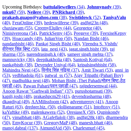
Upcoming Birthdays:
battulaljewellers
(34)
,
Johnnynady
(39)
,
mku67
(59)
,
Neilere
(39)
,
PNRichard
(39)
,
prakash.guapo@yahoo.com
(38)
,
Swistidowk
(52)
,
TaniyaValu
(40)
,
FeraOnline (39)
,
hedeswilferse (39)
,
asdfgt23n (48)
,
chaxiawam (55)
,
CreemyElulley (44)
,
Georgetor (40)
,
Ninisivereona (54)
,
PatrickSemy (45)
,
Peegeve (39)
,
FeexiseKepsy
(39)
,
Hoaccandy (49)
,
JulianVop (50)
,
Nandan Bisht (46)
,
nandanbisht (46)
,
Pankaj Singh Bisht (40)
,
Virendra S. Vishth/
वीरेन्द्र सिंह बिष्ट (59)
,
lata_negi (43)
,
jagat.singh.bisht (39)
,
raj
sharma (35)
,
narendrasingh.k (40)
,
sameer singh mehta (37)
,
mannuvicky (36)
,
deepikakholia (40)
,
Santosh Kotiyal (64)
,
pankajbisth (38)
,
Devender Uniyal (64)
,
kripalsinghbisht (58)
,
Mahindra Negi (45)
,
विनोद सिंह गढ़िया (37)
,
Amit Tiwari (53)
,
anni_in
(53)
,
vedbhadola (61)
,
patwal_ss (57)
,
Ajay Tripathi (Pahari Boy)
(47)
,
madhulika negi (48)
,
Mohan Bisht -Thet Pahadi/मोहन बिष्ट-ठेठ
पहाडी (49)
,
Pawan Pahari/पवन पहाडी (47)
,
rajindersemwal (44)
,
Anoop Rawat "Garhwali Indian" (37)
,
purushotamsati (39)
,
kapilj.joshi (48)
,
prakashpcm29 (41)
,
devendrasharma (48)
,
dkagdiyal (49)
,
AAMilissfoom (42)
,
adventureroy (41)
,
Anoop
Raturi (63)
,
dredger.biz. (50)
,
elollignarame (51)
,
Intoftoxy (51)
,
kaYaftike (49)
,
malenkawera (52)
,
OresiaseX (50)
,
Qupiskondy
(47)
,
vimalbhatt (48)
,
AGafeflaloli (38)
,
asdfgt28k (40)
,
dharmendra
(50)
,
EmyKocur (39)
,
GregoryMaP (48)
,
manesh.bhatt (46)
,
manoj.dabral (137)
,
AimundAid (50)
,
Charlesmurl (45)
,