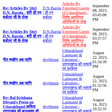
Articles By
September
Re: Articles By Shri
D.N.Barola
Esteemed Guests
08, 2023,
D.N. Barola - श्री डी एन
/ डी एन
of Uttarakhand -
03:45:08
बड़ोला जी के लेख
बड़ोला
विशेष आमंत्रित
PM
अतिथियों के लेख
Articles By
September
Re: Articles By Shri
D.N.Barola
Esteemed Guests
08, 2023,
D.N. Barola - श्री डी एन
/ डी एन
of Uttarakhand -
03:37:57
बड़ोला जी के लेख
बड़ोला
विशेष आमंत्रित
PM
अतिथियों के लेख
Utttarakhand
August
Language &
22, 2023,
गीत ब्य्खोंण अब जाणि
devbhumi
Literature -
01:34:39
उत्तराखण्ड की भाषायें
PM
एवं साहित्य
Utttarakhand
August
Language &
22, 2023,
गीत ब्य्खोंण अब जाणि
devbhumi
Literature -
01:32:56
उत्तराखण्ड की भाषायें
PM
एवं साहित्य
Re: Bal Krishana
Utttarakhand
August
Dhyani's Poem on
Language &
14, 2023,
Uttarakhand-कविता
devbhumi
Literature -
10:32:35
उत्तराखंड की बालकृष्ण डी
उत्तराखण्ड की भाषायें