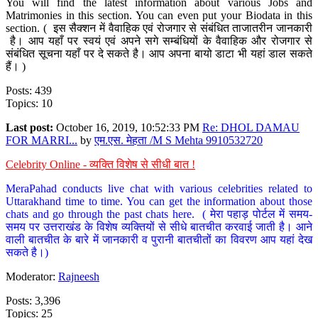
You will find the latest information about various Jobs and
Matrimonies in this section. You can even put your Biodata in this
section. ( इस सैक्शन में वैवाहिक एवं रोजगार से संबंधित ताजातरीन जानकारी
है। आप यहाँ पर स्वयं एवं अपने सगे सम्बंधियों के वैवाहिक और रोजगार से
संबंधित सूचना यहाँ पर दे सकते है। आप अपना बायो डाटा भी यहां डाल सकते
हैं। )
Posts: 439
Topics: 10
Last post:
October 16, 2019, 10:52:33 PM
Re: DHOL DAMAU
FOR MARRI...
by
एम.एस. मेहता /M S Mehta 9910532720
Celebrity Online - व्यक्ति विशेष से सीधी बात !
MeraPahad conducts live chat with various celebrities related to
Uttarakhand time to time. You can get the information about those
chats and go through the past chats here. ( मेरा पहाड़ पोर्टल में समय-
समय पर उत्तराखंड के विशेष व्यक्तियों से सीधे बातचीत करवाई जाती है। आने
वाली बातचीत के बारे में जानकारी व पुरानी बातचीतों का विवरण आप यहां देख
सकते है।)
Moderator:
Rajneesh
Posts: 3,396
Topics: 25