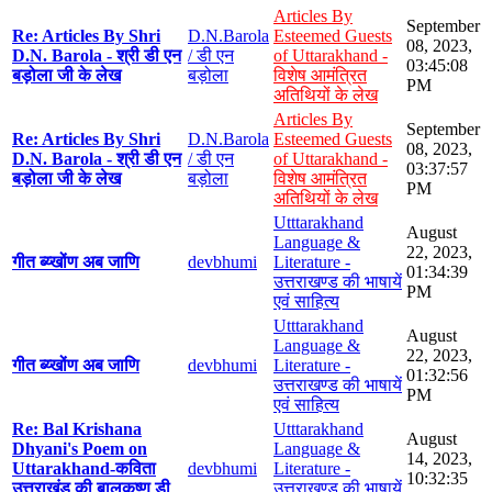
Articles By
September
Re: Articles By Shri
D.N.Barola
Esteemed Guests
08, 2023,
D.N. Barola - श्री डी एन
/ डी एन
of Uttarakhand -
03:45:08
बड़ोला जी के लेख
बड़ोला
विशेष आमंत्रित
PM
अतिथियों के लेख
Articles By
September
Re: Articles By Shri
D.N.Barola
Esteemed Guests
08, 2023,
D.N. Barola - श्री डी एन
/ डी एन
of Uttarakhand -
03:37:57
बड़ोला जी के लेख
बड़ोला
विशेष आमंत्रित
PM
अतिथियों के लेख
Utttarakhand
August
Language &
22, 2023,
गीत ब्य्खोंण अब जाणि
devbhumi
Literature -
01:34:39
उत्तराखण्ड की भाषायें
PM
एवं साहित्य
Utttarakhand
August
Language &
22, 2023,
गीत ब्य्खोंण अब जाणि
devbhumi
Literature -
01:32:56
उत्तराखण्ड की भाषायें
PM
एवं साहित्य
Re: Bal Krishana
Utttarakhand
August
Dhyani's Poem on
Language &
14, 2023,
Uttarakhand-कविता
devbhumi
Literature -
10:32:35
उत्तराखंड की बालकृष्ण डी
उत्तराखण्ड की भाषायें