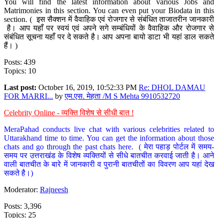
You will find the latest information about various Jobs and
Matrimonies in this section. You can even put your Biodata in this
section. ( इस सैक्शन में वैवाहिक एवं रोजगार से संबंधित ताजातरीन जानकारी
है। आप यहाँ पर स्वयं एवं अपने सगे सम्बंधियों के वैवाहिक और रोजगार से
संबंधित सूचना यहाँ पर दे सकते है। आप अपना बायो डाटा भी यहां डाल सकते
हैं। )
Posts: 439
Topics: 10
Last post:
October 16, 2019, 10:52:33 PM
Re: DHOL DAMAU
FOR MARRI...
by
एम.एस. मेहता /M S Mehta 9910532720
Celebrity Online - व्यक्ति विशेष से सीधी बात !
MeraPahad conducts live chat with various celebrities related to
Uttarakhand time to time. You can get the information about those
chats and go through the past chats here. ( मेरा पहाड़ पोर्टल में समय-
समय पर उत्तराखंड के विशेष व्यक्तियों से सीधे बातचीत करवाई जाती है। आने
वाली बातचीत के बारे में जानकारी व पुरानी बातचीतों का विवरण आप यहां देख
सकते है।)
Moderator:
Rajneesh
Posts: 3,396
Topics: 25