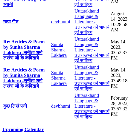
AM
ध्यानी
एवं साहित्य
Utttarakhand
August
Language &
14, 2023,
माया गीत
devbhumi
Literature -
10:28:58
उत्तराखण्ड की भाषायें
AM
एवं साहित्य
Utttarakhand
Re: Articles & Poem
May 14,
Sunita
Language &
by Sunita Sharma
2023,
Sharma
Literature -
Lakhera -सुनीता शर्मा
03:52:37
Lakhera
उत्तराखण्ड की भाषायें
लखेरा जी के कविताये
PM
एवं साहित्य
Utttarakhand
Re: Articles & Poem
May 14,
Sunita
Language &
by Sunita Sharma
2023,
Sharma
Literature -
Lakhera -सुनीता शर्मा
03:49:18
Lakhera
उत्तराखण्ड की भाषायें
लखेरा जी के कविताये
PM
एवं साहित्य
Utttarakhand
February
Language &
28, 2023,
कुछ लिखे पन्ने
devbhumi
Literature -
03:57:32
उत्तराखण्ड की भाषायें
PM
एवं साहित्य
Upcoming Calendar