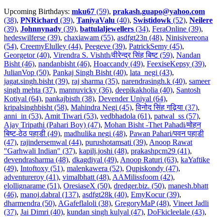
Upcoming Birthdays:
mku67
(59)
,
prakash.guapo@yahoo.com
(38)
,
PNRichard
(39)
,
TaniyaValu
(40)
,
Swistidowk
(52)
,
Neilere
(39)
,
Johnnynady
(39)
,
battulaljewellers
(34)
,
FeraOnline (39)
,
hedeswilferse (39)
,
chaxiawam (55)
,
asdfgt23n (48)
,
Ninisivereona
(54)
,
CreemyElulley (44)
,
Peegeve (39)
,
PatrickSemy (45)
,
Georgetor (40)
,
Virendra S. Vishth/वीरेन्द्र सिंह बिष्ट (59)
,
Nandan
Bisht (46)
,
nandanbisht (46)
,
Hoaccandy (49)
,
FeexiseKepsy (39)
,
JulianVop (50)
,
Pankaj Singh Bisht (40)
,
lata_negi (43)
,
jagat.singh.bisht (39)
,
raj sharma (35)
,
narendrasingh.k (40)
,
sameer
singh mehta (37)
,
mannuvicky (36)
,
deepikakholia (40)
,
Santosh
Kotiyal (64)
,
pankajbisth (38)
,
Devender Uniyal (64)
,
kripalsinghbisht (58)
,
Mahindra Negi (45)
,
विनोद सिंह गढ़िया (37)
,
anni_in (53)
,
Amit Tiwari (53)
,
vedbhadola (61)
,
patwal_ss (57)
,
Ajay Tripathi (Pahari Boy) (47)
,
Mohan Bisht -Thet Pahadi/मोहन
बिष्ट-ठेठ पहाडी (49)
,
madhulika negi (48)
,
Pawan Pahari/पवन पहाडी
(47)
,
rajindersemwal (44)
,
purushotamsati (39)
,
Anoop Rawat
"Garhwali Indian" (37)
,
kapilj.joshi (48)
,
prakashpcm29 (41)
,
devendrasharma (48)
,
dkagdiyal (49)
,
Anoop Raturi (63)
,
kaYaftike
(49)
,
Intoftoxy (51)
,
malenkawera (52)
,
Qupiskondy (47)
,
adventureroy (41)
,
vimalbhatt (48)
,
AAMilissfoom (42)
,
elollignarame (51)
,
OresiaseX (50)
,
dredger.biz. (50)
,
manesh.bhatt
(46)
,
manoj.dabral (137)
,
asdfgt28k (40)
,
EmyKocur (39)
,
dharmendra (50)
,
AGafeflaloli (38)
,
GregoryMaP (48)
,
Vineet Jadli
(37)
,
Jai Dimri (40)
,
kundan singh kulyal (47)
,
DoFkicleelale (43)
,