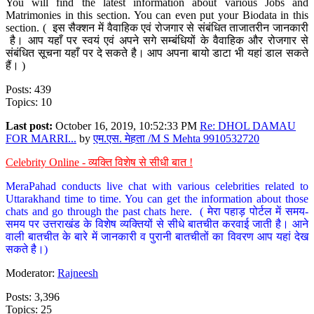
You will find the latest information about various Jobs and
Matrimonies in this section. You can even put your Biodata in this
section. ( इस सैक्शन में वैवाहिक एवं रोजगार से संबंधित ताजातरीन जानकारी
है। आप यहाँ पर स्वयं एवं अपने सगे सम्बंधियों के वैवाहिक और रोजगार से
संबंधित सूचना यहाँ पर दे सकते है। आप अपना बायो डाटा भी यहां डाल सकते
हैं। )
Posts: 439
Topics: 10
Last post:
October 16, 2019, 10:52:33 PM
Re: DHOL DAMAU
FOR MARRI...
by
एम.एस. मेहता /M S Mehta 9910532720
Celebrity Online - व्यक्ति विशेष से सीधी बात !
MeraPahad conducts live chat with various celebrities related to
Uttarakhand time to time. You can get the information about those
chats and go through the past chats here. ( मेरा पहाड़ पोर्टल में समय-
समय पर उत्तराखंड के विशेष व्यक्तियों से सीधे बातचीत करवाई जाती है। आने
वाली बातचीत के बारे में जानकारी व पुरानी बातचीतों का विवरण आप यहां देख
सकते है।)
Moderator:
Rajneesh
Posts: 3,396
Topics: 25