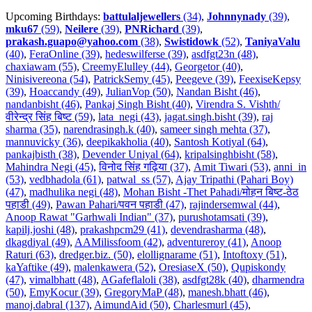
Upcoming Birthdays:
battulaljewellers
(34)
,
Johnnynady
(39)
,
mku67
(59)
,
Neilere
(39)
,
PNRichard
(39)
,
prakash.guapo@yahoo.com
(38)
,
Swistidowk
(52)
,
TaniyaValu
(40)
,
FeraOnline (39)
,
hedeswilferse (39)
,
asdfgt23n (48)
,
chaxiawam (55)
,
CreemyElulley (44)
,
Georgetor (40)
,
Ninisivereona (54)
,
PatrickSemy (45)
,
Peegeve (39)
,
FeexiseKepsy
(39)
,
Hoaccandy (49)
,
JulianVop (50)
,
Nandan Bisht (46)
,
nandanbisht (46)
,
Pankaj Singh Bisht (40)
,
Virendra S. Vishth/
वीरेन्द्र सिंह बिष्ट (59)
,
lata_negi (43)
,
jagat.singh.bisht (39)
,
raj
sharma (35)
,
narendrasingh.k (40)
,
sameer singh mehta (37)
,
mannuvicky (36)
,
deepikakholia (40)
,
Santosh Kotiyal (64)
,
pankajbisth (38)
,
Devender Uniyal (64)
,
kripalsinghbisht (58)
,
Mahindra Negi (45)
,
विनोद सिंह गढ़िया (37)
,
Amit Tiwari (53)
,
anni_in
(53)
,
vedbhadola (61)
,
patwal_ss (57)
,
Ajay Tripathi (Pahari Boy)
(47)
,
madhulika negi (48)
,
Mohan Bisht -Thet Pahadi/मोहन बिष्ट-ठेठ
पहाडी (49)
,
Pawan Pahari/पवन पहाडी (47)
,
rajindersemwal (44)
,
Anoop Rawat "Garhwali Indian" (37)
,
purushotamsati (39)
,
kapilj.joshi (48)
,
prakashpcm29 (41)
,
devendrasharma (48)
,
dkagdiyal (49)
,
AAMilissfoom (42)
,
adventureroy (41)
,
Anoop
Raturi (63)
,
dredger.biz. (50)
,
elollignarame (51)
,
Intoftoxy (51)
,
kaYaftike (49)
,
malenkawera (52)
,
OresiaseX (50)
,
Qupiskondy
(47)
,
vimalbhatt (48)
,
AGafeflaloli (38)
,
asdfgt28k (40)
,
dharmendra
(50)
,
EmyKocur (39)
,
GregoryMaP (48)
,
manesh.bhatt (46)
,
manoj.dabral (137)
,
AimundAid (50)
,
Charlesmurl (45)
,