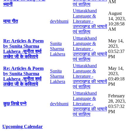
AM
ध्यानी
एवं साहित्य
Utttarakhand
August
Language &
14, 2023,
माया गीत
devbhumi
Literature -
10:28:58
उत्तराखण्ड की भाषायें
AM
एवं साहित्य
Utttarakhand
Re: Articles & Poem
May 14,
Sunita
Language &
by Sunita Sharma
2023,
Sharma
Literature -
Lakhera -सुनीता शर्मा
03:52:37
Lakhera
उत्तराखण्ड की भाषायें
लखेरा जी के कविताये
PM
एवं साहित्य
Utttarakhand
Re: Articles & Poem
May 14,
Sunita
Language &
by Sunita Sharma
2023,
Sharma
Literature -
Lakhera -सुनीता शर्मा
03:49:18
Lakhera
उत्तराखण्ड की भाषायें
लखेरा जी के कविताये
PM
एवं साहित्य
Utttarakhand
February
Language &
28, 2023,
कुछ लिखे पन्ने
devbhumi
Literature -
03:57:32
उत्तराखण्ड की भाषायें
PM
एवं साहित्य
Upcoming Calendar