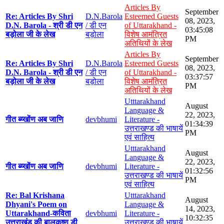
Articles By
September
Re: Articles By Shri
D.N.Barola
Esteemed Guests
08, 2023,
D.N. Barola - श्री डी एन
/ डी एन
of Uttarakhand -
03:45:08
बड़ोला जी के लेख
बड़ोला
विशेष आमंत्रित
PM
अतिथियों के लेख
Articles By
September
Re: Articles By Shri
D.N.Barola
Esteemed Guests
08, 2023,
D.N. Barola - श्री डी एन
/ डी एन
of Uttarakhand -
03:37:57
बड़ोला जी के लेख
बड़ोला
विशेष आमंत्रित
PM
अतिथियों के लेख
Utttarakhand
August
Language &
22, 2023,
गीत ब्य्खोंण अब जाणि
devbhumi
Literature -
01:34:39
उत्तराखण्ड की भाषायें
PM
एवं साहित्य
Utttarakhand
August
Language &
22, 2023,
गीत ब्य्खोंण अब जाणि
devbhumi
Literature -
01:32:56
उत्तराखण्ड की भाषायें
PM
एवं साहित्य
Re: Bal Krishana
Utttarakhand
August
Dhyani's Poem on
Language &
14, 2023,
Uttarakhand-कविता
devbhumi
Literature -
10:32:35
उत्तराखंड की बालकृष्ण डी
उत्तराखण्ड की भाषायें