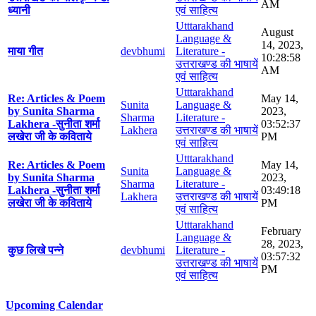
AM
ध्यानी
एवं साहित्य
Utttarakhand
August
Language &
14, 2023,
माया गीत
devbhumi
Literature -
10:28:58
उत्तराखण्ड की भाषायें
AM
एवं साहित्य
Utttarakhand
Re: Articles & Poem
May 14,
Sunita
Language &
by Sunita Sharma
2023,
Sharma
Literature -
Lakhera -सुनीता शर्मा
03:52:37
Lakhera
उत्तराखण्ड की भाषायें
लखेरा जी के कविताये
PM
एवं साहित्य
Utttarakhand
Re: Articles & Poem
May 14,
Sunita
Language &
by Sunita Sharma
2023,
Sharma
Literature -
Lakhera -सुनीता शर्मा
03:49:18
Lakhera
उत्तराखण्ड की भाषायें
लखेरा जी के कविताये
PM
एवं साहित्य
Utttarakhand
February
Language &
28, 2023,
कुछ लिखे पन्ने
devbhumi
Literature -
03:57:32
उत्तराखण्ड की भाषायें
PM
एवं साहित्य
Upcoming Calendar