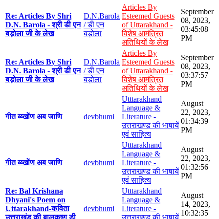
Articles By
September
Re: Articles By Shri
D.N.Barola
Esteemed Guests
08, 2023,
D.N. Barola - श्री डी एन
/ डी एन
of Uttarakhand -
03:45:08
बड़ोला जी के लेख
बड़ोला
विशेष आमंत्रित
PM
अतिथियों के लेख
Articles By
September
Re: Articles By Shri
D.N.Barola
Esteemed Guests
08, 2023,
D.N. Barola - श्री डी एन
/ डी एन
of Uttarakhand -
03:37:57
बड़ोला जी के लेख
बड़ोला
विशेष आमंत्रित
PM
अतिथियों के लेख
Utttarakhand
August
Language &
22, 2023,
गीत ब्य्खोंण अब जाणि
devbhumi
Literature -
01:34:39
उत्तराखण्ड की भाषायें
PM
एवं साहित्य
Utttarakhand
August
Language &
22, 2023,
गीत ब्य्खोंण अब जाणि
devbhumi
Literature -
01:32:56
उत्तराखण्ड की भाषायें
PM
एवं साहित्य
Re: Bal Krishana
Utttarakhand
August
Dhyani's Poem on
Language &
14, 2023,
Uttarakhand-कविता
devbhumi
Literature -
10:32:35
उत्तराखंड की बालकृष्ण डी
उत्तराखण्ड की भाषायें