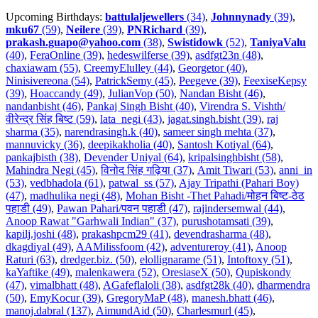
Upcoming Birthdays:
battulaljewellers
(34)
,
Johnnynady
(39)
,
mku67
(59)
,
Neilere
(39)
,
PNRichard
(39)
,
prakash.guapo@yahoo.com
(38)
,
Swistidowk
(52)
,
TaniyaValu
(40)
,
FeraOnline (39)
,
hedeswilferse (39)
,
asdfgt23n (48)
,
chaxiawam (55)
,
CreemyElulley (44)
,
Georgetor (40)
,
Ninisivereona (54)
,
PatrickSemy (45)
,
Peegeve (39)
,
FeexiseKepsy
(39)
,
Hoaccandy (49)
,
JulianVop (50)
,
Nandan Bisht (46)
,
nandanbisht (46)
,
Pankaj Singh Bisht (40)
,
Virendra S. Vishth/
वीरेन्द्र सिंह बिष्ट (59)
,
lata_negi (43)
,
jagat.singh.bisht (39)
,
raj
sharma (35)
,
narendrasingh.k (40)
,
sameer singh mehta (37)
,
mannuvicky (36)
,
deepikakholia (40)
,
Santosh Kotiyal (64)
,
pankajbisth (38)
,
Devender Uniyal (64)
,
kripalsinghbisht (58)
,
Mahindra Negi (45)
,
विनोद सिंह गढ़िया (37)
,
Amit Tiwari (53)
,
anni_in
(53)
,
vedbhadola (61)
,
patwal_ss (57)
,
Ajay Tripathi (Pahari Boy)
(47)
,
madhulika negi (48)
,
Mohan Bisht -Thet Pahadi/मोहन बिष्ट-ठेठ
पहाडी (49)
,
Pawan Pahari/पवन पहाडी (47)
,
rajindersemwal (44)
,
Anoop Rawat "Garhwali Indian" (37)
,
purushotamsati (39)
,
kapilj.joshi (48)
,
prakashpcm29 (41)
,
devendrasharma (48)
,
dkagdiyal (49)
,
AAMilissfoom (42)
,
adventureroy (41)
,
Anoop
Raturi (63)
,
dredger.biz. (50)
,
elollignarame (51)
,
Intoftoxy (51)
,
kaYaftike (49)
,
malenkawera (52)
,
OresiaseX (50)
,
Qupiskondy
(47)
,
vimalbhatt (48)
,
AGafeflaloli (38)
,
asdfgt28k (40)
,
dharmendra
(50)
,
EmyKocur (39)
,
GregoryMaP (48)
,
manesh.bhatt (46)
,
manoj.dabral (137)
,
AimundAid (50)
,
Charlesmurl (45)
,