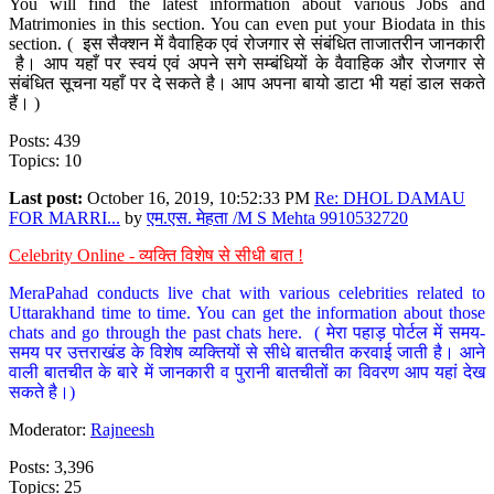
You will find the latest information about various Jobs and
Matrimonies in this section. You can even put your Biodata in this
section. ( इस सैक्शन में वैवाहिक एवं रोजगार से संबंधित ताजातरीन जानकारी
है। आप यहाँ पर स्वयं एवं अपने सगे सम्बंधियों के वैवाहिक और रोजगार से
संबंधित सूचना यहाँ पर दे सकते है। आप अपना बायो डाटा भी यहां डाल सकते
हैं। )
Posts: 439
Topics: 10
Last post:
October 16, 2019, 10:52:33 PM
Re: DHOL DAMAU
FOR MARRI...
by
एम.एस. मेहता /M S Mehta 9910532720
Celebrity Online - व्यक्ति विशेष से सीधी बात !
MeraPahad conducts live chat with various celebrities related to
Uttarakhand time to time. You can get the information about those
chats and go through the past chats here. ( मेरा पहाड़ पोर्टल में समय-
समय पर उत्तराखंड के विशेष व्यक्तियों से सीधे बातचीत करवाई जाती है। आने
वाली बातचीत के बारे में जानकारी व पुरानी बातचीतों का विवरण आप यहां देख
सकते है।)
Moderator:
Rajneesh
Posts: 3,396
Topics: 25