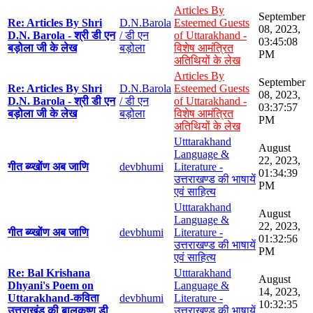
Articles By
September
Re: Articles By Shri
D.N.Barola
Esteemed Guests
08, 2023,
D.N. Barola - श्री डी एन
/ डी एन
of Uttarakhand -
03:45:08
बड़ोला जी के लेख
बड़ोला
विशेष आमंत्रित
PM
अतिथियों के लेख
Articles By
September
Re: Articles By Shri
D.N.Barola
Esteemed Guests
08, 2023,
D.N. Barola - श्री डी एन
/ डी एन
of Uttarakhand -
03:37:57
बड़ोला जी के लेख
बड़ोला
विशेष आमंत्रित
PM
अतिथियों के लेख
Utttarakhand
August
Language &
22, 2023,
गीत ब्य्खोंण अब जाणि
devbhumi
Literature -
01:34:39
उत्तराखण्ड की भाषायें
PM
एवं साहित्य
Utttarakhand
August
Language &
22, 2023,
गीत ब्य्खोंण अब जाणि
devbhumi
Literature -
01:32:56
उत्तराखण्ड की भाषायें
PM
एवं साहित्य
Re: Bal Krishana
Utttarakhand
August
Dhyani's Poem on
Language &
14, 2023,
Uttarakhand-कविता
devbhumi
Literature -
10:32:35
उत्तराखंड की बालकृष्ण डी
उत्तराखण्ड की भाषायें