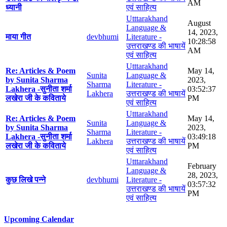
AM
ध्यानी
एवं साहित्य
Utttarakhand
August
Language &
14, 2023,
माया गीत
devbhumi
Literature -
10:28:58
उत्तराखण्ड की भाषायें
AM
एवं साहित्य
Utttarakhand
Re: Articles & Poem
May 14,
Sunita
Language &
by Sunita Sharma
2023,
Sharma
Literature -
Lakhera -सुनीता शर्मा
03:52:37
Lakhera
उत्तराखण्ड की भाषायें
लखेरा जी के कविताये
PM
एवं साहित्य
Utttarakhand
Re: Articles & Poem
May 14,
Sunita
Language &
by Sunita Sharma
2023,
Sharma
Literature -
Lakhera -सुनीता शर्मा
03:49:18
Lakhera
उत्तराखण्ड की भाषायें
लखेरा जी के कविताये
PM
एवं साहित्य
Utttarakhand
February
Language &
28, 2023,
कुछ लिखे पन्ने
devbhumi
Literature -
03:57:32
उत्तराखण्ड की भाषायें
PM
एवं साहित्य
Upcoming Calendar