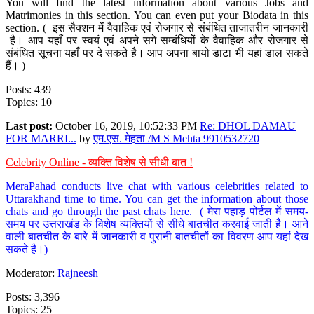
You will find the latest information about various Jobs and
Matrimonies in this section. You can even put your Biodata in this
section. ( इस सैक्शन में वैवाहिक एवं रोजगार से संबंधित ताजातरीन जानकारी
है। आप यहाँ पर स्वयं एवं अपने सगे सम्बंधियों के वैवाहिक और रोजगार से
संबंधित सूचना यहाँ पर दे सकते है। आप अपना बायो डाटा भी यहां डाल सकते
हैं। )
Posts: 439
Topics: 10
Last post:
October 16, 2019, 10:52:33 PM
Re: DHOL DAMAU
FOR MARRI...
by
एम.एस. मेहता /M S Mehta 9910532720
Celebrity Online - व्यक्ति विशेष से सीधी बात !
MeraPahad conducts live chat with various celebrities related to
Uttarakhand time to time. You can get the information about those
chats and go through the past chats here. ( मेरा पहाड़ पोर्टल में समय-
समय पर उत्तराखंड के विशेष व्यक्तियों से सीधे बातचीत करवाई जाती है। आने
वाली बातचीत के बारे में जानकारी व पुरानी बातचीतों का विवरण आप यहां देख
सकते है।)
Moderator:
Rajneesh
Posts: 3,396
Topics: 25