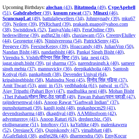
Upcoming Birthdays:
alochan
(43)
,
Bitatmoda
(49)
,
CypeApehell
(51)
,
Gahdrabeber
(39)
,
kusum rawat
(37)
,
Minaxi
(46)
,
ScuncnapLat
(49)
,
battulaljewellers (34)
,
Johnnynady (39)
,
mku67
(59)
,
Neilere (39)
,
PNRichard (39)
,
prakash.guapo@yahoo.com
(38)
,
Swistidowk (52)
,
TaniyaValu (40)
,
FeraOnline (39)
,
hedeswilferse (39)
,
asdfgt23n (48)
,
chaxiawam (55)
,
CreemyElulley
(44)
,
Georgetor (40)
,
Ninisivereona (54)
,
PatrickSemy (45)
,
Peegeve (39)
,
FeexiseKepsy (39)
,
Hoaccandy (49)
,
JulianVop (50)
,
Nandan Bisht (46)
,
nandanbisht (46)
,
Pankaj Singh Bisht (40)
,
Virendra S. Vishth/वीरेन्द्र सिंह बिष्ट (59)
,
lata_negi (43)
,
jagat.singh.bisht (39)
,
raj sharma (35)
,
narendrasingh.k (40)
,
sameer
singh mehta (37)
,
mannuvicky (36)
,
deepikakholia (40)
,
Santosh
Kotiyal (64)
,
pankajbisth (38)
,
Devender Uniyal (64)
,
kripalsinghbisht (58)
,
Mahindra Negi (45)
,
विनोद सिंह गढ़िया (37)
,
Amit Tiwari (53)
,
anni_in (53)
,
vedbhadola (61)
,
patwal_ss (57)
,
Ajay Tripathi (Pahari Boy) (47)
,
madhulika negi (48)
,
Mohan Bisht
-Thet Pahadi/मोहन बिष्ट-ठेठ पहाडी (49)
,
Pawan Pahari/पवन पहाडी (47)
,
rajindersemwal (44)
,
Anoop Rawat "Garhwali Indian" (37)
,
purushotamsati (39)
,
kapilj.joshi (48)
,
prakashpcm29 (41)
,
devendrasharma (48)
,
dkagdiyal (49)
,
AAMilissfoom (42)
,
adventureroy (41)
,
Anoop Raturi (63)
,
dredger.biz. (50)
,
elollignarame (51)
,
Intoftoxy (51)
,
kaYaftike (49)
,
malenkawera
(52)
,
OresiaseX (50)
,
Qupiskondy (47)
,
vimalbhatt (48)
,
AGafeflaloli (38)
,
asdfgt28k (40)
,
dharmendra (50)
,
EmyKocur