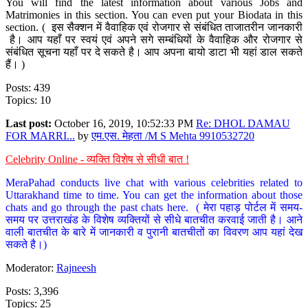
You will find the latest information about various Jobs and
Matrimonies in this section. You can even put your Biodata in this
section. ( इस सैक्शन में वैवाहिक एवं रोजगार से संबंधित ताजातरीन जानकारी
है। आप यहाँ पर स्वयं एवं अपने सगे सम्बंधियों के वैवाहिक और रोजगार से
संबंधित सूचना यहाँ पर दे सकते है। आप अपना बायो डाटा भी यहां डाल सकते
हैं। )
Posts: 439
Topics: 10
Last post:
October 16, 2019, 10:52:33 PM
Re: DHOL DAMAU
FOR MARRI...
by
एम.एस. मेहता /M S Mehta 9910532720
Celebrity Online - व्यक्ति विशेष से सीधी बात !
MeraPahad conducts live chat with various celebrities related to
Uttarakhand time to time. You can get the information about those
chats and go through the past chats here. ( मेरा पहाड़ पोर्टल में समय-
समय पर उत्तराखंड के विशेष व्यक्तियों से सीधे बातचीत करवाई जाती है। आने
वाली बातचीत के बारे में जानकारी व पुरानी बातचीतों का विवरण आप यहां देख
सकते है।)
Moderator:
Rajneesh
Posts: 3,396
Topics: 25