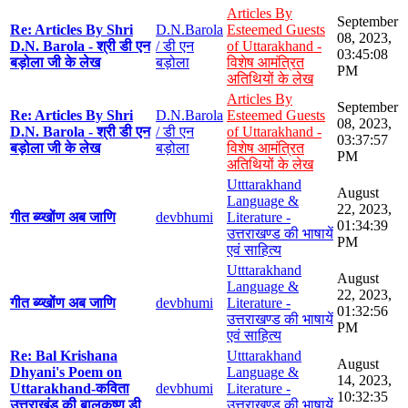
Articles By
September
Re: Articles By Shri
D.N.Barola
Esteemed Guests
08, 2023,
D.N. Barola - श्री डी एन
/ डी एन
of Uttarakhand -
03:45:08
बड़ोला जी के लेख
बड़ोला
विशेष आमंत्रित
PM
अतिथियों के लेख
Articles By
September
Re: Articles By Shri
D.N.Barola
Esteemed Guests
08, 2023,
D.N. Barola - श्री डी एन
/ डी एन
of Uttarakhand -
03:37:57
बड़ोला जी के लेख
बड़ोला
विशेष आमंत्रित
PM
अतिथियों के लेख
Utttarakhand
August
Language &
22, 2023,
गीत ब्य्खोंण अब जाणि
devbhumi
Literature -
01:34:39
उत्तराखण्ड की भाषायें
PM
एवं साहित्य
Utttarakhand
August
Language &
22, 2023,
गीत ब्य्खोंण अब जाणि
devbhumi
Literature -
01:32:56
उत्तराखण्ड की भाषायें
PM
एवं साहित्य
Re: Bal Krishana
Utttarakhand
August
Dhyani's Poem on
Language &
14, 2023,
Uttarakhand-कविता
devbhumi
Literature -
10:32:35
उत्तराखंड की बालकृष्ण डी
उत्तराखण्ड की भाषायें