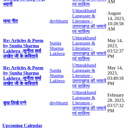
AM
ध्यानी
एवं साहित्य
Utttarakhand
August
Language &
14, 2023,
माया गीत
devbhumi
Literature -
10:28:58
उत्तराखण्ड की भाषायें
AM
एवं साहित्य
Utttarakhand
Re: Articles & Poem
May 14,
Sunita
Language &
by Sunita Sharma
2023,
Sharma
Literature -
Lakhera -सुनीता शर्मा
03:52:37
Lakhera
उत्तराखण्ड की भाषायें
लखेरा जी के कविताये
PM
एवं साहित्य
Utttarakhand
Re: Articles & Poem
May 14,
Sunita
Language &
by Sunita Sharma
2023,
Sharma
Literature -
Lakhera -सुनीता शर्मा
03:49:18
Lakhera
उत्तराखण्ड की भाषायें
लखेरा जी के कविताये
PM
एवं साहित्य
Utttarakhand
February
Language &
28, 2023,
कुछ लिखे पन्ने
devbhumi
Literature -
03:57:32
उत्तराखण्ड की भाषायें
PM
एवं साहित्य
Upcoming Calendar