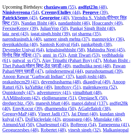
Upcoming Birthdays:
chaxiawam
(55)
,
asdfgt23n
(48)
,
Ninisivereona
(54)
,
CreemyElulley
(44)
,
Peegeve
(39)
,
PatrickSemy
(45)
,
Georgetor
(40)
,
Virendra S. Vishth/वीरेन्द्र सिंह
बिष्ट (59)
,
Nandan Bisht (46)
,
nandanbisht (46)
,
Hoaccandy (49)
,
FeexiseKepsy (39)
,
JulianVop (50)
,
Pankaj Singh Bisht (40)
,
lata_negi (43)
,
jagat.singh.bisht (39)
,
raj sharma (35)
,
narendrasingh.k (40)
,
sameer singh mehta (37)
,
mannuvicky (36)
,
deepikakholia (40)
,
Santosh Kotiyal (64)
,
pankajbisth (38)
,
Devender Uniyal (64)
,
kripalsinghbisht (58)
,
Mahindra Negi (45)
,
विनोद सिंह गढ़िया (37)
,
anni_in (53)
,
Amit Tiwari (53)
,
vedbhadola
(61)
,
patwal_ss (57)
,
Ajay Tripathi (Pahari Boy) (47)
,
Mohan Bisht -
Thet Pahadi/मोहन बिष्ट-ठेठ पहाडी (49)
,
madhulika negi (48)
,
Pawan
Pahari/पवन पहाडी (47)
,
rajindersemwal (44)
,
purushotamsati (39)
,
Anoop Rawat "Garhwali Indian" (37)
,
kapilj.joshi (48)
,
prakashpcm29 (41)
,
devendrasharma (48)
,
dkagdiyal (49)
,
Anoop
Raturi (63)
,
kaYaftike (49)
,
Intoftoxy (51)
,
malenkawera (52)
,
Qupiskondy (47)
,
adventureroy (41)
,
vimalbhatt (48)
,
AAMilissfoom (42)
,
elollignarame (51)
,
OresiaseX (50)
,
dredger.biz. (50)
,
manesh.bhatt (46)
,
manoj.dabral (137)
,
asdfgt28k
(40)
,
EmyKocur (39)
,
dharmendra (50)
,
AGafeflaloli (38)
,
GregoryMaP (48)
,
Vineet Jadli (37)
,
Jai Dimri (40)
,
kundan singh
kulyal (47)
,
DoFkicleelale (43)
,
grougsgep (46)
,
Munslake (46)
,
AimundAid (50)
,
Charlesmurl (45)
,
Boftreop (54)
,
Tamepenna (41)
,
Geoguezesbes (48)
,
Robertet (48)
,
vinesh singh (32)
,
Malkanigopal