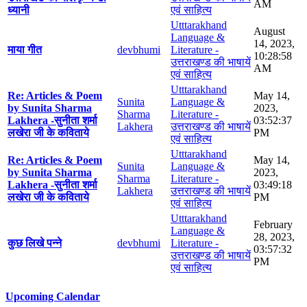
AM
ध्यानी
एवं साहित्य
Utttarakhand
August
Language &
14, 2023,
माया गीत
devbhumi
Literature -
10:28:58
उत्तराखण्ड की भाषायें
AM
एवं साहित्य
Utttarakhand
Re: Articles & Poem
May 14,
Sunita
Language &
by Sunita Sharma
2023,
Sharma
Literature -
Lakhera -सुनीता शर्मा
03:52:37
Lakhera
उत्तराखण्ड की भाषायें
लखेरा जी के कविताये
PM
एवं साहित्य
Utttarakhand
Re: Articles & Poem
May 14,
Sunita
Language &
by Sunita Sharma
2023,
Sharma
Literature -
Lakhera -सुनीता शर्मा
03:49:18
Lakhera
उत्तराखण्ड की भाषायें
लखेरा जी के कविताये
PM
एवं साहित्य
Utttarakhand
February
Language &
28, 2023,
कुछ लिखे पन्ने
devbhumi
Literature -
03:57:32
उत्तराखण्ड की भाषायें
PM
एवं साहित्य
Upcoming Calendar