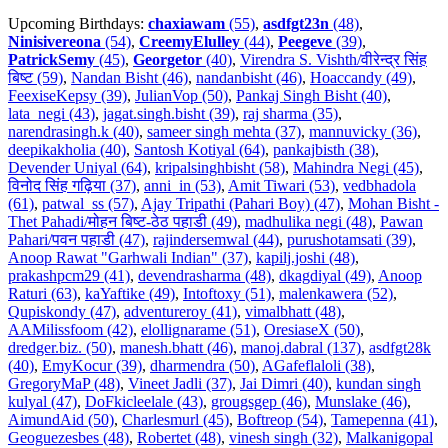
Upcoming Birthdays:
chaxiawam
(55)
,
asdfgt23n
(48)
,
Ninisivereona
(54)
,
CreemyElulley
(44)
,
Peegeve
(39)
,
PatrickSemy
(45)
,
Georgetor
(40)
,
Virendra S. Vishth/वीरेन्द्र सिंह
बिष्ट (59)
,
Nandan Bisht (46)
,
nandanbisht (46)
,
Hoaccandy (49)
,
FeexiseKepsy (39)
,
JulianVop (50)
,
Pankaj Singh Bisht (40)
,
lata_negi (43)
,
jagat.singh.bisht (39)
,
raj sharma (35)
,
narendrasingh.k (40)
,
sameer singh mehta (37)
,
mannuvicky (36)
,
deepikakholia (40)
,
Santosh Kotiyal (64)
,
pankajbisth (38)
,
Devender Uniyal (64)
,
kripalsinghbisht (58)
,
Mahindra Negi (45)
,
विनोद सिंह गढ़िया (37)
,
anni_in (53)
,
Amit Tiwari (53)
,
vedbhadola
(61)
,
patwal_ss (57)
,
Ajay Tripathi (Pahari Boy) (47)
,
Mohan Bisht -
Thet Pahadi/मोहन बिष्ट-ठेठ पहाडी (49)
,
madhulika negi (48)
,
Pawan
Pahari/पवन पहाडी (47)
,
rajindersemwal (44)
,
purushotamsati (39)
,
Anoop Rawat "Garhwali Indian" (37)
,
kapilj.joshi (48)
,
prakashpcm29 (41)
,
devendrasharma (48)
,
dkagdiyal (49)
,
Anoop
Raturi (63)
,
kaYaftike (49)
,
Intoftoxy (51)
,
malenkawera (52)
,
Qupiskondy (47)
,
adventureroy (41)
,
vimalbhatt (48)
,
AAMilissfoom (42)
,
elollignarame (51)
,
OresiaseX (50)
,
dredger.biz. (50)
,
manesh.bhatt (46)
,
manoj.dabral (137)
,
asdfgt28k
(40)
,
EmyKocur (39)
,
dharmendra (50)
,
AGafeflaloli (38)
,
GregoryMaP (48)
,
Vineet Jadli (37)
,
Jai Dimri (40)
,
kundan singh
kulyal (47)
,
DoFkicleelale (43)
,
grougsgep (46)
,
Munslake (46)
,
AimundAid (50)
,
Charlesmurl (45)
,
Boftreop (54)
,
Tamepenna (41)
,
Geoguezesbes (48)
,
Robertet (48)
,
vinesh singh (32)
,
Malkanigopal