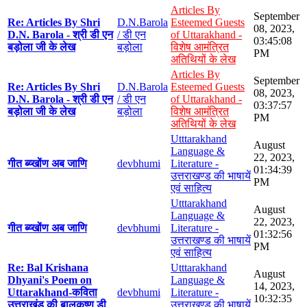
Articles By
September
Re: Articles By Shri
D.N.Barola
Esteemed Guests
08, 2023,
D.N. Barola - श्री डी एन
/ डी एन
of Uttarakhand -
03:45:08
बड़ोला जी के लेख
बड़ोला
विशेष आमंत्रित
PM
अतिथियों के लेख
Articles By
September
Re: Articles By Shri
D.N.Barola
Esteemed Guests
08, 2023,
D.N. Barola - श्री डी एन
/ डी एन
of Uttarakhand -
03:37:57
बड़ोला जी के लेख
बड़ोला
विशेष आमंत्रित
PM
अतिथियों के लेख
Utttarakhand
August
Language &
22, 2023,
गीत ब्य्खोंण अब जाणि
devbhumi
Literature -
01:34:39
उत्तराखण्ड की भाषायें
PM
एवं साहित्य
Utttarakhand
August
Language &
22, 2023,
गीत ब्य्खोंण अब जाणि
devbhumi
Literature -
01:32:56
उत्तराखण्ड की भाषायें
PM
एवं साहित्य
Re: Bal Krishana
Utttarakhand
August
Dhyani's Poem on
Language &
14, 2023,
Uttarakhand-कविता
devbhumi
Literature -
10:32:35
उत्तराखंड की बालकृष्ण डी
उत्तराखण्ड की भाषायें