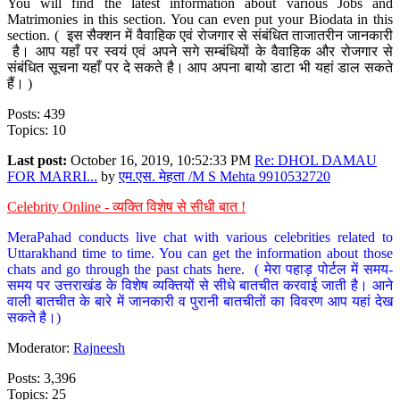
You will find the latest information about various Jobs and
Matrimonies in this section. You can even put your Biodata in this
section. ( इस सैक्शन में वैवाहिक एवं रोजगार से संबंधित ताजातरीन जानकारी
है। आप यहाँ पर स्वयं एवं अपने सगे सम्बंधियों के वैवाहिक और रोजगार से
संबंधित सूचना यहाँ पर दे सकते है। आप अपना बायो डाटा भी यहां डाल सकते
हैं। )
Posts: 439
Topics: 10
Last post:
October 16, 2019, 10:52:33 PM
Re: DHOL DAMAU
FOR MARRI...
by
एम.एस. मेहता /M S Mehta 9910532720
Celebrity Online - व्यक्ति विशेष से सीधी बात !
MeraPahad conducts live chat with various celebrities related to
Uttarakhand time to time. You can get the information about those
chats and go through the past chats here. ( मेरा पहाड़ पोर्टल में समय-
समय पर उत्तराखंड के विशेष व्यक्तियों से सीधे बातचीत करवाई जाती है। आने
वाली बातचीत के बारे में जानकारी व पुरानी बातचीतों का विवरण आप यहां देख
सकते है।)
Moderator:
Rajneesh
Posts: 3,396
Topics: 25