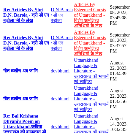
Articles By
September
Re: Articles By Shri
D.N.Barola
Esteemed Guests
08, 2023,
D.N. Barola - श्री डी एन
/ डी एन
of Uttarakhand -
03:45:08
बड़ोला जी के लेख
बड़ोला
विशेष आमंत्रित
PM
अतिथियों के लेख
Articles By
September
Re: Articles By Shri
D.N.Barola
Esteemed Guests
08, 2023,
D.N. Barola - श्री डी एन
/ डी एन
of Uttarakhand -
03:37:57
बड़ोला जी के लेख
बड़ोला
विशेष आमंत्रित
PM
अतिथियों के लेख
Utttarakhand
August
Language &
22, 2023,
गीत ब्य्खोंण अब जाणि
devbhumi
Literature -
01:34:39
उत्तराखण्ड की भाषायें
PM
एवं साहित्य
Utttarakhand
August
Language &
22, 2023,
गीत ब्य्खोंण अब जाणि
devbhumi
Literature -
01:32:56
उत्तराखण्ड की भाषायें
PM
एवं साहित्य
Re: Bal Krishana
Utttarakhand
August
Dhyani's Poem on
Language &
14, 2023,
Uttarakhand-कविता
devbhumi
Literature -
10:32:35
उत्तराखंड की बालकृष्ण डी
उत्तराखण्ड की भाषायें