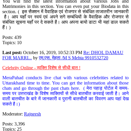
You will find the latest information about various Jobs and
Matrimonies in this section. You can even put your Biodata in this
section. ( इस सैक्शन में वैवाहिक एवं रोजगार से संबंधित ताजातरीन जानकारी
है। आप यहाँ पर स्वयं एवं अपने सगे सम्बंधियों के वैवाहिक और रोजगार से
संबंधित सूचना यहाँ पर दे सकते है। आप अपना बायो डाटा भी यहां डाल सकते
हैं। )
Posts: 439
Topics: 10
Last post:
October 16, 2019, 10:52:33 PM
Re: DHOL DAMAU
FOR MARRI...
by
एम.एस. मेहता /M S Mehta 9910532720
Celebrity Online - व्यक्ति विशेष से सीधी बात !
MeraPahad conducts live chat with various celebrities related to
Uttarakhand time to time. You can get the information about those
chats and go through the past chats here. ( मेरा पहाड़ पोर्टल में समय-
समय पर उत्तराखंड के विशेष व्यक्तियों से सीधे बातचीत करवाई जाती है। आने
वाली बातचीत के बारे में जानकारी व पुरानी बातचीतों का विवरण आप यहां देख
सकते है।)
Moderator:
Rajneesh
Posts: 3,396
Topics: 25