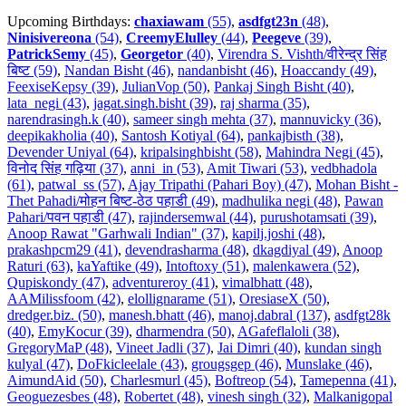
Upcoming Birthdays:
chaxiawam
(55)
,
asdfgt23n
(48)
,
Ninisivereona
(54)
,
CreemyElulley
(44)
,
Peegeve
(39)
,
PatrickSemy
(45)
,
Georgetor
(40)
,
Virendra S. Vishth/वीरेन्द्र सिंह
बिष्ट (59)
,
Nandan Bisht (46)
,
nandanbisht (46)
,
Hoaccandy (49)
,
FeexiseKepsy (39)
,
JulianVop (50)
,
Pankaj Singh Bisht (40)
,
lata_negi (43)
,
jagat.singh.bisht (39)
,
raj sharma (35)
,
narendrasingh.k (40)
,
sameer singh mehta (37)
,
mannuvicky (36)
,
deepikakholia (40)
,
Santosh Kotiyal (64)
,
pankajbisth (38)
,
Devender Uniyal (64)
,
kripalsinghbisht (58)
,
Mahindra Negi (45)
,
विनोद सिंह गढ़िया (37)
,
anni_in (53)
,
Amit Tiwari (53)
,
vedbhadola
(61)
,
patwal_ss (57)
,
Ajay Tripathi (Pahari Boy) (47)
,
Mohan Bisht -
Thet Pahadi/मोहन बिष्ट-ठेठ पहाडी (49)
,
madhulika negi (48)
,
Pawan
Pahari/पवन पहाडी (47)
,
rajindersemwal (44)
,
purushotamsati (39)
,
Anoop Rawat "Garhwali Indian" (37)
,
kapilj.joshi (48)
,
prakashpcm29 (41)
,
devendrasharma (48)
,
dkagdiyal (49)
,
Anoop
Raturi (63)
,
kaYaftike (49)
,
Intoftoxy (51)
,
malenkawera (52)
,
Qupiskondy (47)
,
adventureroy (41)
,
vimalbhatt (48)
,
AAMilissfoom (42)
,
elollignarame (51)
,
OresiaseX (50)
,
dredger.biz. (50)
,
manesh.bhatt (46)
,
manoj.dabral (137)
,
asdfgt28k
(40)
,
EmyKocur (39)
,
dharmendra (50)
,
AGafeflaloli (38)
,
GregoryMaP (48)
,
Vineet Jadli (37)
,
Jai Dimri (40)
,
kundan singh
kulyal (47)
,
DoFkicleelale (43)
,
grougsgep (46)
,
Munslake (46)
,
AimundAid (50)
,
Charlesmurl (45)
,
Boftreop (54)
,
Tamepenna (41)
,
Geoguezesbes (48)
,
Robertet (48)
,
vinesh singh (32)
,
Malkanigopal