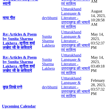
AM
ध्यानी
एवं साहित्य
Utttarakhand
August
Language &
14, 2023,
माया गीत
devbhumi
Literature -
10:28:58
उत्तराखण्ड की भाषायें
AM
एवं साहित्य
Utttarakhand
Re: Articles & Poem
May 14,
Sunita
Language &
by Sunita Sharma
2023,
Sharma
Literature -
Lakhera -सुनीता शर्मा
03:52:37
Lakhera
उत्तराखण्ड की भाषायें
लखेरा जी के कविताये
PM
एवं साहित्य
Utttarakhand
Re: Articles & Poem
May 14,
Sunita
Language &
by Sunita Sharma
2023,
Sharma
Literature -
Lakhera -सुनीता शर्मा
03:49:18
Lakhera
उत्तराखण्ड की भाषायें
लखेरा जी के कविताये
PM
एवं साहित्य
Utttarakhand
February
Language &
28, 2023,
कुछ लिखे पन्ने
devbhumi
Literature -
03:57:32
उत्तराखण्ड की भाषायें
PM
एवं साहित्य
Upcoming Calendar