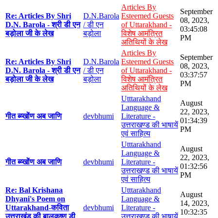
Articles By
September
Re: Articles By Shri
D.N.Barola
Esteemed Guests
08, 2023,
D.N. Barola - श्री डी एन
/ डी एन
of Uttarakhand -
03:45:08
बड़ोला जी के लेख
बड़ोला
विशेष आमंत्रित
PM
अतिथियों के लेख
Articles By
September
Re: Articles By Shri
D.N.Barola
Esteemed Guests
08, 2023,
D.N. Barola - श्री डी एन
/ डी एन
of Uttarakhand -
03:37:57
बड़ोला जी के लेख
बड़ोला
विशेष आमंत्रित
PM
अतिथियों के लेख
Utttarakhand
August
Language &
22, 2023,
गीत ब्य्खोंण अब जाणि
devbhumi
Literature -
01:34:39
उत्तराखण्ड की भाषायें
PM
एवं साहित्य
Utttarakhand
August
Language &
22, 2023,
गीत ब्य्खोंण अब जाणि
devbhumi
Literature -
01:32:56
उत्तराखण्ड की भाषायें
PM
एवं साहित्य
Re: Bal Krishana
Utttarakhand
August
Dhyani's Poem on
Language &
14, 2023,
Uttarakhand-कविता
devbhumi
Literature -
10:32:35
उत्तराखंड की बालकृष्ण डी
उत्तराखण्ड की भाषायें