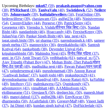
Upcoming Birthdays:
mku67
(59)
,
prakash.guapo@yahoo.com
(38)
,
PNRichard
(39)
,
TaniyaValu
(40)
,
Swistidowk
(52)
,
Neilere
(39)
,
Johnnynady
(39)
,
battulaljewellers
(34)
,
FeraOnline (39)
,
hedeswilferse (39)
,
chaxiawam (55)
,
asdfgt23n (48)
,
Ninisivereona
(54)
,
CreemyElulley (44)
,
Peegeve (39)
,
PatrickSemy (45)
,
Georgetor (40)
,
Virendra S. Vishth/वीरेन्द्र सिंह बिष्ट (59)
,
Nandan
Bisht (46)
,
nandanbisht (46)
,
Hoaccandy (49)
,
FeexiseKepsy (39)
,
JulianVop (50)
,
Pankaj Singh Bisht (40)
,
lata_negi (43)
,
jagat.singh.bisht (39)
,
raj sharma (35)
,
narendrasingh.k (40)
,
sameer
singh mehta (37)
,
mannuvicky (36)
,
deepikakholia (40)
,
Santosh
Kotiyal (64)
,
pankajbisth (38)
,
Devender Uniyal (64)
,
kripalsinghbisht (58)
,
Mahindra Negi (45)
,
विनोद सिंह गढ़िया (37)
,
anni_in (53)
,
Amit Tiwari (53)
,
vedbhadola (61)
,
patwal_ss (57)
,
Ajay Tripathi (Pahari Boy) (47)
,
Mohan Bisht -Thet Pahadi/मोहन
बिष्ट-ठेठ पहाडी (49)
,
madhulika negi (48)
,
Pawan Pahari/पवन पहाडी
(47)
,
rajindersemwal (44)
,
purushotamsati (39)
,
Anoop Rawat
"Garhwali Indian" (37)
,
kapilj.joshi (48)
,
prakashpcm29 (41)
,
devendrasharma (48)
,
dkagdiyal (49)
,
Anoop Raturi (63)
,
kaYaftike
(49)
,
Intoftoxy (51)
,
malenkawera (52)
,
Qupiskondy (47)
,
adventureroy (41)
,
vimalbhatt (48)
,
AAMilissfoom (42)
,
elollignarame (51)
,
OresiaseX (50)
,
dredger.biz. (50)
,
manesh.bhatt
(46)
,
manoj.dabral (137)
,
asdfgt28k (40)
,
EmyKocur (39)
,
dharmendra (50)
,
AGafeflaloli (38)
,
GregoryMaP (48)
,
Vineet Jadli
(37)
,
Jai Dimri (40)
,
kundan singh kulyal (47)
,
DoFkicleelale (43)
,