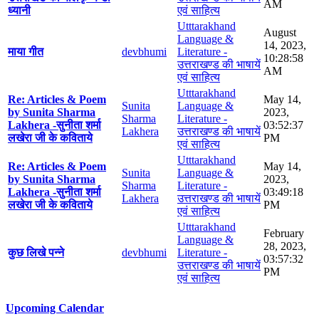
AM
ध्यानी
एवं साहित्य
Utttarakhand
August
Language &
14, 2023,
माया गीत
devbhumi
Literature -
10:28:58
उत्तराखण्ड की भाषायें
AM
एवं साहित्य
Utttarakhand
Re: Articles & Poem
May 14,
Sunita
Language &
by Sunita Sharma
2023,
Sharma
Literature -
Lakhera -सुनीता शर्मा
03:52:37
Lakhera
उत्तराखण्ड की भाषायें
लखेरा जी के कविताये
PM
एवं साहित्य
Utttarakhand
Re: Articles & Poem
May 14,
Sunita
Language &
by Sunita Sharma
2023,
Sharma
Literature -
Lakhera -सुनीता शर्मा
03:49:18
Lakhera
उत्तराखण्ड की भाषायें
लखेरा जी के कविताये
PM
एवं साहित्य
Utttarakhand
February
Language &
28, 2023,
कुछ लिखे पन्ने
devbhumi
Literature -
03:57:32
उत्तराखण्ड की भाषायें
PM
एवं साहित्य
Upcoming Calendar