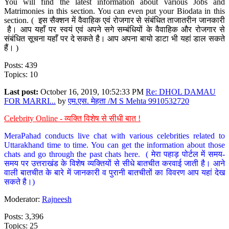
You will find the latest information about various Jobs and
Matrimonies in this section. You can even put your Biodata in this
section. ( इस सैक्शन में वैवाहिक एवं रोजगार से संबंधित ताजातरीन जानकारी
है। आप यहाँ पर स्वयं एवं अपने सगे सम्बंधियों के वैवाहिक और रोजगार से
संबंधित सूचना यहाँ पर दे सकते है। आप अपना बायो डाटा भी यहां डाल सकते
हैं। )
Posts: 439
Topics: 10
Last post:
October 16, 2019, 10:52:33 PM
Re: DHOL DAMAU
FOR MARRI...
by
एम.एस. मेहता /M S Mehta 9910532720
Celebrity Online - व्यक्ति विशेष से सीधी बात !
MeraPahad conducts live chat with various celebrities related to
Uttarakhand time to time. You can get the information about those
chats and go through the past chats here. ( मेरा पहाड़ पोर्टल में समय-
समय पर उत्तराखंड के विशेष व्यक्तियों से सीधे बातचीत करवाई जाती है। आने
वाली बातचीत के बारे में जानकारी व पुरानी बातचीतों का विवरण आप यहां देख
सकते है।)
Moderator:
Rajneesh
Posts: 3,396
Topics: 25