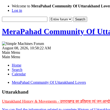
Welcome to
MeraPahad Community Of Uttarakhand Love
Log in
MeraPahad Community Of Utta
August 08, 2026, 10:58:22 AM
Main Menu
Main Menu
Home
Search
Calendar
MeraPahad Community Of Uttarakhand Lovers
Uttarakhand
Uttarakhand History & Movements - उत्तराखण्ड का इतिहास एवं जन आन्द
You can find the information related to complete History of Uttarak