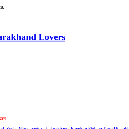
rs
.
rakhand Lovers
ोलन
hand, Social Movements of Uttarakhand, Freedom Fighters from Uttarakh