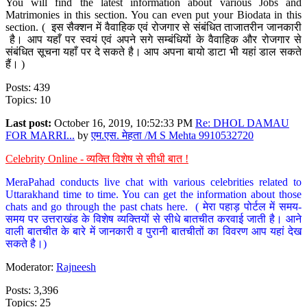
You will find the latest information about various Jobs and
Matrimonies in this section. You can even put your Biodata in this
section. ( इस सैक्शन में वैवाहिक एवं रोजगार से संबंधित ताजातरीन जानकारी
है। आप यहाँ पर स्वयं एवं अपने सगे सम्बंधियों के वैवाहिक और रोजगार से
संबंधित सूचना यहाँ पर दे सकते है। आप अपना बायो डाटा भी यहां डाल सकते
हैं। )
Posts: 439
Topics: 10
Last post:
October 16, 2019, 10:52:33 PM
Re: DHOL DAMAU
FOR MARRI...
by
एम.एस. मेहता /M S Mehta 9910532720
Celebrity Online - व्यक्ति विशेष से सीधी बात !
MeraPahad conducts live chat with various celebrities related to
Uttarakhand time to time. You can get the information about those
chats and go through the past chats here. ( मेरा पहाड़ पोर्टल में समय-
समय पर उत्तराखंड के विशेष व्यक्तियों से सीधे बातचीत करवाई जाती है। आने
वाली बातचीत के बारे में जानकारी व पुरानी बातचीतों का विवरण आप यहां देख
सकते है।)
Moderator:
Rajneesh
Posts: 3,396
Topics: 25