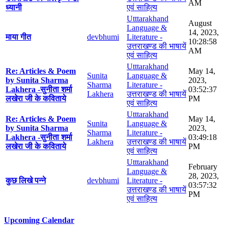
AM
ध्यानी
एवं साहित्य
Utttarakhand
August
Language &
14, 2023,
माया गीत
devbhumi
Literature -
10:28:58
उत्तराखण्ड की भाषायें
AM
एवं साहित्य
Utttarakhand
Re: Articles & Poem
May 14,
Sunita
Language &
by Sunita Sharma
2023,
Sharma
Literature -
Lakhera -सुनीता शर्मा
03:52:37
Lakhera
उत्तराखण्ड की भाषायें
लखेरा जी के कविताये
PM
एवं साहित्य
Utttarakhand
Re: Articles & Poem
May 14,
Sunita
Language &
by Sunita Sharma
2023,
Sharma
Literature -
Lakhera -सुनीता शर्मा
03:49:18
Lakhera
उत्तराखण्ड की भाषायें
लखेरा जी के कविताये
PM
एवं साहित्य
Utttarakhand
February
Language &
28, 2023,
कुछ लिखे पन्ने
devbhumi
Literature -
03:57:32
उत्तराखण्ड की भाषायें
PM
एवं साहित्य
Upcoming Calendar