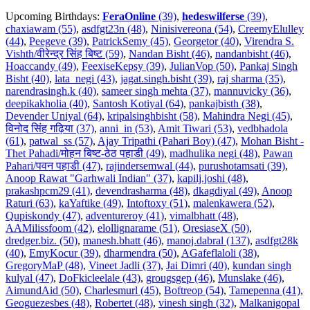
Upcoming Birthdays:
FeraOnline
(39)
,
hedeswilferse
(39)
,
chaxiawam (55)
,
asdfgt23n (48)
,
Ninisivereona (54)
,
CreemyElulley
(44)
,
Peegeve (39)
,
PatrickSemy (45)
,
Georgetor (40)
,
Virendra S.
Vishth/वीरेन्द्र सिंह बिष्ट (59)
,
Nandan Bisht (46)
,
nandanbisht (46)
,
Hoaccandy (49)
,
FeexiseKepsy (39)
,
JulianVop (50)
,
Pankaj Singh
Bisht (40)
,
lata_negi (43)
,
jagat.singh.bisht (39)
,
raj sharma (35)
,
narendrasingh.k (40)
,
sameer singh mehta (37)
,
mannuvicky (36)
,
deepikakholia (40)
,
Santosh Kotiyal (64)
,
pankajbisth (38)
,
Devender Uniyal (64)
,
kripalsinghbisht (58)
,
Mahindra Negi (45)
,
विनोद सिंह गढ़िया (37)
,
anni_in (53)
,
Amit Tiwari (53)
,
vedbhadola
(61)
,
patwal_ss (57)
,
Ajay Tripathi (Pahari Boy) (47)
,
Mohan Bisht -
Thet Pahadi/मोहन बिष्ट-ठेठ पहाडी (49)
,
madhulika negi (48)
,
Pawan
Pahari/पवन पहाडी (47)
,
rajindersemwal (44)
,
purushotamsati (39)
,
Anoop Rawat "Garhwali Indian" (37)
,
kapilj.joshi (48)
,
prakashpcm29 (41)
,
devendrasharma (48)
,
dkagdiyal (49)
,
Anoop
Raturi (63)
,
kaYaftike (49)
,
Intoftoxy (51)
,
malenkawera (52)
,
Qupiskondy (47)
,
adventureroy (41)
,
vimalbhatt (48)
,
AAMilissfoom (42)
,
elollignarame (51)
,
OresiaseX (50)
,
dredger.biz. (50)
,
manesh.bhatt (46)
,
manoj.dabral (137)
,
asdfgt28k
(40)
,
EmyKocur (39)
,
dharmendra (50)
,
AGafeflaloli (38)
,
GregoryMaP (48)
,
Vineet Jadli (37)
,
Jai Dimri (40)
,
kundan singh
kulyal (47)
,
DoFkicleelale (43)
,
grougsgep (46)
,
Munslake (46)
,
AimundAid (50)
,
Charlesmurl (45)
,
Boftreop (54)
,
Tamepenna (41)
,
Geoguezesbes (48)
,
Robertet (48)
,
vinesh singh (32)
,
Malkanigopal