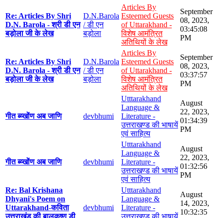
Articles By
September
Re: Articles By Shri
D.N.Barola
Esteemed Guests
08, 2023,
D.N. Barola - श्री डी एन
/ डी एन
of Uttarakhand -
03:45:08
बड़ोला जी के लेख
बड़ोला
विशेष आमंत्रित
PM
अतिथियों के लेख
Articles By
September
Re: Articles By Shri
D.N.Barola
Esteemed Guests
08, 2023,
D.N. Barola - श्री डी एन
/ डी एन
of Uttarakhand -
03:37:57
बड़ोला जी के लेख
बड़ोला
विशेष आमंत्रित
PM
अतिथियों के लेख
Utttarakhand
August
Language &
22, 2023,
गीत ब्य्खोंण अब जाणि
devbhumi
Literature -
01:34:39
उत्तराखण्ड की भाषायें
PM
एवं साहित्य
Utttarakhand
August
Language &
22, 2023,
गीत ब्य्खोंण अब जाणि
devbhumi
Literature -
01:32:56
उत्तराखण्ड की भाषायें
PM
एवं साहित्य
Re: Bal Krishana
Utttarakhand
August
Dhyani's Poem on
Language &
14, 2023,
Uttarakhand-कविता
devbhumi
Literature -
10:32:35
उत्तराखंड की बालकृष्ण डी
उत्तराखण्ड की भाषायें