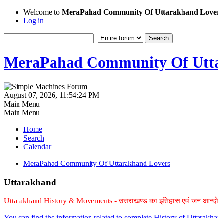
Welcome to
MeraPahad Community Of Uttarakhand Love
Log in
MeraPahad Community Of Utta
August 07, 2026, 11:54:24 PM
Main Menu
Main Menu
Home
Search
Calendar
MeraPahad Community Of Uttarakhand Lovers
Uttarakhand
Uttarakhand History & Movements - उत्तराखण्ड का इतिहास एवं जन आन्द
You can find the information related to complete History of Uttarak