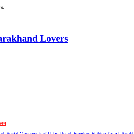
rs
.
rakhand Lovers
ोलन
hand, Social Movements of Uttarakhand, Freedom Fighters from Uttarakh