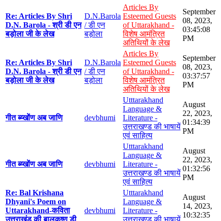
Articles By
September
Re: Articles By Shri
D.N.Barola
Esteemed Guests
08, 2023,
D.N. Barola - श्री डी एन
/ डी एन
of Uttarakhand -
03:45:08
बड़ोला जी के लेख
बड़ोला
विशेष आमंत्रित
PM
अतिथियों के लेख
Articles By
September
Re: Articles By Shri
D.N.Barola
Esteemed Guests
08, 2023,
D.N. Barola - श्री डी एन
/ डी एन
of Uttarakhand -
03:37:57
बड़ोला जी के लेख
बड़ोला
विशेष आमंत्रित
PM
अतिथियों के लेख
Utttarakhand
August
Language &
22, 2023,
गीत ब्य्खोंण अब जाणि
devbhumi
Literature -
01:34:39
उत्तराखण्ड की भाषायें
PM
एवं साहित्य
Utttarakhand
August
Language &
22, 2023,
गीत ब्य्खोंण अब जाणि
devbhumi
Literature -
01:32:56
उत्तराखण्ड की भाषायें
PM
एवं साहित्य
Re: Bal Krishana
Utttarakhand
August
Dhyani's Poem on
Language &
14, 2023,
Uttarakhand-कविता
devbhumi
Literature -
10:32:35
उत्तराखंड की बालकृष्ण डी
उत्तराखण्ड की भाषायें