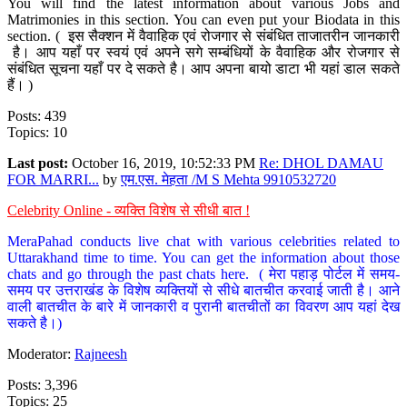
You will find the latest information about various Jobs and
Matrimonies in this section. You can even put your Biodata in this
section. ( इस सैक्शन में वैवाहिक एवं रोजगार से संबंधित ताजातरीन जानकारी
है। आप यहाँ पर स्वयं एवं अपने सगे सम्बंधियों के वैवाहिक और रोजगार से
संबंधित सूचना यहाँ पर दे सकते है। आप अपना बायो डाटा भी यहां डाल सकते
हैं। )
Posts: 439
Topics: 10
Last post:
October 16, 2019, 10:52:33 PM
Re: DHOL DAMAU
FOR MARRI...
by
एम.एस. मेहता /M S Mehta 9910532720
Celebrity Online - व्यक्ति विशेष से सीधी बात !
MeraPahad conducts live chat with various celebrities related to
Uttarakhand time to time. You can get the information about those
chats and go through the past chats here. ( मेरा पहाड़ पोर्टल में समय-
समय पर उत्तराखंड के विशेष व्यक्तियों से सीधे बातचीत करवाई जाती है। आने
वाली बातचीत के बारे में जानकारी व पुरानी बातचीतों का विवरण आप यहां देख
सकते है।)
Moderator:
Rajneesh
Posts: 3,396
Topics: 25