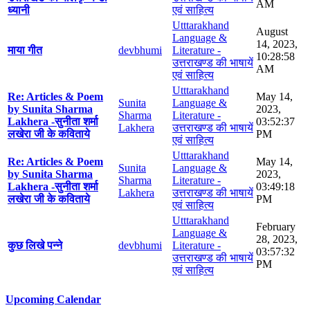
AM
ध्यानी
एवं साहित्य
Utttarakhand
August
Language &
14, 2023,
माया गीत
devbhumi
Literature -
10:28:58
उत्तराखण्ड की भाषायें
AM
एवं साहित्य
Utttarakhand
Re: Articles & Poem
May 14,
Sunita
Language &
by Sunita Sharma
2023,
Sharma
Literature -
Lakhera -सुनीता शर्मा
03:52:37
Lakhera
उत्तराखण्ड की भाषायें
लखेरा जी के कविताये
PM
एवं साहित्य
Utttarakhand
Re: Articles & Poem
May 14,
Sunita
Language &
by Sunita Sharma
2023,
Sharma
Literature -
Lakhera -सुनीता शर्मा
03:49:18
Lakhera
उत्तराखण्ड की भाषायें
लखेरा जी के कविताये
PM
एवं साहित्य
Utttarakhand
February
Language &
28, 2023,
कुछ लिखे पन्ने
devbhumi
Literature -
03:57:32
उत्तराखण्ड की भाषायें
PM
एवं साहित्य
Upcoming Calendar