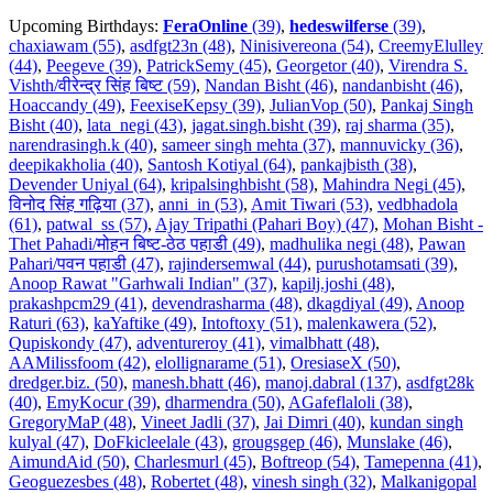
Upcoming Birthdays:
FeraOnline
(39)
,
hedeswilferse
(39)
,
chaxiawam (55)
,
asdfgt23n (48)
,
Ninisivereona (54)
,
CreemyElulley
(44)
,
Peegeve (39)
,
PatrickSemy (45)
,
Georgetor (40)
,
Virendra S.
Vishth/वीरेन्द्र सिंह बिष्ट (59)
,
Nandan Bisht (46)
,
nandanbisht (46)
,
Hoaccandy (49)
,
FeexiseKepsy (39)
,
JulianVop (50)
,
Pankaj Singh
Bisht (40)
,
lata_negi (43)
,
jagat.singh.bisht (39)
,
raj sharma (35)
,
narendrasingh.k (40)
,
sameer singh mehta (37)
,
mannuvicky (36)
,
deepikakholia (40)
,
Santosh Kotiyal (64)
,
pankajbisth (38)
,
Devender Uniyal (64)
,
kripalsinghbisht (58)
,
Mahindra Negi (45)
,
विनोद सिंह गढ़िया (37)
,
anni_in (53)
,
Amit Tiwari (53)
,
vedbhadola
(61)
,
patwal_ss (57)
,
Ajay Tripathi (Pahari Boy) (47)
,
Mohan Bisht -
Thet Pahadi/मोहन बिष्ट-ठेठ पहाडी (49)
,
madhulika negi (48)
,
Pawan
Pahari/पवन पहाडी (47)
,
rajindersemwal (44)
,
purushotamsati (39)
,
Anoop Rawat "Garhwali Indian" (37)
,
kapilj.joshi (48)
,
prakashpcm29 (41)
,
devendrasharma (48)
,
dkagdiyal (49)
,
Anoop
Raturi (63)
,
kaYaftike (49)
,
Intoftoxy (51)
,
malenkawera (52)
,
Qupiskondy (47)
,
adventureroy (41)
,
vimalbhatt (48)
,
AAMilissfoom (42)
,
elollignarame (51)
,
OresiaseX (50)
,
dredger.biz. (50)
,
manesh.bhatt (46)
,
manoj.dabral (137)
,
asdfgt28k
(40)
,
EmyKocur (39)
,
dharmendra (50)
,
AGafeflaloli (38)
,
GregoryMaP (48)
,
Vineet Jadli (37)
,
Jai Dimri (40)
,
kundan singh
kulyal (47)
,
DoFkicleelale (43)
,
grougsgep (46)
,
Munslake (46)
,
AimundAid (50)
,
Charlesmurl (45)
,
Boftreop (54)
,
Tamepenna (41)
,
Geoguezesbes (48)
,
Robertet (48)
,
vinesh singh (32)
,
Malkanigopal