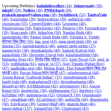
Upcoming Birthdays:
battulaljewellers
(34)
,
Johnnynady
(39)
,
mku67
(59)
,
Neilere
(39)
,
PNRichard
(39)
,
prakash.guapo@yahoo.com
(38)
,
Swistidowk
(52)
,
TaniyaValu
(40)
,
FeraOnline (39)
,
hedeswilferse (39)
,
asdfgt23n (48)
,
chaxiawam (55)
,
CreemyElulley (44)
,
Georgetor (40)
,
Ninisivereona (54)
,
PatrickSemy (45)
,
Peegeve (39)
,
FeexiseKepsy
(39)
,
Hoaccandy (49)
,
JulianVop (50)
,
Nandan Bisht (46)
,
nandanbisht (46)
,
Pankaj Singh Bisht (40)
,
Virendra S. Vishth/
वीरेन्द्र सिंह बिष्ट (59)
,
lata_negi (43)
,
jagat.singh.bisht (39)
,
raj
sharma (35)
,
narendrasingh.k (40)
,
sameer singh mehta (37)
,
mannuvicky (36)
,
deepikakholia (40)
,
Santosh Kotiyal (64)
,
pankajbisth (38)
,
Devender Uniyal (64)
,
kripalsinghbisht (58)
,
Mahindra Negi (45)
,
विनोद सिंह गढ़िया (37)
,
Amit Tiwari (53)
,
anni_in
(53)
,
vedbhadola (61)
,
patwal_ss (57)
,
Ajay Tripathi (Pahari Boy)
(47)
,
madhulika negi (48)
,
Mohan Bisht -Thet Pahadi/मोहन बिष्ट-ठेठ
पहाडी (49)
,
Pawan Pahari/पवन पहाडी (47)
,
rajindersemwal (44)
,
Anoop Rawat "Garhwali Indian" (37)
,
purushotamsati (39)
,
kapilj.joshi (48)
,
prakashpcm29 (41)
,
devendrasharma (48)
,
dkagdiyal (49)
,
AAMilissfoom (42)
,
adventureroy (41)
,
Anoop
Raturi (63)
,
dredger.biz. (50)
,
elollignarame (51)
,
Intoftoxy (51)
,
kaYaftike (49)
,
malenkawera (52)
,
OresiaseX (50)
,
Qupiskondy
(47)
,
vimalbhatt (48)
,
AGafeflaloli (38)
,
asdfgt28k (40)
,
dharmendra
(50)
,
EmyKocur (39)
,
GregoryMaP (48)
,
manesh.bhatt (46)
,
manoj.dabral (137)
,
AimundAid (50)
,
Charlesmurl (45)
,