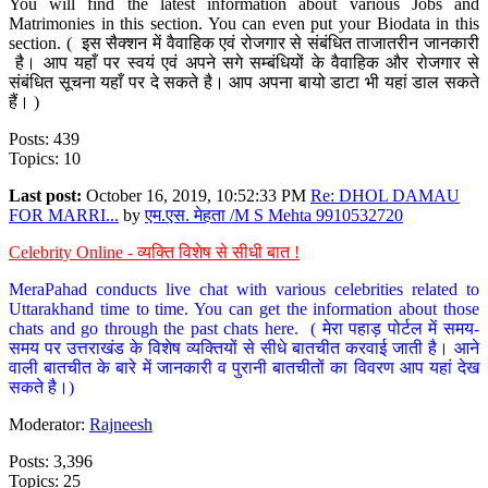
You will find the latest information about various Jobs and
Matrimonies in this section. You can even put your Biodata in this
section. ( इस सैक्शन में वैवाहिक एवं रोजगार से संबंधित ताजातरीन जानकारी
है। आप यहाँ पर स्वयं एवं अपने सगे सम्बंधियों के वैवाहिक और रोजगार से
संबंधित सूचना यहाँ पर दे सकते है। आप अपना बायो डाटा भी यहां डाल सकते
हैं। )
Posts: 439
Topics: 10
Last post:
October 16, 2019, 10:52:33 PM
Re: DHOL DAMAU
FOR MARRI...
by
एम.एस. मेहता /M S Mehta 9910532720
Celebrity Online - व्यक्ति विशेष से सीधी बात !
MeraPahad conducts live chat with various celebrities related to
Uttarakhand time to time. You can get the information about those
chats and go through the past chats here. ( मेरा पहाड़ पोर्टल में समय-
समय पर उत्तराखंड के विशेष व्यक्तियों से सीधे बातचीत करवाई जाती है। आने
वाली बातचीत के बारे में जानकारी व पुरानी बातचीतों का विवरण आप यहां देख
सकते है।)
Moderator:
Rajneesh
Posts: 3,396
Topics: 25