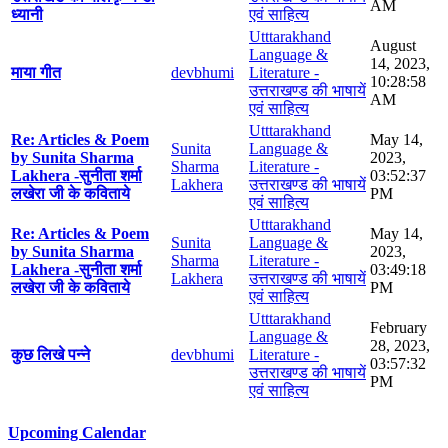
AM
ध्यानी
एवं साहित्य
Utttarakhand
August
Language &
14, 2023,
माया गीत
devbhumi
Literature -
10:28:58
उत्तराखण्ड की भाषायें
AM
एवं साहित्य
Utttarakhand
Re: Articles & Poem
May 14,
Sunita
Language &
by Sunita Sharma
2023,
Sharma
Literature -
Lakhera -सुनीता शर्मा
03:52:37
Lakhera
उत्तराखण्ड की भाषायें
लखेरा जी के कविताये
PM
एवं साहित्य
Utttarakhand
Re: Articles & Poem
May 14,
Sunita
Language &
by Sunita Sharma
2023,
Sharma
Literature -
Lakhera -सुनीता शर्मा
03:49:18
Lakhera
उत्तराखण्ड की भाषायें
लखेरा जी के कविताये
PM
एवं साहित्य
Utttarakhand
February
Language &
28, 2023,
कुछ लिखे पन्ने
devbhumi
Literature -
03:57:32
उत्तराखण्ड की भाषायें
PM
एवं साहित्य
Upcoming Calendar