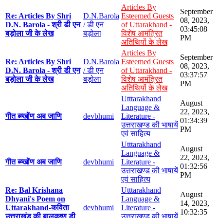
Articles By
September
Re: Articles By Shri
D.N.Barola
Esteemed Guests
08, 2023,
D.N. Barola - श्री डी एन
/ डी एन
of Uttarakhand -
03:45:08
बड़ोला जी के लेख
बड़ोला
विशेष आमंत्रित
PM
अतिथियों के लेख
Articles By
September
Re: Articles By Shri
D.N.Barola
Esteemed Guests
08, 2023,
D.N. Barola - श्री डी एन
/ डी एन
of Uttarakhand -
03:37:57
बड़ोला जी के लेख
बड़ोला
विशेष आमंत्रित
PM
अतिथियों के लेख
Utttarakhand
August
Language &
22, 2023,
गीत ब्य्खोंण अब जाणि
devbhumi
Literature -
01:34:39
उत्तराखण्ड की भाषायें
PM
एवं साहित्य
Utttarakhand
August
Language &
22, 2023,
गीत ब्य्खोंण अब जाणि
devbhumi
Literature -
01:32:56
उत्तराखण्ड की भाषायें
PM
एवं साहित्य
Re: Bal Krishana
Utttarakhand
August
Dhyani's Poem on
Language &
14, 2023,
Uttarakhand-कविता
devbhumi
Literature -
10:32:35
उत्तराखंड की बालकृष्ण डी
उत्तराखण्ड की भाषायें