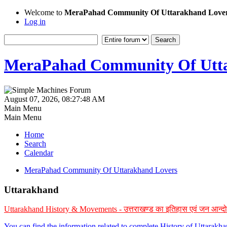
Welcome to
MeraPahad Community Of Uttarakhand Love
Log in
MeraPahad Community Of Utta
August 07, 2026, 08:27:48 AM
Main Menu
Main Menu
Home
Search
Calendar
MeraPahad Community Of Uttarakhand Lovers
Uttarakhand
Uttarakhand History & Movements - उत्तराखण्ड का इतिहास एवं जन आन्द
You can find the information related to complete History of Uttarak