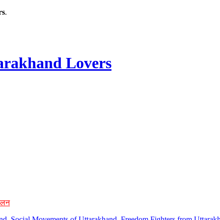
rs
.
rakhand Lovers
ोलन
hand, Social Movements of Uttarakhand, Freedom Fighters from Uttarakh