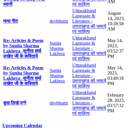
AM
ध्यानी
एवं साहित्य
Utttarakhand
August
Language &
14, 2023,
माया गीत
devbhumi
Literature -
10:28:58
उत्तराखण्ड की भाषायें
AM
एवं साहित्य
Utttarakhand
Re: Articles & Poem
May 14,
Sunita
Language &
by Sunita Sharma
2023,
Sharma
Literature -
Lakhera -सुनीता शर्मा
03:52:37
Lakhera
उत्तराखण्ड की भाषायें
लखेरा जी के कविताये
PM
एवं साहित्य
Utttarakhand
Re: Articles & Poem
May 14,
Sunita
Language &
by Sunita Sharma
2023,
Sharma
Literature -
Lakhera -सुनीता शर्मा
03:49:18
Lakhera
उत्तराखण्ड की भाषायें
लखेरा जी के कविताये
PM
एवं साहित्य
Utttarakhand
February
Language &
28, 2023,
कुछ लिखे पन्ने
devbhumi
Literature -
03:57:32
उत्तराखण्ड की भाषायें
PM
एवं साहित्य
Upcoming Calendar