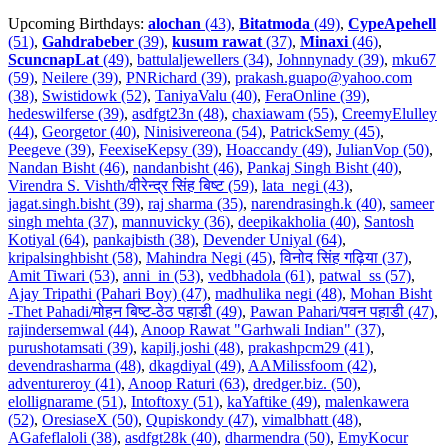
Upcoming Birthdays:
alochan
(43)
,
Bitatmoda
(49)
,
CypeApehell
(51)
,
Gahdrabeber
(39)
,
kusum rawat
(37)
,
Minaxi
(46)
,
ScuncnapLat
(49)
,
battulaljewellers (34)
,
Johnnynady (39)
,
mku67
(59)
,
Neilere (39)
,
PNRichard (39)
,
prakash.guapo@yahoo.com
(38)
,
Swistidowk (52)
,
TaniyaValu (40)
,
FeraOnline (39)
,
hedeswilferse (39)
,
asdfgt23n (48)
,
chaxiawam (55)
,
CreemyElulley
(44)
,
Georgetor (40)
,
Ninisivereona (54)
,
PatrickSemy (45)
,
Peegeve (39)
,
FeexiseKepsy (39)
,
Hoaccandy (49)
,
JulianVop (50)
,
Nandan Bisht (46)
,
nandanbisht (46)
,
Pankaj Singh Bisht (40)
,
Virendra S. Vishth/वीरेन्द्र सिंह बिष्ट (59)
,
lata_negi (43)
,
jagat.singh.bisht (39)
,
raj sharma (35)
,
narendrasingh.k (40)
,
sameer
singh mehta (37)
,
mannuvicky (36)
,
deepikakholia (40)
,
Santosh
Kotiyal (64)
,
pankajbisth (38)
,
Devender Uniyal (64)
,
kripalsinghbisht (58)
,
Mahindra Negi (45)
,
विनोद सिंह गढ़िया (37)
,
Amit Tiwari (53)
,
anni_in (53)
,
vedbhadola (61)
,
patwal_ss (57)
,
Ajay Tripathi (Pahari Boy) (47)
,
madhulika negi (48)
,
Mohan Bisht
-Thet Pahadi/मोहन बिष्ट-ठेठ पहाडी (49)
,
Pawan Pahari/पवन पहाडी (47)
,
rajindersemwal (44)
,
Anoop Rawat "Garhwali Indian" (37)
,
purushotamsati (39)
,
kapilj.joshi (48)
,
prakashpcm29 (41)
,
devendrasharma (48)
,
dkagdiyal (49)
,
AAMilissfoom (42)
,
adventureroy (41)
,
Anoop Raturi (63)
,
dredger.biz. (50)
,
elollignarame (51)
,
Intoftoxy (51)
,
kaYaftike (49)
,
malenkawera
(52)
,
OresiaseX (50)
,
Qupiskondy (47)
,
vimalbhatt (48)
,
AGafeflaloli (38)
,
asdfgt28k (40)
,
dharmendra (50)
,
EmyKocur