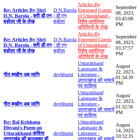
Articles By
September
Re: Articles By Shri
D.N.Barola
Esteemed Guests
08, 2023,
D.N. Barola - श्री डी एन
/ डी एन
of Uttarakhand -
03:45:08
बड़ोला जी के लेख
बड़ोला
विशेष आमंत्रित
PM
अतिथियों के लेख
Articles By
September
Re: Articles By Shri
D.N.Barola
Esteemed Guests
08, 2023,
D.N. Barola - श्री डी एन
/ डी एन
of Uttarakhand -
03:37:57
बड़ोला जी के लेख
बड़ोला
विशेष आमंत्रित
PM
अतिथियों के लेख
Utttarakhand
August
Language &
22, 2023,
गीत ब्य्खोंण अब जाणि
devbhumi
Literature -
01:34:39
उत्तराखण्ड की भाषायें
PM
एवं साहित्य
Utttarakhand
August
Language &
22, 2023,
गीत ब्य्खोंण अब जाणि
devbhumi
Literature -
01:32:56
उत्तराखण्ड की भाषायें
PM
एवं साहित्य
Re: Bal Krishana
Utttarakhand
August
Dhyani's Poem on
Language &
14, 2023,
Uttarakhand-कविता
devbhumi
Literature -
10:32:35
उत्तराखंड की बालकृष्ण डी
उत्तराखण्ड की भाषायें