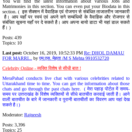
You will find the latest information about various Jobs and
Matrimonies in this section. You can even put your Biodata in this
section. ( इस सैक्शन में वैवाहिक एवं रोजगार से संबंधित ताजातरीन जानकारी
है। आप यहाँ पर स्वयं एवं अपने सगे सम्बंधियों के वैवाहिक और रोजगार से
संबंधित सूचना यहाँ पर दे सकते है। आप अपना बायो डाटा भी यहां डाल सकते
हैं। )
Posts: 439
Topics: 10
Last post:
October 16, 2019, 10:52:33 PM
Re: DHOL DAMAU
FOR MARRI...
by
एम.एस. मेहता /M S Mehta 9910532720
Celebrity Online - व्यक्ति विशेष से सीधी बात !
MeraPahad conducts live chat with various celebrities related to
Uttarakhand time to time. You can get the information about those
chats and go through the past chats here. ( मेरा पहाड़ पोर्टल में समय-
समय पर उत्तराखंड के विशेष व्यक्तियों से सीधे बातचीत करवाई जाती है। आने
वाली बातचीत के बारे में जानकारी व पुरानी बातचीतों का विवरण आप यहां देख
सकते है।)
Moderator:
Rajneesh
Posts: 3,396
Topics: 25