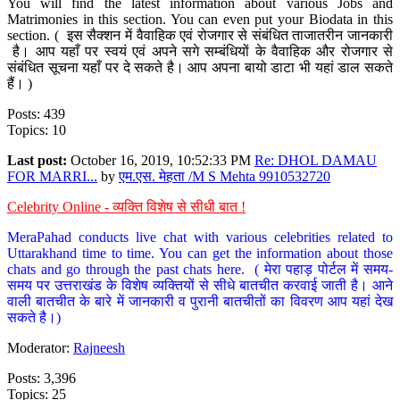
You will find the latest information about various Jobs and
Matrimonies in this section. You can even put your Biodata in this
section. ( इस सैक्शन में वैवाहिक एवं रोजगार से संबंधित ताजातरीन जानकारी
है। आप यहाँ पर स्वयं एवं अपने सगे सम्बंधियों के वैवाहिक और रोजगार से
संबंधित सूचना यहाँ पर दे सकते है। आप अपना बायो डाटा भी यहां डाल सकते
हैं। )
Posts: 439
Topics: 10
Last post:
October 16, 2019, 10:52:33 PM
Re: DHOL DAMAU
FOR MARRI...
by
एम.एस. मेहता /M S Mehta 9910532720
Celebrity Online - व्यक्ति विशेष से सीधी बात !
MeraPahad conducts live chat with various celebrities related to
Uttarakhand time to time. You can get the information about those
chats and go through the past chats here. ( मेरा पहाड़ पोर्टल में समय-
समय पर उत्तराखंड के विशेष व्यक्तियों से सीधे बातचीत करवाई जाती है। आने
वाली बातचीत के बारे में जानकारी व पुरानी बातचीतों का विवरण आप यहां देख
सकते है।)
Moderator:
Rajneesh
Posts: 3,396
Topics: 25