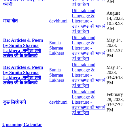
AM
ध्यानी
एवं साहित्य
Utttarakhand
August
Language &
14, 2023,
माया गीत
devbhumi
Literature -
10:28:58
उत्तराखण्ड की भाषायें
AM
एवं साहित्य
Utttarakhand
Re: Articles & Poem
May 14,
Sunita
Language &
by Sunita Sharma
2023,
Sharma
Literature -
Lakhera -सुनीता शर्मा
03:52:37
Lakhera
उत्तराखण्ड की भाषायें
लखेरा जी के कविताये
PM
एवं साहित्य
Utttarakhand
Re: Articles & Poem
May 14,
Sunita
Language &
by Sunita Sharma
2023,
Sharma
Literature -
Lakhera -सुनीता शर्मा
03:49:18
Lakhera
उत्तराखण्ड की भाषायें
लखेरा जी के कविताये
PM
एवं साहित्य
Utttarakhand
February
Language &
28, 2023,
कुछ लिखे पन्ने
devbhumi
Literature -
03:57:32
उत्तराखण्ड की भाषायें
PM
एवं साहित्य
Upcoming Calendar