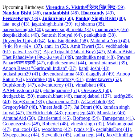
Upcoming Birthdays:
Virendra S. Vishth/वीरेन्द्र सिंह बिष्ट
(59)
,
Nandan Bisht
(46)
,
nandanbisht
(46)
,
Hoaccandy
(49)
,
FeexiseKepsy
(39)
,
JulianVop
(50)
,
Pankaj Singh Bisht
(40)
,
lata_negi (43)
,
jagat.singh.bisht (39)
,
raj sharma (35)
,
narendrasingh.k (40)
,
sameer singh mehta (37)
,
mannuvicky (36)
,
deepikakholia (40)
,
Santosh Kotiyal (64)
,
pankajbisth (38)
,
Devender Uniyal (64)
,
kripalsinghbisht (58)
,
Mahindra Negi (45)
,
विनोद सिंह गढ़िया (37)
,
anni_in (53)
,
Amit Tiwari (53)
,
vedbhadola
(61)
,
patwal_ss (57)
,
Ajay Tripathi (Pahari Boy) (47)
,
Mohan Bisht -
Thet Pahadi/मोहन बिष्ट-ठेठ पहाडी (49)
,
madhulika negi (48)
,
Pawan
Pahari/पवन पहाडी (47)
,
rajindersemwal (44)
,
purushotamsati (39)
,
Anoop Rawat "Garhwali Indian" (37)
,
kapilj.joshi (48)
,
prakashpcm29 (41)
,
devendrasharma (48)
,
dkagdiyal (49)
,
Anoop
Raturi (63)
,
kaYaftike (49)
,
Intoftoxy (51)
,
malenkawera (52)
,
Qupiskondy (47)
,
adventureroy (41)
,
vimalbhatt (48)
,
AAMilissfoom (42)
,
elollignarame (51)
,
OresiaseX (50)
,
dredger.biz. (50)
,
manesh.bhatt (46)
,
manoj.dabral (137)
,
asdfgt28k
(40)
,
EmyKocur (39)
,
dharmendra (50)
,
AGafeflaloli (38)
,
GregoryMaP (48)
,
Vineet Jadli (37)
,
Jai Dimri (40)
,
kundan singh
kulyal (47)
,
DoFkicleelale (43)
,
grougsgep (46)
,
Munslake (46)
,
AimundAid (50)
,
Charlesmurl (45)
,
Boftreop (54)
,
Tamepenna (41)
,
Geoguezesbes (48)
,
Robertet (48)
,
vinesh singh (32)
,
Malkanigopal
(47)
,
mu_cool (42)
,
woodhzno (42)
,
tyqds (48)
,
oscighitsDrot (41)
,
Mypepeabeag (44)
,
Stevenlich (45)
,
sudha negi (44)
,
JaxyHimiHap