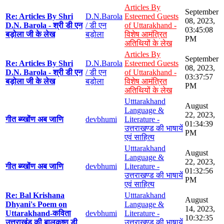
Articles By
September
Re: Articles By Shri
D.N.Barola
Esteemed Guests
08, 2023,
D.N. Barola - श्री डी एन
/ डी एन
of Uttarakhand -
03:45:08
बड़ोला जी के लेख
बड़ोला
विशेष आमंत्रित
PM
अतिथियों के लेख
Articles By
September
Re: Articles By Shri
D.N.Barola
Esteemed Guests
08, 2023,
D.N. Barola - श्री डी एन
/ डी एन
of Uttarakhand -
03:37:57
बड़ोला जी के लेख
बड़ोला
विशेष आमंत्रित
PM
अतिथियों के लेख
Utttarakhand
August
Language &
22, 2023,
गीत ब्य्खोंण अब जाणि
devbhumi
Literature -
01:34:39
उत्तराखण्ड की भाषायें
PM
एवं साहित्य
Utttarakhand
August
Language &
22, 2023,
गीत ब्य्खोंण अब जाणि
devbhumi
Literature -
01:32:56
उत्तराखण्ड की भाषायें
PM
एवं साहित्य
Re: Bal Krishana
Utttarakhand
August
Dhyani's Poem on
Language &
14, 2023,
Uttarakhand-कविता
devbhumi
Literature -
10:32:35
उत्तराखंड की बालकृष्ण डी
उत्तराखण्ड की भाषायें