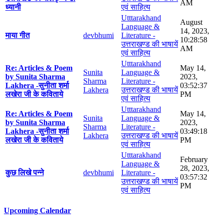
AM
ध्यानी
एवं साहित्य
Utttarakhand
August
Language &
14, 2023,
माया गीत
devbhumi
Literature -
10:28:58
उत्तराखण्ड की भाषायें
AM
एवं साहित्य
Utttarakhand
Re: Articles & Poem
May 14,
Sunita
Language &
by Sunita Sharma
2023,
Sharma
Literature -
Lakhera -सुनीता शर्मा
03:52:37
Lakhera
उत्तराखण्ड की भाषायें
लखेरा जी के कविताये
PM
एवं साहित्य
Utttarakhand
Re: Articles & Poem
May 14,
Sunita
Language &
by Sunita Sharma
2023,
Sharma
Literature -
Lakhera -सुनीता शर्मा
03:49:18
Lakhera
उत्तराखण्ड की भाषायें
लखेरा जी के कविताये
PM
एवं साहित्य
Utttarakhand
February
Language &
28, 2023,
कुछ लिखे पन्ने
devbhumi
Literature -
03:57:32
उत्तराखण्ड की भाषायें
PM
एवं साहित्य
Upcoming Calendar