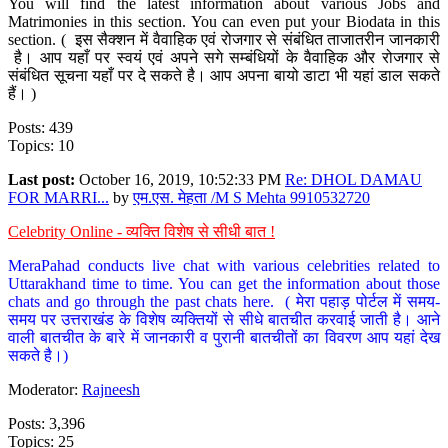
You will find the latest information about various Jobs and
Matrimonies in this section. You can even put your Biodata in this
section. ( इस सैक्शन में वैवाहिक एवं रोजगार से संबंधित ताजातरीन जानकारी
है। आप यहाँ पर स्वयं एवं अपने सगे सम्बंधियों के वैवाहिक और रोजगार से
संबंधित सूचना यहाँ पर दे सकते है। आप अपना बायो डाटा भी यहां डाल सकते
हैं। )
Posts: 439
Topics: 10
Last post:
October 16, 2019, 10:52:33 PM
Re: DHOL DAMAU
FOR MARRI...
by
एम.एस. मेहता /M S Mehta 9910532720
Celebrity Online - व्यक्ति विशेष से सीधी बात !
MeraPahad conducts live chat with various celebrities related to
Uttarakhand time to time. You can get the information about those
chats and go through the past chats here. ( मेरा पहाड़ पोर्टल में समय-
समय पर उत्तराखंड के विशेष व्यक्तियों से सीधे बातचीत करवाई जाती है। आने
वाली बातचीत के बारे में जानकारी व पुरानी बातचीतों का विवरण आप यहां देख
सकते है।)
Moderator:
Rajneesh
Posts: 3,396
Topics: 25