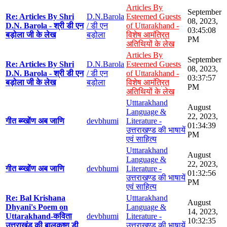
Articles By
September
Re: Articles By Shri
D.N.Barola
Esteemed Guests
08, 2023,
D.N. Barola - श्री डी एन
/ डी एन
of Uttarakhand -
03:45:08
बड़ोला जी के लेख
बड़ोला
विशेष आमंत्रित
PM
अतिथियों के लेख
Articles By
September
Re: Articles By Shri
D.N.Barola
Esteemed Guests
08, 2023,
D.N. Barola - श्री डी एन
/ डी एन
of Uttarakhand -
03:37:57
बड़ोला जी के लेख
बड़ोला
विशेष आमंत्रित
PM
अतिथियों के लेख
Utttarakhand
August
Language &
22, 2023,
गीत ब्य्खोंण अब जाणि
devbhumi
Literature -
01:34:39
उत्तराखण्ड की भाषायें
PM
एवं साहित्य
Utttarakhand
August
Language &
22, 2023,
गीत ब्य्खोंण अब जाणि
devbhumi
Literature -
01:32:56
उत्तराखण्ड की भाषायें
PM
एवं साहित्य
Re: Bal Krishana
Utttarakhand
August
Dhyani's Poem on
Language &
14, 2023,
Uttarakhand-कविता
devbhumi
Literature -
10:32:35
उत्तराखंड की बालकृष्ण डी
उत्तराखण्ड की भाषायें