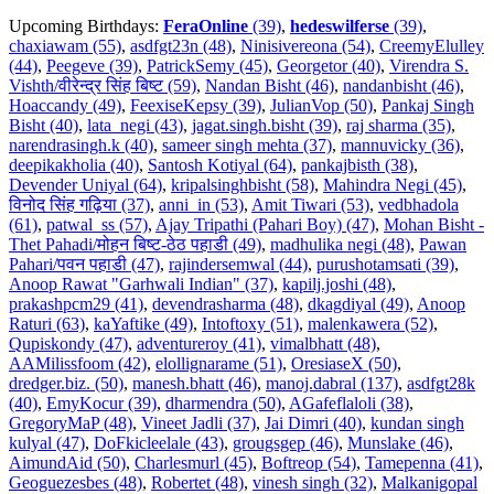
Upcoming Birthdays:
FeraOnline
(39)
,
hedeswilferse
(39)
,
chaxiawam (55)
,
asdfgt23n (48)
,
Ninisivereona (54)
,
CreemyElulley
(44)
,
Peegeve (39)
,
PatrickSemy (45)
,
Georgetor (40)
,
Virendra S.
Vishth/वीरेन्द्र सिंह बिष्ट (59)
,
Nandan Bisht (46)
,
nandanbisht (46)
,
Hoaccandy (49)
,
FeexiseKepsy (39)
,
JulianVop (50)
,
Pankaj Singh
Bisht (40)
,
lata_negi (43)
,
jagat.singh.bisht (39)
,
raj sharma (35)
,
narendrasingh.k (40)
,
sameer singh mehta (37)
,
mannuvicky (36)
,
deepikakholia (40)
,
Santosh Kotiyal (64)
,
pankajbisth (38)
,
Devender Uniyal (64)
,
kripalsinghbisht (58)
,
Mahindra Negi (45)
,
विनोद सिंह गढ़िया (37)
,
anni_in (53)
,
Amit Tiwari (53)
,
vedbhadola
(61)
,
patwal_ss (57)
,
Ajay Tripathi (Pahari Boy) (47)
,
Mohan Bisht -
Thet Pahadi/मोहन बिष्ट-ठेठ पहाडी (49)
,
madhulika negi (48)
,
Pawan
Pahari/पवन पहाडी (47)
,
rajindersemwal (44)
,
purushotamsati (39)
,
Anoop Rawat "Garhwali Indian" (37)
,
kapilj.joshi (48)
,
prakashpcm29 (41)
,
devendrasharma (48)
,
dkagdiyal (49)
,
Anoop
Raturi (63)
,
kaYaftike (49)
,
Intoftoxy (51)
,
malenkawera (52)
,
Qupiskondy (47)
,
adventureroy (41)
,
vimalbhatt (48)
,
AAMilissfoom (42)
,
elollignarame (51)
,
OresiaseX (50)
,
dredger.biz. (50)
,
manesh.bhatt (46)
,
manoj.dabral (137)
,
asdfgt28k
(40)
,
EmyKocur (39)
,
dharmendra (50)
,
AGafeflaloli (38)
,
GregoryMaP (48)
,
Vineet Jadli (37)
,
Jai Dimri (40)
,
kundan singh
kulyal (47)
,
DoFkicleelale (43)
,
grougsgep (46)
,
Munslake (46)
,
AimundAid (50)
,
Charlesmurl (45)
,
Boftreop (54)
,
Tamepenna (41)
,
Geoguezesbes (48)
,
Robertet (48)
,
vinesh singh (32)
,
Malkanigopal