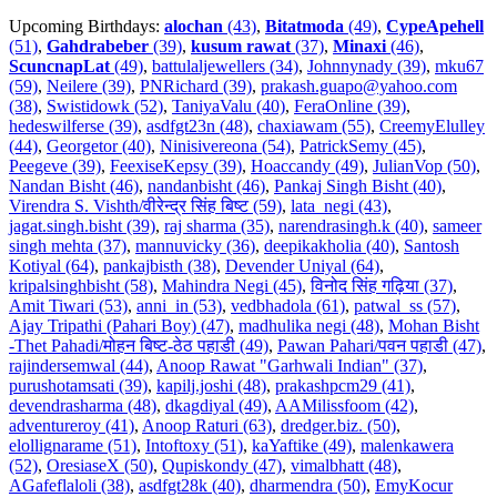
Upcoming Birthdays:
alochan
(43)
,
Bitatmoda
(49)
,
CypeApehell
(51)
,
Gahdrabeber
(39)
,
kusum rawat
(37)
,
Minaxi
(46)
,
ScuncnapLat
(49)
,
battulaljewellers (34)
,
Johnnynady (39)
,
mku67
(59)
,
Neilere (39)
,
PNRichard (39)
,
prakash.guapo@yahoo.com
(38)
,
Swistidowk (52)
,
TaniyaValu (40)
,
FeraOnline (39)
,
hedeswilferse (39)
,
asdfgt23n (48)
,
chaxiawam (55)
,
CreemyElulley
(44)
,
Georgetor (40)
,
Ninisivereona (54)
,
PatrickSemy (45)
,
Peegeve (39)
,
FeexiseKepsy (39)
,
Hoaccandy (49)
,
JulianVop (50)
,
Nandan Bisht (46)
,
nandanbisht (46)
,
Pankaj Singh Bisht (40)
,
Virendra S. Vishth/वीरेन्द्र सिंह बिष्ट (59)
,
lata_negi (43)
,
jagat.singh.bisht (39)
,
raj sharma (35)
,
narendrasingh.k (40)
,
sameer
singh mehta (37)
,
mannuvicky (36)
,
deepikakholia (40)
,
Santosh
Kotiyal (64)
,
pankajbisth (38)
,
Devender Uniyal (64)
,
kripalsinghbisht (58)
,
Mahindra Negi (45)
,
विनोद सिंह गढ़िया (37)
,
Amit Tiwari (53)
,
anni_in (53)
,
vedbhadola (61)
,
patwal_ss (57)
,
Ajay Tripathi (Pahari Boy) (47)
,
madhulika negi (48)
,
Mohan Bisht
-Thet Pahadi/मोहन बिष्ट-ठेठ पहाडी (49)
,
Pawan Pahari/पवन पहाडी (47)
,
rajindersemwal (44)
,
Anoop Rawat "Garhwali Indian" (37)
,
purushotamsati (39)
,
kapilj.joshi (48)
,
prakashpcm29 (41)
,
devendrasharma (48)
,
dkagdiyal (49)
,
AAMilissfoom (42)
,
adventureroy (41)
,
Anoop Raturi (63)
,
dredger.biz. (50)
,
elollignarame (51)
,
Intoftoxy (51)
,
kaYaftike (49)
,
malenkawera
(52)
,
OresiaseX (50)
,
Qupiskondy (47)
,
vimalbhatt (48)
,
AGafeflaloli (38)
,
asdfgt28k (40)
,
dharmendra (50)
,
EmyKocur