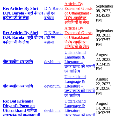
Articles By
September
Re: Articles By Shri
D.N.Barola
Esteemed Guests
08, 2023,
D.N. Barola - श्री डी एन
/ डी एन
of Uttarakhand -
03:45:08
बड़ोला जी के लेख
बड़ोला
विशेष आमंत्रित
PM
अतिथियों के लेख
Articles By
September
Re: Articles By Shri
D.N.Barola
Esteemed Guests
08, 2023,
D.N. Barola - श्री डी एन
/ डी एन
of Uttarakhand -
03:37:57
बड़ोला जी के लेख
बड़ोला
विशेष आमंत्रित
PM
अतिथियों के लेख
Utttarakhand
August
Language &
22, 2023,
गीत ब्य्खोंण अब जाणि
devbhumi
Literature -
01:34:39
उत्तराखण्ड की भाषायें
PM
एवं साहित्य
Utttarakhand
August
Language &
22, 2023,
गीत ब्य्खोंण अब जाणि
devbhumi
Literature -
01:32:56
उत्तराखण्ड की भाषायें
PM
एवं साहित्य
Re: Bal Krishana
Utttarakhand
August
Dhyani's Poem on
Language &
14, 2023,
Uttarakhand-कविता
devbhumi
Literature -
10:32:35
उत्तराखंड की बालकृष्ण डी
उत्तराखण्ड की भाषायें