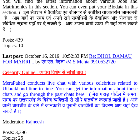
You will find the latest information about various Jobs and
Matrimonies in this section. You can even put your Biodata in this
section. ( इस सैक्शन में वैवाहिक एवं रोजगार से संबंधित ताजातरीन जानकारी
है। आप यहाँ पर स्वयं एवं अपने सगे सम्बंधियों के वैवाहिक और रोजगार से
संबंधित सूचना यहाँ पर दे सकते है। आप अपना बायो डाटा भी यहां डाल सकते
हैं। )
Posts: 439
Topics: 10
Last post:
October 16, 2019, 10:52:33 PM
Re: DHOL DAMAU
FOR MARRI...
by
एम.एस. मेहता /M S Mehta 9910532720
Celebrity Online - व्यक्ति विशेष से सीधी बात !
MeraPahad conducts live chat with various celebrities related to
Uttarakhand time to time. You can get the information about those
chats and go through the past chats here. ( मेरा पहाड़ पोर्टल में समय-
समय पर उत्तराखंड के विशेष व्यक्तियों से सीधे बातचीत करवाई जाती है। आने
वाली बातचीत के बारे में जानकारी व पुरानी बातचीतों का विवरण आप यहां देख
सकते है।)
Moderator:
Rajneesh
Posts: 3,396
Topics: 25