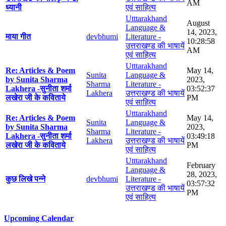
AM
ध्यानी
एवं साहित्य
Utttarakhand
August
Language &
14, 2023,
माया गीत
devbhumi
Literature -
10:28:58
उत्तराखण्ड की भाषायें
AM
एवं साहित्य
Utttarakhand
Re: Articles & Poem
May 14,
Sunita
Language &
by Sunita Sharma
2023,
Sharma
Literature -
Lakhera -सुनीता शर्मा
03:52:37
Lakhera
उत्तराखण्ड की भाषायें
लखेरा जी के कविताये
PM
एवं साहित्य
Utttarakhand
Re: Articles & Poem
May 14,
Sunita
Language &
by Sunita Sharma
2023,
Sharma
Literature -
Lakhera -सुनीता शर्मा
03:49:18
Lakhera
उत्तराखण्ड की भाषायें
लखेरा जी के कविताये
PM
एवं साहित्य
Utttarakhand
February
Language &
28, 2023,
कुछ लिखे पन्ने
devbhumi
Literature -
03:57:32
उत्तराखण्ड की भाषायें
PM
एवं साहित्य
Upcoming Calendar