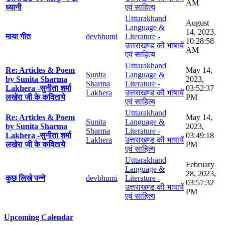
AM
ध्यानी
एवं साहित्य
Utttarakhand
August
Language &
14, 2023,
माया गीत
devbhumi
Literature -
10:28:58
उत्तराखण्ड की भाषायें
AM
एवं साहित्य
Utttarakhand
Re: Articles & Poem
May 14,
Sunita
Language &
by Sunita Sharma
2023,
Sharma
Literature -
Lakhera -सुनीता शर्मा
03:52:37
Lakhera
उत्तराखण्ड की भाषायें
लखेरा जी के कविताये
PM
एवं साहित्य
Utttarakhand
Re: Articles & Poem
May 14,
Sunita
Language &
by Sunita Sharma
2023,
Sharma
Literature -
Lakhera -सुनीता शर्मा
03:49:18
Lakhera
उत्तराखण्ड की भाषायें
लखेरा जी के कविताये
PM
एवं साहित्य
Utttarakhand
February
Language &
28, 2023,
कुछ लिखे पन्ने
devbhumi
Literature -
03:57:32
उत्तराखण्ड की भाषायें
PM
एवं साहित्य
Upcoming Calendar