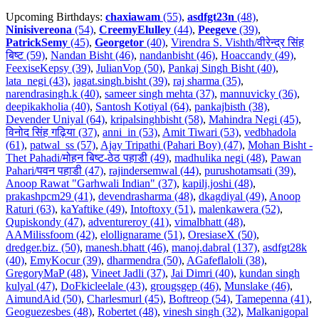
Upcoming Birthdays:
chaxiawam
(55)
,
asdfgt23n
(48)
,
Ninisivereona
(54)
,
CreemyElulley
(44)
,
Peegeve
(39)
,
PatrickSemy
(45)
,
Georgetor
(40)
,
Virendra S. Vishth/वीरेन्द्र सिंह
बिष्ट (59)
,
Nandan Bisht (46)
,
nandanbisht (46)
,
Hoaccandy (49)
,
FeexiseKepsy (39)
,
JulianVop (50)
,
Pankaj Singh Bisht (40)
,
lata_negi (43)
,
jagat.singh.bisht (39)
,
raj sharma (35)
,
narendrasingh.k (40)
,
sameer singh mehta (37)
,
mannuvicky (36)
,
deepikakholia (40)
,
Santosh Kotiyal (64)
,
pankajbisth (38)
,
Devender Uniyal (64)
,
kripalsinghbisht (58)
,
Mahindra Negi (45)
,
विनोद सिंह गढ़िया (37)
,
anni_in (53)
,
Amit Tiwari (53)
,
vedbhadola
(61)
,
patwal_ss (57)
,
Ajay Tripathi (Pahari Boy) (47)
,
Mohan Bisht -
Thet Pahadi/मोहन बिष्ट-ठेठ पहाडी (49)
,
madhulika negi (48)
,
Pawan
Pahari/पवन पहाडी (47)
,
rajindersemwal (44)
,
purushotamsati (39)
,
Anoop Rawat "Garhwali Indian" (37)
,
kapilj.joshi (48)
,
prakashpcm29 (41)
,
devendrasharma (48)
,
dkagdiyal (49)
,
Anoop
Raturi (63)
,
kaYaftike (49)
,
Intoftoxy (51)
,
malenkawera (52)
,
Qupiskondy (47)
,
adventureroy (41)
,
vimalbhatt (48)
,
AAMilissfoom (42)
,
elollignarame (51)
,
OresiaseX (50)
,
dredger.biz. (50)
,
manesh.bhatt (46)
,
manoj.dabral (137)
,
asdfgt28k
(40)
,
EmyKocur (39)
,
dharmendra (50)
,
AGafeflaloli (38)
,
GregoryMaP (48)
,
Vineet Jadli (37)
,
Jai Dimri (40)
,
kundan singh
kulyal (47)
,
DoFkicleelale (43)
,
grougsgep (46)
,
Munslake (46)
,
AimundAid (50)
,
Charlesmurl (45)
,
Boftreop (54)
,
Tamepenna (41)
,
Geoguezesbes (48)
,
Robertet (48)
,
vinesh singh (32)
,
Malkanigopal