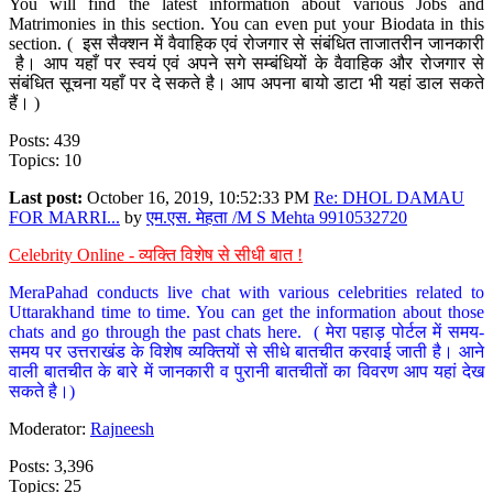
You will find the latest information about various Jobs and
Matrimonies in this section. You can even put your Biodata in this
section. ( इस सैक्शन में वैवाहिक एवं रोजगार से संबंधित ताजातरीन जानकारी
है। आप यहाँ पर स्वयं एवं अपने सगे सम्बंधियों के वैवाहिक और रोजगार से
संबंधित सूचना यहाँ पर दे सकते है। आप अपना बायो डाटा भी यहां डाल सकते
हैं। )
Posts: 439
Topics: 10
Last post:
October 16, 2019, 10:52:33 PM
Re: DHOL DAMAU
FOR MARRI...
by
एम.एस. मेहता /M S Mehta 9910532720
Celebrity Online - व्यक्ति विशेष से सीधी बात !
MeraPahad conducts live chat with various celebrities related to
Uttarakhand time to time. You can get the information about those
chats and go through the past chats here. ( मेरा पहाड़ पोर्टल में समय-
समय पर उत्तराखंड के विशेष व्यक्तियों से सीधे बातचीत करवाई जाती है। आने
वाली बातचीत के बारे में जानकारी व पुरानी बातचीतों का विवरण आप यहां देख
सकते है।)
Moderator:
Rajneesh
Posts: 3,396
Topics: 25