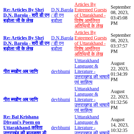
Articles By
September
Re: Articles By Shri
D.N.Barola
Esteemed Guests
08, 2023,
D.N. Barola - श्री डी एन
/ डी एन
of Uttarakhand -
03:45:08
बड़ोला जी के लेख
बड़ोला
विशेष आमंत्रित
PM
अतिथियों के लेख
Articles By
September
Re: Articles By Shri
D.N.Barola
Esteemed Guests
08, 2023,
D.N. Barola - श्री डी एन
/ डी एन
of Uttarakhand -
03:37:57
बड़ोला जी के लेख
बड़ोला
विशेष आमंत्रित
PM
अतिथियों के लेख
Utttarakhand
August
Language &
22, 2023,
गीत ब्य्खोंण अब जाणि
devbhumi
Literature -
01:34:39
उत्तराखण्ड की भाषायें
PM
एवं साहित्य
Utttarakhand
August
Language &
22, 2023,
गीत ब्य्खोंण अब जाणि
devbhumi
Literature -
01:32:56
उत्तराखण्ड की भाषायें
PM
एवं साहित्य
Re: Bal Krishana
Utttarakhand
August
Dhyani's Poem on
Language &
14, 2023,
Uttarakhand-कविता
devbhumi
Literature -
10:32:35
उत्तराखंड की बालकृष्ण डी
उत्तराखण्ड की भाषायें