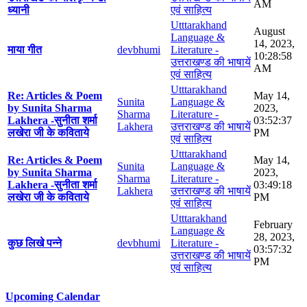
AM
ध्यानी
एवं साहित्य
Utttarakhand
August
Language &
14, 2023,
माया गीत
devbhumi
Literature -
10:28:58
उत्तराखण्ड की भाषायें
AM
एवं साहित्य
Utttarakhand
Re: Articles & Poem
May 14,
Sunita
Language &
by Sunita Sharma
2023,
Sharma
Literature -
Lakhera -सुनीता शर्मा
03:52:37
Lakhera
उत्तराखण्ड की भाषायें
लखेरा जी के कविताये
PM
एवं साहित्य
Utttarakhand
Re: Articles & Poem
May 14,
Sunita
Language &
by Sunita Sharma
2023,
Sharma
Literature -
Lakhera -सुनीता शर्मा
03:49:18
Lakhera
उत्तराखण्ड की भाषायें
लखेरा जी के कविताये
PM
एवं साहित्य
Utttarakhand
February
Language &
28, 2023,
कुछ लिखे पन्ने
devbhumi
Literature -
03:57:32
उत्तराखण्ड की भाषायें
PM
एवं साहित्य
Upcoming Calendar