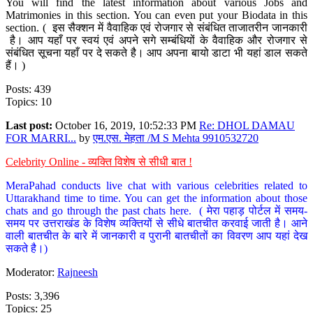
You will find the latest information about various Jobs and
Matrimonies in this section. You can even put your Biodata in this
section. ( इस सैक्शन में वैवाहिक एवं रोजगार से संबंधित ताजातरीन जानकारी
है। आप यहाँ पर स्वयं एवं अपने सगे सम्बंधियों के वैवाहिक और रोजगार से
संबंधित सूचना यहाँ पर दे सकते है। आप अपना बायो डाटा भी यहां डाल सकते
हैं। )
Posts: 439
Topics: 10
Last post:
October 16, 2019, 10:52:33 PM
Re: DHOL DAMAU
FOR MARRI...
by
एम.एस. मेहता /M S Mehta 9910532720
Celebrity Online - व्यक्ति विशेष से सीधी बात !
MeraPahad conducts live chat with various celebrities related to
Uttarakhand time to time. You can get the information about those
chats and go through the past chats here. ( मेरा पहाड़ पोर्टल में समय-
समय पर उत्तराखंड के विशेष व्यक्तियों से सीधे बातचीत करवाई जाती है। आने
वाली बातचीत के बारे में जानकारी व पुरानी बातचीतों का विवरण आप यहां देख
सकते है।)
Moderator:
Rajneesh
Posts: 3,396
Topics: 25