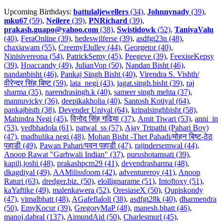
Upcoming Birthdays:
battulaljewellers
(34)
,
Johnnynady
(39)
,
mku67
(59)
,
Neilere
(39)
,
PNRichard
(39)
,
prakash.guapo@yahoo.com
(38)
,
Swistidowk
(52)
,
TaniyaValu
(40)
,
FeraOnline (39)
,
hedeswilferse (39)
,
asdfgt23n (48)
,
chaxiawam (55)
,
CreemyElulley (44)
,
Georgetor (40)
,
Ninisivereona (54)
,
PatrickSemy (45)
,
Peegeve (39)
,
FeexiseKepsy
(39)
,
Hoaccandy (49)
,
JulianVop (50)
,
Nandan Bisht (46)
,
nandanbisht (46)
,
Pankaj Singh Bisht (40)
,
Virendra S. Vishth/
वीरेन्द्र सिंह बिष्ट (59)
,
lata_negi (43)
,
jagat.singh.bisht (39)
,
raj
sharma (35)
,
narendrasingh.k (40)
,
sameer singh mehta (37)
,
mannuvicky (36)
,
deepikakholia (40)
,
Santosh Kotiyal (64)
,
pankajbisth (38)
,
Devender Uniyal (64)
,
kripalsinghbisht (58)
,
Mahindra Negi (45)
,
विनोद सिंह गढ़िया (37)
,
Amit Tiwari (53)
,
anni_in
(53)
,
vedbhadola (61)
,
patwal_ss (57)
,
Ajay Tripathi (Pahari Boy)
(47)
,
madhulika negi (48)
,
Mohan Bisht -Thet Pahadi/मोहन बिष्ट-ठेठ
पहाडी (49)
,
Pawan Pahari/पवन पहाडी (47)
,
rajindersemwal (44)
,
Anoop Rawat "Garhwali Indian" (37)
,
purushotamsati (39)
,
kapilj.joshi (48)
,
prakashpcm29 (41)
,
devendrasharma (48)
,
dkagdiyal (49)
,
AAMilissfoom (42)
,
adventureroy (41)
,
Anoop
Raturi (63)
,
dredger.biz. (50)
,
elollignarame (51)
,
Intoftoxy (51)
,
kaYaftike (49)
,
malenkawera (52)
,
OresiaseX (50)
,
Qupiskondy
(47)
,
vimalbhatt (48)
,
AGafeflaloli (38)
,
asdfgt28k (40)
,
dharmendra
(50)
,
EmyKocur (39)
,
GregoryMaP (48)
,
manesh.bhatt (46)
,
manoj.dabral (137)
,
AimundAid (50)
,
Charlesmurl (45)
,