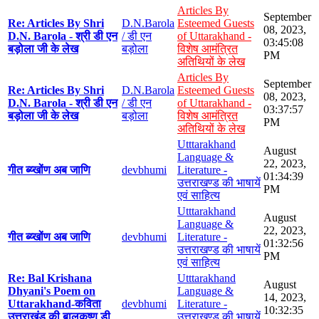
Articles By
September
Re: Articles By Shri
D.N.Barola
Esteemed Guests
08, 2023,
D.N. Barola - श्री डी एन
/ डी एन
of Uttarakhand -
03:45:08
बड़ोला जी के लेख
बड़ोला
विशेष आमंत्रित
PM
अतिथियों के लेख
Articles By
September
Re: Articles By Shri
D.N.Barola
Esteemed Guests
08, 2023,
D.N. Barola - श्री डी एन
/ डी एन
of Uttarakhand -
03:37:57
बड़ोला जी के लेख
बड़ोला
विशेष आमंत्रित
PM
अतिथियों के लेख
Utttarakhand
August
Language &
22, 2023,
गीत ब्य्खोंण अब जाणि
devbhumi
Literature -
01:34:39
उत्तराखण्ड की भाषायें
PM
एवं साहित्य
Utttarakhand
August
Language &
22, 2023,
गीत ब्य्खोंण अब जाणि
devbhumi
Literature -
01:32:56
उत्तराखण्ड की भाषायें
PM
एवं साहित्य
Re: Bal Krishana
Utttarakhand
August
Dhyani's Poem on
Language &
14, 2023,
Uttarakhand-कविता
devbhumi
Literature -
10:32:35
उत्तराखंड की बालकृष्ण डी
उत्तराखण्ड की भाषायें