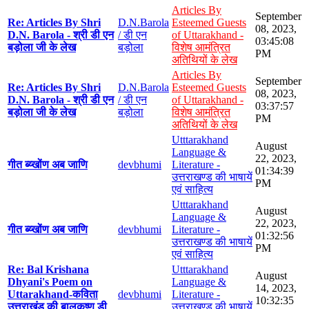
Articles By
September
Re: Articles By Shri
D.N.Barola
Esteemed Guests
08, 2023,
D.N. Barola - श्री डी एन
/ डी एन
of Uttarakhand -
03:45:08
बड़ोला जी के लेख
बड़ोला
विशेष आमंत्रित
PM
अतिथियों के लेख
Articles By
September
Re: Articles By Shri
D.N.Barola
Esteemed Guests
08, 2023,
D.N. Barola - श्री डी एन
/ डी एन
of Uttarakhand -
03:37:57
बड़ोला जी के लेख
बड़ोला
विशेष आमंत्रित
PM
अतिथियों के लेख
Utttarakhand
August
Language &
22, 2023,
गीत ब्य्खोंण अब जाणि
devbhumi
Literature -
01:34:39
उत्तराखण्ड की भाषायें
PM
एवं साहित्य
Utttarakhand
August
Language &
22, 2023,
गीत ब्य्खोंण अब जाणि
devbhumi
Literature -
01:32:56
उत्तराखण्ड की भाषायें
PM
एवं साहित्य
Re: Bal Krishana
Utttarakhand
August
Dhyani's Poem on
Language &
14, 2023,
Uttarakhand-कविता
devbhumi
Literature -
10:32:35
उत्तराखंड की बालकृष्ण डी
उत्तराखण्ड की भाषायें