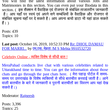
You will find the latest information about various Jobs and
Matrimonies in this section. You can even put your Biodata in this
section. ( इस सैक्शन में वैवाहिक एवं रोजगार से संबंधित ताजातरीन जानकारी
है। आप यहाँ पर स्वयं एवं अपने सगे सम्बंधियों के वैवाहिक और रोजगार से
संबंधित सूचना यहाँ पर दे सकते है। आप अपना बायो डाटा भी यहां डाल सकते
हैं। )
Posts: 439
Topics: 10
Last post:
October 16, 2019, 10:52:33 PM
Re: DHOL DAMAU
FOR MARRI...
by
एम.एस. मेहता /M S Mehta 9910532720
Celebrity Online - व्यक्ति विशेष से सीधी बात !
MeraPahad conducts live chat with various celebrities related to
Uttarakhand time to time. You can get the information about those
chats and go through the past chats here. ( मेरा पहाड़ पोर्टल में समय-
समय पर उत्तराखंड के विशेष व्यक्तियों से सीधे बातचीत करवाई जाती है। आने
वाली बातचीत के बारे में जानकारी व पुरानी बातचीतों का विवरण आप यहां देख
सकते है।)
Moderator:
Rajneesh
Posts: 3,396
Topics: 25