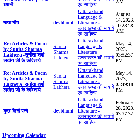
AM
ध्यानी
एवं साहित्य
Utttarakhand
August
Language &
14, 2023,
माया गीत
devbhumi
Literature -
10:28:58
उत्तराखण्ड की भाषायें
AM
एवं साहित्य
Utttarakhand
Re: Articles & Poem
May 14,
Sunita
Language &
by Sunita Sharma
2023,
Sharma
Literature -
Lakhera -सुनीता शर्मा
03:52:37
Lakhera
उत्तराखण्ड की भाषायें
लखेरा जी के कविताये
PM
एवं साहित्य
Utttarakhand
Re: Articles & Poem
May 14,
Sunita
Language &
by Sunita Sharma
2023,
Sharma
Literature -
Lakhera -सुनीता शर्मा
03:49:18
Lakhera
उत्तराखण्ड की भाषायें
लखेरा जी के कविताये
PM
एवं साहित्य
Utttarakhand
February
Language &
28, 2023,
कुछ लिखे पन्ने
devbhumi
Literature -
03:57:32
उत्तराखण्ड की भाषायें
PM
एवं साहित्य
Upcoming Calendar