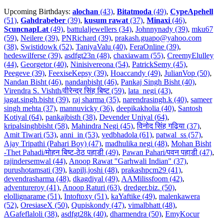
Upcoming Birthdays:
alochan
(43)
,
Bitatmoda
(49)
,
CypeApehell
(51)
,
Gahdrabeber
(39)
,
kusum rawat
(37)
,
Minaxi
(46)
,
ScuncnapLat
(49)
,
battulaljewellers (34)
,
Johnnynady (39)
,
mku67
(59)
,
Neilere (39)
,
PNRichard (39)
,
prakash.guapo@yahoo.com
(38)
,
Swistidowk (52)
,
TaniyaValu (40)
,
FeraOnline (39)
,
hedeswilferse (39)
,
asdfgt23n (48)
,
chaxiawam (55)
,
CreemyElulley
(44)
,
Georgetor (40)
,
Ninisivereona (54)
,
PatrickSemy (45)
,
Peegeve (39)
,
FeexiseKepsy (39)
,
Hoaccandy (49)
,
JulianVop (50)
,
Nandan Bisht (46)
,
nandanbisht (46)
,
Pankaj Singh Bisht (40)
,
Virendra S. Vishth/वीरेन्द्र सिंह बिष्ट (59)
,
lata_negi (43)
,
jagat.singh.bisht (39)
,
raj sharma (35)
,
narendrasingh.k (40)
,
sameer
singh mehta (37)
,
mannuvicky (36)
,
deepikakholia (40)
,
Santosh
Kotiyal (64)
,
pankajbisth (38)
,
Devender Uniyal (64)
,
kripalsinghbisht (58)
,
Mahindra Negi (45)
,
विनोद सिंह गढ़िया (37)
,
Amit Tiwari (53)
,
anni_in (53)
,
vedbhadola (61)
,
patwal_ss (57)
,
Ajay Tripathi (Pahari Boy) (47)
,
madhulika negi (48)
,
Mohan Bisht
-Thet Pahadi/मोहन बिष्ट-ठेठ पहाडी (49)
,
Pawan Pahari/पवन पहाडी (47)
,
rajindersemwal (44)
,
Anoop Rawat "Garhwali Indian" (37)
,
purushotamsati (39)
,
kapilj.joshi (48)
,
prakashpcm29 (41)
,
devendrasharma (48)
,
dkagdiyal (49)
,
AAMilissfoom (42)
,
adventureroy (41)
,
Anoop Raturi (63)
,
dredger.biz. (50)
,
elollignarame (51)
,
Intoftoxy (51)
,
kaYaftike (49)
,
malenkawera
(52)
,
OresiaseX (50)
,
Qupiskondy (47)
,
vimalbhatt (48)
,
AGafeflaloli (38)
,
asdfgt28k (40)
,
dharmendra (50)
,
EmyKocur