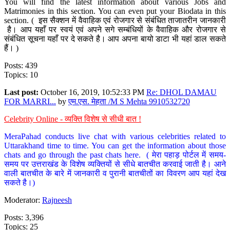
You will find the latest information about various Jobs and
Matrimonies in this section. You can even put your Biodata in this
section. ( इस सैक्शन में वैवाहिक एवं रोजगार से संबंधित ताजातरीन जानकारी
है। आप यहाँ पर स्वयं एवं अपने सगे सम्बंधियों के वैवाहिक और रोजगार से
संबंधित सूचना यहाँ पर दे सकते है। आप अपना बायो डाटा भी यहां डाल सकते
हैं। )
Posts: 439
Topics: 10
Last post:
October 16, 2019, 10:52:33 PM
Re: DHOL DAMAU
FOR MARRI...
by
एम.एस. मेहता /M S Mehta 9910532720
Celebrity Online - व्यक्ति विशेष से सीधी बात !
MeraPahad conducts live chat with various celebrities related to
Uttarakhand time to time. You can get the information about those
chats and go through the past chats here. ( मेरा पहाड़ पोर्टल में समय-
समय पर उत्तराखंड के विशेष व्यक्तियों से सीधे बातचीत करवाई जाती है। आने
वाली बातचीत के बारे में जानकारी व पुरानी बातचीतों का विवरण आप यहां देख
सकते है।)
Moderator:
Rajneesh
Posts: 3,396
Topics: 25