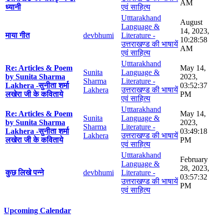
AM
ध्यानी
एवं साहित्य
Utttarakhand
August
Language &
14, 2023,
माया गीत
devbhumi
Literature -
10:28:58
उत्तराखण्ड की भाषायें
AM
एवं साहित्य
Utttarakhand
Re: Articles & Poem
May 14,
Sunita
Language &
by Sunita Sharma
2023,
Sharma
Literature -
Lakhera -सुनीता शर्मा
03:52:37
Lakhera
उत्तराखण्ड की भाषायें
लखेरा जी के कविताये
PM
एवं साहित्य
Utttarakhand
Re: Articles & Poem
May 14,
Sunita
Language &
by Sunita Sharma
2023,
Sharma
Literature -
Lakhera -सुनीता शर्मा
03:49:18
Lakhera
उत्तराखण्ड की भाषायें
लखेरा जी के कविताये
PM
एवं साहित्य
Utttarakhand
February
Language &
28, 2023,
कुछ लिखे पन्ने
devbhumi
Literature -
03:57:32
उत्तराखण्ड की भाषायें
PM
एवं साहित्य
Upcoming Calendar