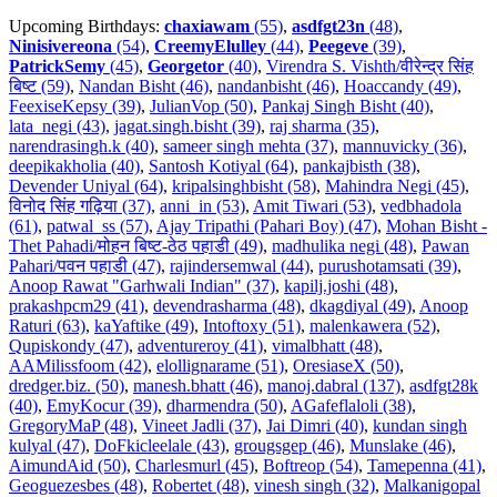
Upcoming Birthdays:
chaxiawam
(55)
,
asdfgt23n
(48)
,
Ninisivereona
(54)
,
CreemyElulley
(44)
,
Peegeve
(39)
,
PatrickSemy
(45)
,
Georgetor
(40)
,
Virendra S. Vishth/वीरेन्द्र सिंह
बिष्ट (59)
,
Nandan Bisht (46)
,
nandanbisht (46)
,
Hoaccandy (49)
,
FeexiseKepsy (39)
,
JulianVop (50)
,
Pankaj Singh Bisht (40)
,
lata_negi (43)
,
jagat.singh.bisht (39)
,
raj sharma (35)
,
narendrasingh.k (40)
,
sameer singh mehta (37)
,
mannuvicky (36)
,
deepikakholia (40)
,
Santosh Kotiyal (64)
,
pankajbisth (38)
,
Devender Uniyal (64)
,
kripalsinghbisht (58)
,
Mahindra Negi (45)
,
विनोद सिंह गढ़िया (37)
,
anni_in (53)
,
Amit Tiwari (53)
,
vedbhadola
(61)
,
patwal_ss (57)
,
Ajay Tripathi (Pahari Boy) (47)
,
Mohan Bisht -
Thet Pahadi/मोहन बिष्ट-ठेठ पहाडी (49)
,
madhulika negi (48)
,
Pawan
Pahari/पवन पहाडी (47)
,
rajindersemwal (44)
,
purushotamsati (39)
,
Anoop Rawat "Garhwali Indian" (37)
,
kapilj.joshi (48)
,
prakashpcm29 (41)
,
devendrasharma (48)
,
dkagdiyal (49)
,
Anoop
Raturi (63)
,
kaYaftike (49)
,
Intoftoxy (51)
,
malenkawera (52)
,
Qupiskondy (47)
,
adventureroy (41)
,
vimalbhatt (48)
,
AAMilissfoom (42)
,
elollignarame (51)
,
OresiaseX (50)
,
dredger.biz. (50)
,
manesh.bhatt (46)
,
manoj.dabral (137)
,
asdfgt28k
(40)
,
EmyKocur (39)
,
dharmendra (50)
,
AGafeflaloli (38)
,
GregoryMaP (48)
,
Vineet Jadli (37)
,
Jai Dimri (40)
,
kundan singh
kulyal (47)
,
DoFkicleelale (43)
,
grougsgep (46)
,
Munslake (46)
,
AimundAid (50)
,
Charlesmurl (45)
,
Boftreop (54)
,
Tamepenna (41)
,
Geoguezesbes (48)
,
Robertet (48)
,
vinesh singh (32)
,
Malkanigopal