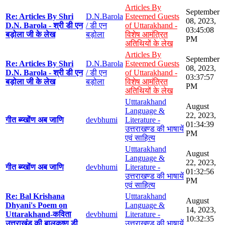
Articles By
September
Re: Articles By Shri
D.N.Barola
Esteemed Guests
08, 2023,
D.N. Barola - श्री डी एन
/ डी एन
of Uttarakhand -
03:45:08
बड़ोला जी के लेख
बड़ोला
विशेष आमंत्रित
PM
अतिथियों के लेख
Articles By
September
Re: Articles By Shri
D.N.Barola
Esteemed Guests
08, 2023,
D.N. Barola - श्री डी एन
/ डी एन
of Uttarakhand -
03:37:57
बड़ोला जी के लेख
बड़ोला
विशेष आमंत्रित
PM
अतिथियों के लेख
Utttarakhand
August
Language &
22, 2023,
गीत ब्य्खोंण अब जाणि
devbhumi
Literature -
01:34:39
उत्तराखण्ड की भाषायें
PM
एवं साहित्य
Utttarakhand
August
Language &
22, 2023,
गीत ब्य्खोंण अब जाणि
devbhumi
Literature -
01:32:56
उत्तराखण्ड की भाषायें
PM
एवं साहित्य
Re: Bal Krishana
Utttarakhand
August
Dhyani's Poem on
Language &
14, 2023,
Uttarakhand-कविता
devbhumi
Literature -
10:32:35
उत्तराखंड की बालकृष्ण डी
उत्तराखण्ड की भाषायें