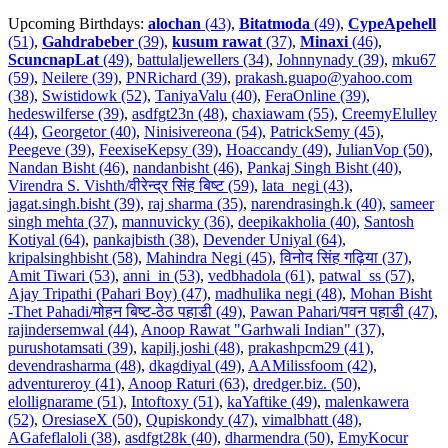
Upcoming Birthdays:
alochan
(43)
,
Bitatmoda
(49)
,
CypeApehell
(51)
,
Gahdrabeber
(39)
,
kusum rawat
(37)
,
Minaxi
(46)
,
ScuncnapLat
(49)
,
battulaljewellers (34)
,
Johnnynady (39)
,
mku67
(59)
,
Neilere (39)
,
PNRichard (39)
,
prakash.guapo@yahoo.com
(38)
,
Swistidowk (52)
,
TaniyaValu (40)
,
FeraOnline (39)
,
hedeswilferse (39)
,
asdfgt23n (48)
,
chaxiawam (55)
,
CreemyElulley
(44)
,
Georgetor (40)
,
Ninisivereona (54)
,
PatrickSemy (45)
,
Peegeve (39)
,
FeexiseKepsy (39)
,
Hoaccandy (49)
,
JulianVop (50)
,
Nandan Bisht (46)
,
nandanbisht (46)
,
Pankaj Singh Bisht (40)
,
Virendra S. Vishth/वीरेन्द्र सिंह बिष्ट (59)
,
lata_negi (43)
,
jagat.singh.bisht (39)
,
raj sharma (35)
,
narendrasingh.k (40)
,
sameer
singh mehta (37)
,
mannuvicky (36)
,
deepikakholia (40)
,
Santosh
Kotiyal (64)
,
pankajbisth (38)
,
Devender Uniyal (64)
,
kripalsinghbisht (58)
,
Mahindra Negi (45)
,
विनोद सिंह गढ़िया (37)
,
Amit Tiwari (53)
,
anni_in (53)
,
vedbhadola (61)
,
patwal_ss (57)
,
Ajay Tripathi (Pahari Boy) (47)
,
madhulika negi (48)
,
Mohan Bisht
-Thet Pahadi/मोहन बिष्ट-ठेठ पहाडी (49)
,
Pawan Pahari/पवन पहाडी (47)
,
rajindersemwal (44)
,
Anoop Rawat "Garhwali Indian" (37)
,
purushotamsati (39)
,
kapilj.joshi (48)
,
prakashpcm29 (41)
,
devendrasharma (48)
,
dkagdiyal (49)
,
AAMilissfoom (42)
,
adventureroy (41)
,
Anoop Raturi (63)
,
dredger.biz. (50)
,
elollignarame (51)
,
Intoftoxy (51)
,
kaYaftike (49)
,
malenkawera
(52)
,
OresiaseX (50)
,
Qupiskondy (47)
,
vimalbhatt (48)
,
AGafeflaloli (38)
,
asdfgt28k (40)
,
dharmendra (50)
,
EmyKocur