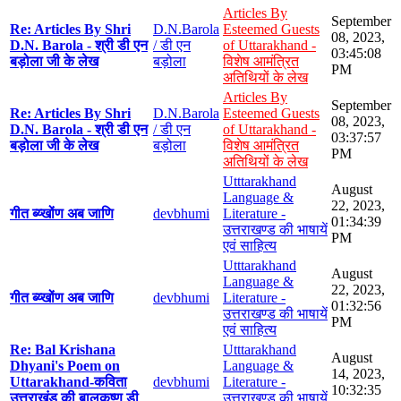
Articles By
September
Re: Articles By Shri
D.N.Barola
Esteemed Guests
08, 2023,
D.N. Barola - श्री डी एन
/ डी एन
of Uttarakhand -
03:45:08
बड़ोला जी के लेख
बड़ोला
विशेष आमंत्रित
PM
अतिथियों के लेख
Articles By
September
Re: Articles By Shri
D.N.Barola
Esteemed Guests
08, 2023,
D.N. Barola - श्री डी एन
/ डी एन
of Uttarakhand -
03:37:57
बड़ोला जी के लेख
बड़ोला
विशेष आमंत्रित
PM
अतिथियों के लेख
Utttarakhand
August
Language &
22, 2023,
गीत ब्य्खोंण अब जाणि
devbhumi
Literature -
01:34:39
उत्तराखण्ड की भाषायें
PM
एवं साहित्य
Utttarakhand
August
Language &
22, 2023,
गीत ब्य्खोंण अब जाणि
devbhumi
Literature -
01:32:56
उत्तराखण्ड की भाषायें
PM
एवं साहित्य
Re: Bal Krishana
Utttarakhand
August
Dhyani's Poem on
Language &
14, 2023,
Uttarakhand-कविता
devbhumi
Literature -
10:32:35
उत्तराखंड की बालकृष्ण डी
उत्तराखण्ड की भाषायें