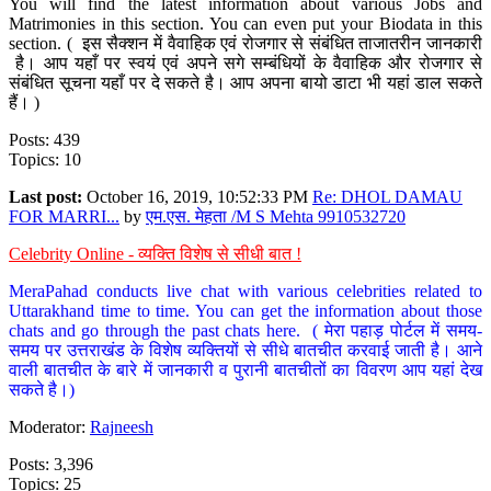
You will find the latest information about various Jobs and
Matrimonies in this section. You can even put your Biodata in this
section. ( इस सैक्शन में वैवाहिक एवं रोजगार से संबंधित ताजातरीन जानकारी
है। आप यहाँ पर स्वयं एवं अपने सगे सम्बंधियों के वैवाहिक और रोजगार से
संबंधित सूचना यहाँ पर दे सकते है। आप अपना बायो डाटा भी यहां डाल सकते
हैं। )
Posts: 439
Topics: 10
Last post:
October 16, 2019, 10:52:33 PM
Re: DHOL DAMAU
FOR MARRI...
by
एम.एस. मेहता /M S Mehta 9910532720
Celebrity Online - व्यक्ति विशेष से सीधी बात !
MeraPahad conducts live chat with various celebrities related to
Uttarakhand time to time. You can get the information about those
chats and go through the past chats here. ( मेरा पहाड़ पोर्टल में समय-
समय पर उत्तराखंड के विशेष व्यक्तियों से सीधे बातचीत करवाई जाती है। आने
वाली बातचीत के बारे में जानकारी व पुरानी बातचीतों का विवरण आप यहां देख
सकते है।)
Moderator:
Rajneesh
Posts: 3,396
Topics: 25