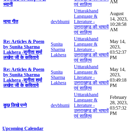
AM
ध्यानी
एवं साहित्य
Utttarakhand
August
Language &
14, 2023,
माया गीत
devbhumi
Literature -
10:28:58
उत्तराखण्ड की भाषायें
AM
एवं साहित्य
Utttarakhand
Re: Articles & Poem
May 14,
Sunita
Language &
by Sunita Sharma
2023,
Sharma
Literature -
Lakhera -सुनीता शर्मा
03:52:37
Lakhera
उत्तराखण्ड की भाषायें
लखेरा जी के कविताये
PM
एवं साहित्य
Utttarakhand
Re: Articles & Poem
May 14,
Sunita
Language &
by Sunita Sharma
2023,
Sharma
Literature -
Lakhera -सुनीता शर्मा
03:49:18
Lakhera
उत्तराखण्ड की भाषायें
लखेरा जी के कविताये
PM
एवं साहित्य
Utttarakhand
February
Language &
28, 2023,
कुछ लिखे पन्ने
devbhumi
Literature -
03:57:32
उत्तराखण्ड की भाषायें
PM
एवं साहित्य
Upcoming Calendar