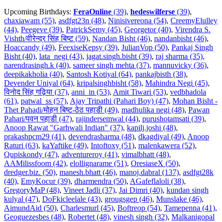
Upcoming Birthdays:
FeraOnline
(39)
,
hedeswilferse
(39)
,
chaxiawam (55)
,
asdfgt23n (48)
,
Ninisivereona (54)
,
CreemyElulley
(44)
,
Peegeve (39)
,
PatrickSemy (45)
,
Georgetor (40)
,
Virendra S.
Vishth/वीरेन्द्र सिंह बिष्ट (59)
,
Nandan Bisht (46)
,
nandanbisht (46)
,
Hoaccandy (49)
,
FeexiseKepsy (39)
,
JulianVop (50)
,
Pankaj Singh
Bisht (40)
,
lata_negi (43)
,
jagat.singh.bisht (39)
,
raj sharma (35)
,
narendrasingh.k (40)
,
sameer singh mehta (37)
,
mannuvicky (36)
,
deepikakholia (40)
,
Santosh Kotiyal (64)
,
pankajbisth (38)
,
Devender Uniyal (64)
,
kripalsinghbisht (58)
,
Mahindra Negi (45)
,
विनोद सिंह गढ़िया (37)
,
anni_in (53)
,
Amit Tiwari (53)
,
vedbhadola
(61)
,
patwal_ss (57)
,
Ajay Tripathi (Pahari Boy) (47)
,
Mohan Bisht -
Thet Pahadi/मोहन बिष्ट-ठेठ पहाडी (49)
,
madhulika negi (48)
,
Pawan
Pahari/पवन पहाडी (47)
,
rajindersemwal (44)
,
purushotamsati (39)
,
Anoop Rawat "Garhwali Indian" (37)
,
kapilj.joshi (48)
,
prakashpcm29 (41)
,
devendrasharma (48)
,
dkagdiyal (49)
,
Anoop
Raturi (63)
,
kaYaftike (49)
,
Intoftoxy (51)
,
malenkawera (52)
,
Qupiskondy (47)
,
adventureroy (41)
,
vimalbhatt (48)
,
AAMilissfoom (42)
,
elollignarame (51)
,
OresiaseX (50)
,
dredger.biz. (50)
,
manesh.bhatt (46)
,
manoj.dabral (137)
,
asdfgt28k
(40)
,
EmyKocur (39)
,
dharmendra (50)
,
AGafeflaloli (38)
,
GregoryMaP (48)
,
Vineet Jadli (37)
,
Jai Dimri (40)
,
kundan singh
kulyal (47)
,
DoFkicleelale (43)
,
grougsgep (46)
,
Munslake (46)
,
AimundAid (50)
,
Charlesmurl (45)
,
Boftreop (54)
,
Tamepenna (41)
,
Geoguezesbes (48)
,
Robertet (48)
,
vinesh singh (32)
,
Malkanigopal