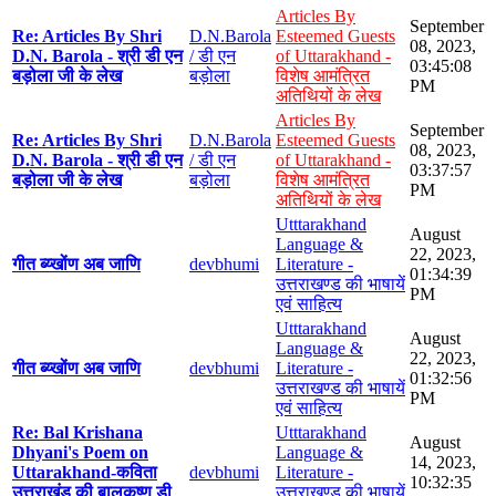
Articles By
September
Re: Articles By Shri
D.N.Barola
Esteemed Guests
08, 2023,
D.N. Barola - श्री डी एन
/ डी एन
of Uttarakhand -
03:45:08
बड़ोला जी के लेख
बड़ोला
विशेष आमंत्रित
PM
अतिथियों के लेख
Articles By
September
Re: Articles By Shri
D.N.Barola
Esteemed Guests
08, 2023,
D.N. Barola - श्री डी एन
/ डी एन
of Uttarakhand -
03:37:57
बड़ोला जी के लेख
बड़ोला
विशेष आमंत्रित
PM
अतिथियों के लेख
Utttarakhand
August
Language &
22, 2023,
गीत ब्य्खोंण अब जाणि
devbhumi
Literature -
01:34:39
उत्तराखण्ड की भाषायें
PM
एवं साहित्य
Utttarakhand
August
Language &
22, 2023,
गीत ब्य्खोंण अब जाणि
devbhumi
Literature -
01:32:56
उत्तराखण्ड की भाषायें
PM
एवं साहित्य
Re: Bal Krishana
Utttarakhand
August
Dhyani's Poem on
Language &
14, 2023,
Uttarakhand-कविता
devbhumi
Literature -
10:32:35
उत्तराखंड की बालकृष्ण डी
उत्तराखण्ड की भाषायें