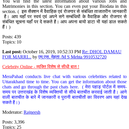
You will find the latest information about various Jobs and
Matrimonies in this section. You can even put your Biodata in this
section. ( इस सैक्शन में वैवाहिक एवं रोजगार से संबंधित ताजातरीन जानकारी
है। आप यहाँ पर स्वयं एवं अपने सगे सम्बंधियों के वैवाहिक और रोजगार से
संबंधित सूचना यहाँ पर दे सकते है। आप अपना बायो डाटा भी यहां डाल सकते
हैं। )
Posts: 439
Topics: 10
Last post:
October 16, 2019, 10:52:33 PM
Re: DHOL DAMAU
FOR MARRI...
by
एम.एस. मेहता /M S Mehta 9910532720
Celebrity Online - व्यक्ति विशेष से सीधी बात !
MeraPahad conducts live chat with various celebrities related to
Uttarakhand time to time. You can get the information about those
chats and go through the past chats here. ( मेरा पहाड़ पोर्टल में समय-
समय पर उत्तराखंड के विशेष व्यक्तियों से सीधे बातचीत करवाई जाती है। आने
वाली बातचीत के बारे में जानकारी व पुरानी बातचीतों का विवरण आप यहां देख
सकते है।)
Moderator:
Rajneesh
Posts: 3,396
Topics: 25