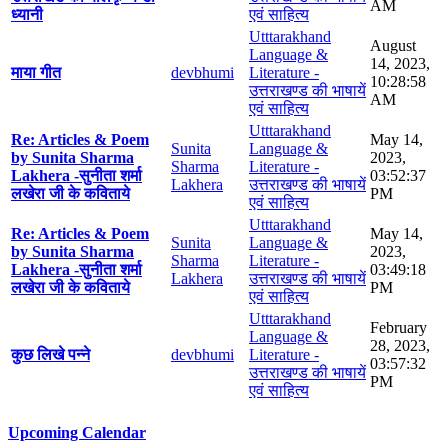
AM
ध्यानी
एवं साहित्य
Utttarakhand
August
Language &
14, 2023,
माया गीत
devbhumi
Literature -
10:28:58
उत्तराखण्ड की भाषायें
AM
एवं साहित्य
Utttarakhand
Re: Articles & Poem
May 14,
Sunita
Language &
by Sunita Sharma
2023,
Sharma
Literature -
Lakhera -सुनीता शर्मा
03:52:37
Lakhera
उत्तराखण्ड की भाषायें
लखेरा जी के कविताये
PM
एवं साहित्य
Utttarakhand
Re: Articles & Poem
May 14,
Sunita
Language &
by Sunita Sharma
2023,
Sharma
Literature -
Lakhera -सुनीता शर्मा
03:49:18
Lakhera
उत्तराखण्ड की भाषायें
लखेरा जी के कविताये
PM
एवं साहित्य
Utttarakhand
February
Language &
28, 2023,
कुछ लिखे पन्ने
devbhumi
Literature -
03:57:32
उत्तराखण्ड की भाषायें
PM
एवं साहित्य
Upcoming Calendar