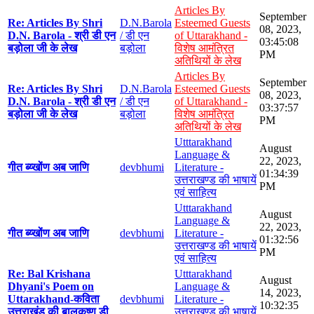
Articles By
September
Re: Articles By Shri
D.N.Barola
Esteemed Guests
08, 2023,
D.N. Barola - श्री डी एन
/ डी एन
of Uttarakhand -
03:45:08
बड़ोला जी के लेख
बड़ोला
विशेष आमंत्रित
PM
अतिथियों के लेख
Articles By
September
Re: Articles By Shri
D.N.Barola
Esteemed Guests
08, 2023,
D.N. Barola - श्री डी एन
/ डी एन
of Uttarakhand -
03:37:57
बड़ोला जी के लेख
बड़ोला
विशेष आमंत्रित
PM
अतिथियों के लेख
Utttarakhand
August
Language &
22, 2023,
गीत ब्य्खोंण अब जाणि
devbhumi
Literature -
01:34:39
उत्तराखण्ड की भाषायें
PM
एवं साहित्य
Utttarakhand
August
Language &
22, 2023,
गीत ब्य्खोंण अब जाणि
devbhumi
Literature -
01:32:56
उत्तराखण्ड की भाषायें
PM
एवं साहित्य
Re: Bal Krishana
Utttarakhand
August
Dhyani's Poem on
Language &
14, 2023,
Uttarakhand-कविता
devbhumi
Literature -
10:32:35
उत्तराखंड की बालकृष्ण डी
उत्तराखण्ड की भाषायें