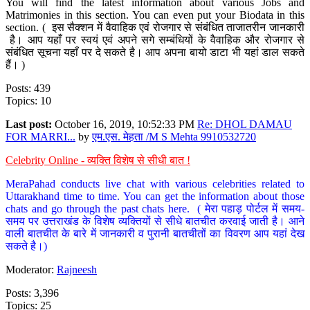
You will find the latest information about various Jobs and
Matrimonies in this section. You can even put your Biodata in this
section. ( इस सैक्शन में वैवाहिक एवं रोजगार से संबंधित ताजातरीन जानकारी
है। आप यहाँ पर स्वयं एवं अपने सगे सम्बंधियों के वैवाहिक और रोजगार से
संबंधित सूचना यहाँ पर दे सकते है। आप अपना बायो डाटा भी यहां डाल सकते
हैं। )
Posts: 439
Topics: 10
Last post:
October 16, 2019, 10:52:33 PM
Re: DHOL DAMAU
FOR MARRI...
by
एम.एस. मेहता /M S Mehta 9910532720
Celebrity Online - व्यक्ति विशेष से सीधी बात !
MeraPahad conducts live chat with various celebrities related to
Uttarakhand time to time. You can get the information about those
chats and go through the past chats here. ( मेरा पहाड़ पोर्टल में समय-
समय पर उत्तराखंड के विशेष व्यक्तियों से सीधे बातचीत करवाई जाती है। आने
वाली बातचीत के बारे में जानकारी व पुरानी बातचीतों का विवरण आप यहां देख
सकते है।)
Moderator:
Rajneesh
Posts: 3,396
Topics: 25