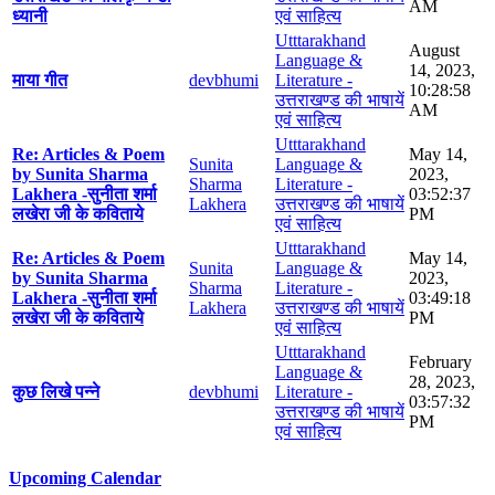
AM
ध्यानी
एवं साहित्य
Utttarakhand
August
Language &
14, 2023,
माया गीत
devbhumi
Literature -
10:28:58
उत्तराखण्ड की भाषायें
AM
एवं साहित्य
Utttarakhand
Re: Articles & Poem
May 14,
Sunita
Language &
by Sunita Sharma
2023,
Sharma
Literature -
Lakhera -सुनीता शर्मा
03:52:37
Lakhera
उत्तराखण्ड की भाषायें
लखेरा जी के कविताये
PM
एवं साहित्य
Utttarakhand
Re: Articles & Poem
May 14,
Sunita
Language &
by Sunita Sharma
2023,
Sharma
Literature -
Lakhera -सुनीता शर्मा
03:49:18
Lakhera
उत्तराखण्ड की भाषायें
लखेरा जी के कविताये
PM
एवं साहित्य
Utttarakhand
February
Language &
28, 2023,
कुछ लिखे पन्ने
devbhumi
Literature -
03:57:32
उत्तराखण्ड की भाषायें
PM
एवं साहित्य
Upcoming Calendar