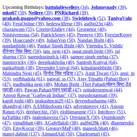
Upcoming Birthdays:
battulaljewellers
(34)
,
Johnnynady
(39)
,
mku67
(59)
,
Neilere
(39)
,
PNRichard
(39)
,
prakash.guapo@yahoo.com
(38)
,
Swistidowk
(52)
,
TaniyaValu
(40)
,
FeraOnline (39)
,
hedeswilferse (39)
,
asdfgt23n (48)
,
chaxiawam (55)
,
CreemyElulley (44)
,
Georgetor (40)
,
Ninisivereona (54)
,
PatrickSemy (45)
,
Peegeve (39)
,
FeexiseKepsy
(39)
,
Hoaccandy (49)
,
JulianVop (50)
,
Nandan Bisht (46)
,
nandanbisht (46)
,
Pankaj Singh Bisht (40)
,
Virendra S. Vishth/
वीरेन्द्र सिंह बिष्ट (59)
,
lata_negi (43)
,
jagat.singh.bisht (39)
,
raj
sharma (35)
,
narendrasingh.k (40)
,
sameer singh mehta (37)
,
mannuvicky (36)
,
deepikakholia (40)
,
Santosh Kotiyal (64)
,
pankajbisth (38)
,
Devender Uniyal (64)
,
kripalsinghbisht (58)
,
Mahindra Negi (45)
,
विनोद सिंह गढ़िया (37)
,
Amit Tiwari (53)
,
anni_in
(53)
,
vedbhadola (61)
,
patwal_ss (57)
,
Ajay Tripathi (Pahari Boy)
(47)
,
madhulika negi (48)
,
Mohan Bisht -Thet Pahadi/मोहन बिष्ट-ठेठ
पहाडी (49)
,
Pawan Pahari/पवन पहाडी (47)
,
rajindersemwal (44)
,
Anoop Rawat "Garhwali Indian" (37)
,
purushotamsati (39)
,
kapilj.joshi (48)
,
prakashpcm29 (41)
,
devendrasharma (48)
,
dkagdiyal (49)
,
AAMilissfoom (42)
,
adventureroy (41)
,
Anoop
Raturi (63)
,
dredger.biz. (50)
,
elollignarame (51)
,
Intoftoxy (51)
,
kaYaftike (49)
,
malenkawera (52)
,
OresiaseX (50)
,
Qupiskondy
(47)
,
vimalbhatt (48)
,
AGafeflaloli (38)
,
asdfgt28k (40)
,
dharmendra
(50)
,
EmyKocur (39)
,
GregoryMaP (48)
,
manesh.bhatt (46)
,
manoj.dabral (137)
,
AimundAid (50)
,
Charlesmurl (45)
,