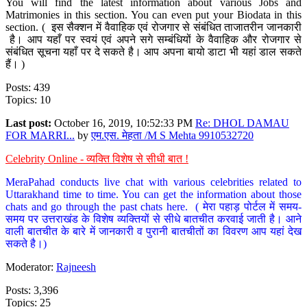
You will find the latest information about various Jobs and
Matrimonies in this section. You can even put your Biodata in this
section. ( इस सैक्शन में वैवाहिक एवं रोजगार से संबंधित ताजातरीन जानकारी
है। आप यहाँ पर स्वयं एवं अपने सगे सम्बंधियों के वैवाहिक और रोजगार से
संबंधित सूचना यहाँ पर दे सकते है। आप अपना बायो डाटा भी यहां डाल सकते
हैं। )
Posts: 439
Topics: 10
Last post:
October 16, 2019, 10:52:33 PM
Re: DHOL DAMAU
FOR MARRI...
by
एम.एस. मेहता /M S Mehta 9910532720
Celebrity Online - व्यक्ति विशेष से सीधी बात !
MeraPahad conducts live chat with various celebrities related to
Uttarakhand time to time. You can get the information about those
chats and go through the past chats here. ( मेरा पहाड़ पोर्टल में समय-
समय पर उत्तराखंड के विशेष व्यक्तियों से सीधे बातचीत करवाई जाती है। आने
वाली बातचीत के बारे में जानकारी व पुरानी बातचीतों का विवरण आप यहां देख
सकते है।)
Moderator:
Rajneesh
Posts: 3,396
Topics: 25