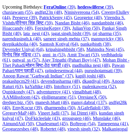
Upcoming Birthdays:
FeraOnline
(39)
,
hedeswilferse
(39)
,
chaxiawam (55)
,
asdfgt23n (48)
,
Ninisivereona (54)
,
CreemyElulley
(44)
,
Peegeve (39)
,
PatrickSemy (45)
,
Georgetor (40)
,
Virendra S.
Vishth/वीरेन्द्र सिंह बिष्ट (59)
,
Nandan Bisht (46)
,
nandanbisht (46)
,
Hoaccandy (49)
,
FeexiseKepsy (39)
,
JulianVop (50)
,
Pankaj Singh
Bisht (40)
,
lata_negi (43)
,
jagat.singh.bisht (39)
,
raj sharma (35)
,
narendrasingh.k (40)
,
sameer singh mehta (37)
,
mannuvicky (36)
,
deepikakholia (40)
,
Santosh Kotiyal (64)
,
pankajbisth (38)
,
Devender Uniyal (64)
,
kripalsinghbisht (58)
,
Mahindra Negi (45)
,
विनोद सिंह गढ़िया (37)
,
anni_in (53)
,
Amit Tiwari (53)
,
vedbhadola
(61)
,
patwal_ss (57)
,
Ajay Tripathi (Pahari Boy) (47)
,
Mohan Bisht -
Thet Pahadi/मोहन बिष्ट-ठेठ पहाडी (49)
,
madhulika negi (48)
,
Pawan
Pahari/पवन पहाडी (47)
,
rajindersemwal (44)
,
purushotamsati (39)
,
Anoop Rawat "Garhwali Indian" (37)
,
kapilj.joshi (48)
,
prakashpcm29 (41)
,
devendrasharma (48)
,
dkagdiyal (49)
,
Anoop
Raturi (63)
,
kaYaftike (49)
,
Intoftoxy (51)
,
malenkawera (52)
,
Qupiskondy (47)
,
adventureroy (41)
,
vimalbhatt (48)
,
AAMilissfoom (42)
,
elollignarame (51)
,
OresiaseX (50)
,
dredger.biz. (50)
,
manesh.bhatt (46)
,
manoj.dabral (137)
,
asdfgt28k
(40)
,
EmyKocur (39)
,
dharmendra (50)
,
AGafeflaloli (38)
,
GregoryMaP (48)
,
Vineet Jadli (37)
,
Jai Dimri (40)
,
kundan singh
kulyal (47)
,
DoFkicleelale (43)
,
grougsgep (46)
,
Munslake (46)
,
AimundAid (50)
,
Charlesmurl (45)
,
Boftreop (54)
,
Tamepenna (41)
,
Geoguezesbes (48)
,
Robertet (48)
,
vinesh singh (32)
,
Malkanigopal