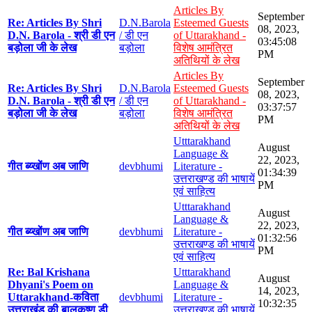
Articles By
September
Re: Articles By Shri
D.N.Barola
Esteemed Guests
08, 2023,
D.N. Barola - श्री डी एन
/ डी एन
of Uttarakhand -
03:45:08
बड़ोला जी के लेख
बड़ोला
विशेष आमंत्रित
PM
अतिथियों के लेख
Articles By
September
Re: Articles By Shri
D.N.Barola
Esteemed Guests
08, 2023,
D.N. Barola - श्री डी एन
/ डी एन
of Uttarakhand -
03:37:57
बड़ोला जी के लेख
बड़ोला
विशेष आमंत्रित
PM
अतिथियों के लेख
Utttarakhand
August
Language &
22, 2023,
गीत ब्य्खोंण अब जाणि
devbhumi
Literature -
01:34:39
उत्तराखण्ड की भाषायें
PM
एवं साहित्य
Utttarakhand
August
Language &
22, 2023,
गीत ब्य्खोंण अब जाणि
devbhumi
Literature -
01:32:56
उत्तराखण्ड की भाषायें
PM
एवं साहित्य
Re: Bal Krishana
Utttarakhand
August
Dhyani's Poem on
Language &
14, 2023,
Uttarakhand-कविता
devbhumi
Literature -
10:32:35
उत्तराखंड की बालकृष्ण डी
उत्तराखण्ड की भाषायें