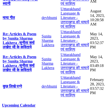
AM
ध्यानी
एवं साहित्य
Utttarakhand
August
Language &
14, 2023,
माया गीत
devbhumi
Literature -
10:28:58
उत्तराखण्ड की भाषायें
AM
एवं साहित्य
Utttarakhand
Re: Articles & Poem
May 14,
Sunita
Language &
by Sunita Sharma
2023,
Sharma
Literature -
Lakhera -सुनीता शर्मा
03:52:37
Lakhera
उत्तराखण्ड की भाषायें
लखेरा जी के कविताये
PM
एवं साहित्य
Utttarakhand
Re: Articles & Poem
May 14,
Sunita
Language &
by Sunita Sharma
2023,
Sharma
Literature -
Lakhera -सुनीता शर्मा
03:49:18
Lakhera
उत्तराखण्ड की भाषायें
लखेरा जी के कविताये
PM
एवं साहित्य
Utttarakhand
February
Language &
28, 2023,
कुछ लिखे पन्ने
devbhumi
Literature -
03:57:32
उत्तराखण्ड की भाषायें
PM
एवं साहित्य
Upcoming Calendar