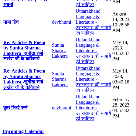
AM
ध्यानी
एवं साहित्य
Utttarakhand
August
Language &
14, 2023,
माया गीत
devbhumi
Literature -
10:28:58
उत्तराखण्ड की भाषायें
AM
एवं साहित्य
Utttarakhand
Re: Articles & Poem
May 14,
Sunita
Language &
by Sunita Sharma
2023,
Sharma
Literature -
Lakhera -सुनीता शर्मा
03:52:37
Lakhera
उत्तराखण्ड की भाषायें
लखेरा जी के कविताये
PM
एवं साहित्य
Utttarakhand
Re: Articles & Poem
May 14,
Sunita
Language &
by Sunita Sharma
2023,
Sharma
Literature -
Lakhera -सुनीता शर्मा
03:49:18
Lakhera
उत्तराखण्ड की भाषायें
लखेरा जी के कविताये
PM
एवं साहित्य
Utttarakhand
February
Language &
28, 2023,
कुछ लिखे पन्ने
devbhumi
Literature -
03:57:32
उत्तराखण्ड की भाषायें
PM
एवं साहित्य
Upcoming Calendar