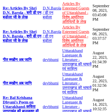
Articles By
September
Re: Articles By Shri
D.N.Barola
Esteemed Guests
08, 2023,
D.N. Barola - श्री डी एन
/ डी एन
of Uttarakhand -
03:45:08
बड़ोला जी के लेख
बड़ोला
विशेष आमंत्रित
PM
अतिथियों के लेख
Articles By
September
Re: Articles By Shri
D.N.Barola
Esteemed Guests
08, 2023,
D.N. Barola - श्री डी एन
/ डी एन
of Uttarakhand -
03:37:57
बड़ोला जी के लेख
बड़ोला
विशेष आमंत्रित
PM
अतिथियों के लेख
Utttarakhand
August
Language &
22, 2023,
गीत ब्य्खोंण अब जाणि
devbhumi
Literature -
01:34:39
उत्तराखण्ड की भाषायें
PM
एवं साहित्य
Utttarakhand
August
Language &
22, 2023,
गीत ब्य्खोंण अब जाणि
devbhumi
Literature -
01:32:56
उत्तराखण्ड की भाषायें
PM
एवं साहित्य
Re: Bal Krishana
Utttarakhand
August
Dhyani's Poem on
Language &
14, 2023,
Uttarakhand-कविता
devbhumi
Literature -
10:32:35
उत्तराखंड की बालकृष्ण डी
उत्तराखण्ड की भाषायें