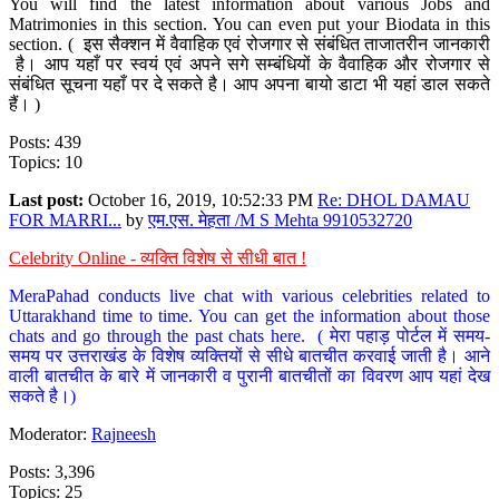
You will find the latest information about various Jobs and
Matrimonies in this section. You can even put your Biodata in this
section. ( इस सैक्शन में वैवाहिक एवं रोजगार से संबंधित ताजातरीन जानकारी
है। आप यहाँ पर स्वयं एवं अपने सगे सम्बंधियों के वैवाहिक और रोजगार से
संबंधित सूचना यहाँ पर दे सकते है। आप अपना बायो डाटा भी यहां डाल सकते
हैं। )
Posts: 439
Topics: 10
Last post:
October 16, 2019, 10:52:33 PM
Re: DHOL DAMAU
FOR MARRI...
by
एम.एस. मेहता /M S Mehta 9910532720
Celebrity Online - व्यक्ति विशेष से सीधी बात !
MeraPahad conducts live chat with various celebrities related to
Uttarakhand time to time. You can get the information about those
chats and go through the past chats here. ( मेरा पहाड़ पोर्टल में समय-
समय पर उत्तराखंड के विशेष व्यक्तियों से सीधे बातचीत करवाई जाती है। आने
वाली बातचीत के बारे में जानकारी व पुरानी बातचीतों का विवरण आप यहां देख
सकते है।)
Moderator:
Rajneesh
Posts: 3,396
Topics: 25