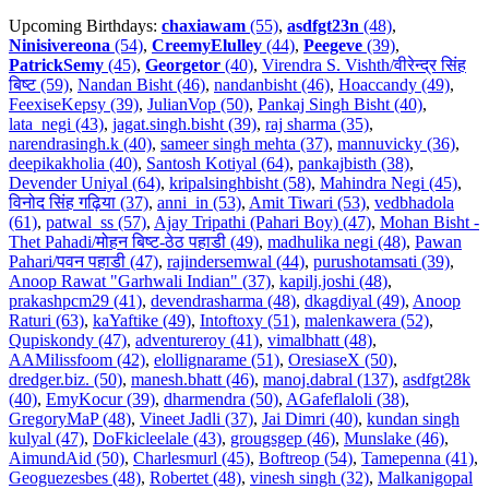
Upcoming Birthdays:
chaxiawam
(55)
,
asdfgt23n
(48)
,
Ninisivereona
(54)
,
CreemyElulley
(44)
,
Peegeve
(39)
,
PatrickSemy
(45)
,
Georgetor
(40)
,
Virendra S. Vishth/वीरेन्द्र सिंह
बिष्ट (59)
,
Nandan Bisht (46)
,
nandanbisht (46)
,
Hoaccandy (49)
,
FeexiseKepsy (39)
,
JulianVop (50)
,
Pankaj Singh Bisht (40)
,
lata_negi (43)
,
jagat.singh.bisht (39)
,
raj sharma (35)
,
narendrasingh.k (40)
,
sameer singh mehta (37)
,
mannuvicky (36)
,
deepikakholia (40)
,
Santosh Kotiyal (64)
,
pankajbisth (38)
,
Devender Uniyal (64)
,
kripalsinghbisht (58)
,
Mahindra Negi (45)
,
विनोद सिंह गढ़िया (37)
,
anni_in (53)
,
Amit Tiwari (53)
,
vedbhadola
(61)
,
patwal_ss (57)
,
Ajay Tripathi (Pahari Boy) (47)
,
Mohan Bisht -
Thet Pahadi/मोहन बिष्ट-ठेठ पहाडी (49)
,
madhulika negi (48)
,
Pawan
Pahari/पवन पहाडी (47)
,
rajindersemwal (44)
,
purushotamsati (39)
,
Anoop Rawat "Garhwali Indian" (37)
,
kapilj.joshi (48)
,
prakashpcm29 (41)
,
devendrasharma (48)
,
dkagdiyal (49)
,
Anoop
Raturi (63)
,
kaYaftike (49)
,
Intoftoxy (51)
,
malenkawera (52)
,
Qupiskondy (47)
,
adventureroy (41)
,
vimalbhatt (48)
,
AAMilissfoom (42)
,
elollignarame (51)
,
OresiaseX (50)
,
dredger.biz. (50)
,
manesh.bhatt (46)
,
manoj.dabral (137)
,
asdfgt28k
(40)
,
EmyKocur (39)
,
dharmendra (50)
,
AGafeflaloli (38)
,
GregoryMaP (48)
,
Vineet Jadli (37)
,
Jai Dimri (40)
,
kundan singh
kulyal (47)
,
DoFkicleelale (43)
,
grougsgep (46)
,
Munslake (46)
,
AimundAid (50)
,
Charlesmurl (45)
,
Boftreop (54)
,
Tamepenna (41)
,
Geoguezesbes (48)
,
Robertet (48)
,
vinesh singh (32)
,
Malkanigopal