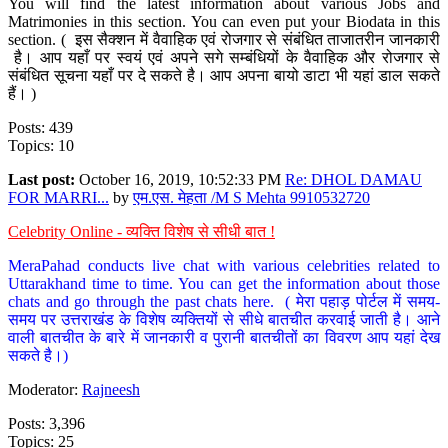
You will find the latest information about various Jobs and
Matrimonies in this section. You can even put your Biodata in this
section. ( इस सैक्शन में वैवाहिक एवं रोजगार से संबंधित ताजातरीन जानकारी
है। आप यहाँ पर स्वयं एवं अपने सगे सम्बंधियों के वैवाहिक और रोजगार से
संबंधित सूचना यहाँ पर दे सकते है। आप अपना बायो डाटा भी यहां डाल सकते
हैं। )
Posts: 439
Topics: 10
Last post:
October 16, 2019, 10:52:33 PM
Re: DHOL DAMAU
FOR MARRI...
by
एम.एस. मेहता /M S Mehta 9910532720
Celebrity Online - व्यक्ति विशेष से सीधी बात !
MeraPahad conducts live chat with various celebrities related to
Uttarakhand time to time. You can get the information about those
chats and go through the past chats here. ( मेरा पहाड़ पोर्टल में समय-
समय पर उत्तराखंड के विशेष व्यक्तियों से सीधे बातचीत करवाई जाती है। आने
वाली बातचीत के बारे में जानकारी व पुरानी बातचीतों का विवरण आप यहां देख
सकते है।)
Moderator:
Rajneesh
Posts: 3,396
Topics: 25