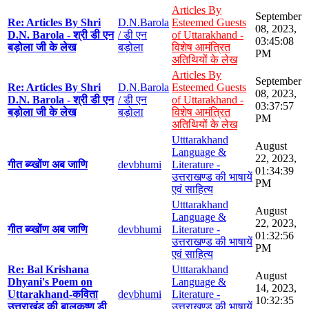
Articles By
September
Re: Articles By Shri
D.N.Barola
Esteemed Guests
08, 2023,
D.N. Barola - श्री डी एन
/ डी एन
of Uttarakhand -
03:45:08
बड़ोला जी के लेख
बड़ोला
विशेष आमंत्रित
PM
अतिथियों के लेख
Articles By
September
Re: Articles By Shri
D.N.Barola
Esteemed Guests
08, 2023,
D.N. Barola - श्री डी एन
/ डी एन
of Uttarakhand -
03:37:57
बड़ोला जी के लेख
बड़ोला
विशेष आमंत्रित
PM
अतिथियों के लेख
Utttarakhand
August
Language &
22, 2023,
गीत ब्य्खोंण अब जाणि
devbhumi
Literature -
01:34:39
उत्तराखण्ड की भाषायें
PM
एवं साहित्य
Utttarakhand
August
Language &
22, 2023,
गीत ब्य्खोंण अब जाणि
devbhumi
Literature -
01:32:56
उत्तराखण्ड की भाषायें
PM
एवं साहित्य
Re: Bal Krishana
Utttarakhand
August
Dhyani's Poem on
Language &
14, 2023,
Uttarakhand-कविता
devbhumi
Literature -
10:32:35
उत्तराखंड की बालकृष्ण डी
उत्तराखण्ड की भाषायें