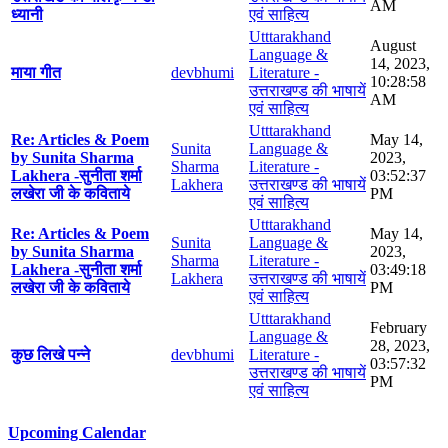
AM
ध्यानी
एवं साहित्य
Utttarakhand
August
Language &
14, 2023,
माया गीत
devbhumi
Literature -
10:28:58
उत्तराखण्ड की भाषायें
AM
एवं साहित्य
Utttarakhand
Re: Articles & Poem
May 14,
Sunita
Language &
by Sunita Sharma
2023,
Sharma
Literature -
Lakhera -सुनीता शर्मा
03:52:37
Lakhera
उत्तराखण्ड की भाषायें
लखेरा जी के कविताये
PM
एवं साहित्य
Utttarakhand
Re: Articles & Poem
May 14,
Sunita
Language &
by Sunita Sharma
2023,
Sharma
Literature -
Lakhera -सुनीता शर्मा
03:49:18
Lakhera
उत्तराखण्ड की भाषायें
लखेरा जी के कविताये
PM
एवं साहित्य
Utttarakhand
February
Language &
28, 2023,
कुछ लिखे पन्ने
devbhumi
Literature -
03:57:32
उत्तराखण्ड की भाषायें
PM
एवं साहित्य
Upcoming Calendar