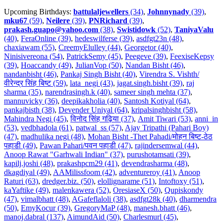
Upcoming Birthdays:
battulaljewellers
(34)
,
Johnnynady
(39)
,
mku67
(59)
,
Neilere
(39)
,
PNRichard
(39)
,
prakash.guapo@yahoo.com
(38)
,
Swistidowk
(52)
,
TaniyaValu
(40)
,
FeraOnline (39)
,
hedeswilferse (39)
,
asdfgt23n (48)
,
chaxiawam (55)
,
CreemyElulley (44)
,
Georgetor (40)
,
Ninisivereona (54)
,
PatrickSemy (45)
,
Peegeve (39)
,
FeexiseKepsy
(39)
,
Hoaccandy (49)
,
JulianVop (50)
,
Nandan Bisht (46)
,
nandanbisht (46)
,
Pankaj Singh Bisht (40)
,
Virendra S. Vishth/
वीरेन्द्र सिंह बिष्ट (59)
,
lata_negi (43)
,
jagat.singh.bisht (39)
,
raj
sharma (35)
,
narendrasingh.k (40)
,
sameer singh mehta (37)
,
mannuvicky (36)
,
deepikakholia (40)
,
Santosh Kotiyal (64)
,
pankajbisth (38)
,
Devender Uniyal (64)
,
kripalsinghbisht (58)
,
Mahindra Negi (45)
,
विनोद सिंह गढ़िया (37)
,
Amit Tiwari (53)
,
anni_in
(53)
,
vedbhadola (61)
,
patwal_ss (57)
,
Ajay Tripathi (Pahari Boy)
(47)
,
madhulika negi (48)
,
Mohan Bisht -Thet Pahadi/मोहन बिष्ट-ठेठ
पहाडी (49)
,
Pawan Pahari/पवन पहाडी (47)
,
rajindersemwal (44)
,
Anoop Rawat "Garhwali Indian" (37)
,
purushotamsati (39)
,
kapilj.joshi (48)
,
prakashpcm29 (41)
,
devendrasharma (48)
,
dkagdiyal (49)
,
AAMilissfoom (42)
,
adventureroy (41)
,
Anoop
Raturi (63)
,
dredger.biz. (50)
,
elollignarame (51)
,
Intoftoxy (51)
,
kaYaftike (49)
,
malenkawera (52)
,
OresiaseX (50)
,
Qupiskondy
(47)
,
vimalbhatt (48)
,
AGafeflaloli (38)
,
asdfgt28k (40)
,
dharmendra
(50)
,
EmyKocur (39)
,
GregoryMaP (48)
,
manesh.bhatt (46)
,
manoj.dabral (137)
,
AimundAid (50)
,
Charlesmurl (45)
,