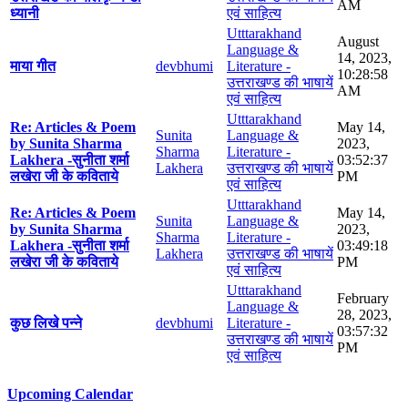
AM
ध्यानी
एवं साहित्य
Utttarakhand
August
Language &
14, 2023,
माया गीत
devbhumi
Literature -
10:28:58
उत्तराखण्ड की भाषायें
AM
एवं साहित्य
Utttarakhand
Re: Articles & Poem
May 14,
Sunita
Language &
by Sunita Sharma
2023,
Sharma
Literature -
Lakhera -सुनीता शर्मा
03:52:37
Lakhera
उत्तराखण्ड की भाषायें
लखेरा जी के कविताये
PM
एवं साहित्य
Utttarakhand
Re: Articles & Poem
May 14,
Sunita
Language &
by Sunita Sharma
2023,
Sharma
Literature -
Lakhera -सुनीता शर्मा
03:49:18
Lakhera
उत्तराखण्ड की भाषायें
लखेरा जी के कविताये
PM
एवं साहित्य
Utttarakhand
February
Language &
28, 2023,
कुछ लिखे पन्ने
devbhumi
Literature -
03:57:32
उत्तराखण्ड की भाषायें
PM
एवं साहित्य
Upcoming Calendar