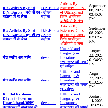
Articles By
September
Re: Articles By Shri
D.N.Barola
Esteemed Guests
08, 2023,
D.N. Barola - श्री डी एन
/ डी एन
of Uttarakhand -
03:45:08
बड़ोला जी के लेख
बड़ोला
विशेष आमंत्रित
PM
अतिथियों के लेख
Articles By
September
Re: Articles By Shri
D.N.Barola
Esteemed Guests
08, 2023,
D.N. Barola - श्री डी एन
/ डी एन
of Uttarakhand -
03:37:57
बड़ोला जी के लेख
बड़ोला
विशेष आमंत्रित
PM
अतिथियों के लेख
Utttarakhand
August
Language &
22, 2023,
गीत ब्य्खोंण अब जाणि
devbhumi
Literature -
01:34:39
उत्तराखण्ड की भाषायें
PM
एवं साहित्य
Utttarakhand
August
Language &
22, 2023,
गीत ब्य्खोंण अब जाणि
devbhumi
Literature -
01:32:56
उत्तराखण्ड की भाषायें
PM
एवं साहित्य
Re: Bal Krishana
Utttarakhand
August
Dhyani's Poem on
Language &
14, 2023,
Uttarakhand-कविता
devbhumi
Literature -
10:32:35
उत्तराखंड की बालकृष्ण डी
उत्तराखण्ड की भाषायें