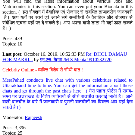
You will find the latest information about various Jobs and
Matrimonies in this section. You can even put your Biodata in this
section. ( इस सैक्शन में वैवाहिक एवं रोजगार से संबंधित ताजातरीन जानकारी
है। आप यहाँ पर स्वयं एवं अपने सगे सम्बंधियों के वैवाहिक और रोजगार से
संबंधित सूचना यहाँ पर दे सकते है। आप अपना बायो डाटा भी यहां डाल सकते
हैं। )
Posts: 439
Topics: 10
Last post:
October 16, 2019, 10:52:33 PM
Re: DHOL DAMAU
FOR MARRI...
by
एम.एस. मेहता /M S Mehta 9910532720
Celebrity Online - व्यक्ति विशेष से सीधी बात !
MeraPahad conducts live chat with various celebrities related to
Uttarakhand time to time. You can get the information about those
chats and go through the past chats here. ( मेरा पहाड़ पोर्टल में समय-
समय पर उत्तराखंड के विशेष व्यक्तियों से सीधे बातचीत करवाई जाती है। आने
वाली बातचीत के बारे में जानकारी व पुरानी बातचीतों का विवरण आप यहां देख
सकते है।)
Moderator:
Rajneesh
Posts: 3,396
Topics: 25