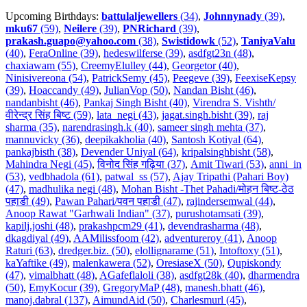
Upcoming Birthdays:
battulaljewellers
(34)
,
Johnnynady
(39)
,
mku67
(59)
,
Neilere
(39)
,
PNRichard
(39)
,
prakash.guapo@yahoo.com
(38)
,
Swistidowk
(52)
,
TaniyaValu
(40)
,
FeraOnline (39)
,
hedeswilferse (39)
,
asdfgt23n (48)
,
chaxiawam (55)
,
CreemyElulley (44)
,
Georgetor (40)
,
Ninisivereona (54)
,
PatrickSemy (45)
,
Peegeve (39)
,
FeexiseKepsy
(39)
,
Hoaccandy (49)
,
JulianVop (50)
,
Nandan Bisht (46)
,
nandanbisht (46)
,
Pankaj Singh Bisht (40)
,
Virendra S. Vishth/
वीरेन्द्र सिंह बिष्ट (59)
,
lata_negi (43)
,
jagat.singh.bisht (39)
,
raj
sharma (35)
,
narendrasingh.k (40)
,
sameer singh mehta (37)
,
mannuvicky (36)
,
deepikakholia (40)
,
Santosh Kotiyal (64)
,
pankajbisth (38)
,
Devender Uniyal (64)
,
kripalsinghbisht (58)
,
Mahindra Negi (45)
,
विनोद सिंह गढ़िया (37)
,
Amit Tiwari (53)
,
anni_in
(53)
,
vedbhadola (61)
,
patwal_ss (57)
,
Ajay Tripathi (Pahari Boy)
(47)
,
madhulika negi (48)
,
Mohan Bisht -Thet Pahadi/मोहन बिष्ट-ठेठ
पहाडी (49)
,
Pawan Pahari/पवन पहाडी (47)
,
rajindersemwal (44)
,
Anoop Rawat "Garhwali Indian" (37)
,
purushotamsati (39)
,
kapilj.joshi (48)
,
prakashpcm29 (41)
,
devendrasharma (48)
,
dkagdiyal (49)
,
AAMilissfoom (42)
,
adventureroy (41)
,
Anoop
Raturi (63)
,
dredger.biz. (50)
,
elollignarame (51)
,
Intoftoxy (51)
,
kaYaftike (49)
,
malenkawera (52)
,
OresiaseX (50)
,
Qupiskondy
(47)
,
vimalbhatt (48)
,
AGafeflaloli (38)
,
asdfgt28k (40)
,
dharmendra
(50)
,
EmyKocur (39)
,
GregoryMaP (48)
,
manesh.bhatt (46)
,
manoj.dabral (137)
,
AimundAid (50)
,
Charlesmurl (45)
,