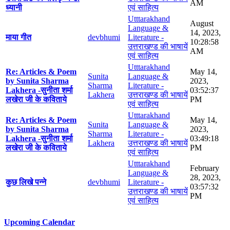
AM
ध्यानी
एवं साहित्य
Utttarakhand
August
Language &
14, 2023,
माया गीत
devbhumi
Literature -
10:28:58
उत्तराखण्ड की भाषायें
AM
एवं साहित्य
Utttarakhand
Re: Articles & Poem
May 14,
Sunita
Language &
by Sunita Sharma
2023,
Sharma
Literature -
Lakhera -सुनीता शर्मा
03:52:37
Lakhera
उत्तराखण्ड की भाषायें
लखेरा जी के कविताये
PM
एवं साहित्य
Utttarakhand
Re: Articles & Poem
May 14,
Sunita
Language &
by Sunita Sharma
2023,
Sharma
Literature -
Lakhera -सुनीता शर्मा
03:49:18
Lakhera
उत्तराखण्ड की भाषायें
लखेरा जी के कविताये
PM
एवं साहित्य
Utttarakhand
February
Language &
28, 2023,
कुछ लिखे पन्ने
devbhumi
Literature -
03:57:32
उत्तराखण्ड की भाषायें
PM
एवं साहित्य
Upcoming Calendar