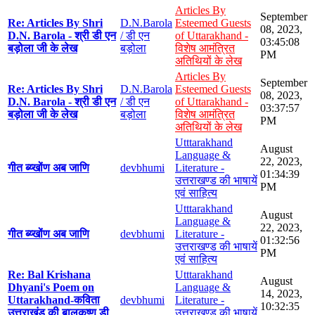
Articles By
September
Re: Articles By Shri
D.N.Barola
Esteemed Guests
08, 2023,
D.N. Barola - श्री डी एन
/ डी एन
of Uttarakhand -
03:45:08
बड़ोला जी के लेख
बड़ोला
विशेष आमंत्रित
PM
अतिथियों के लेख
Articles By
September
Re: Articles By Shri
D.N.Barola
Esteemed Guests
08, 2023,
D.N. Barola - श्री डी एन
/ डी एन
of Uttarakhand -
03:37:57
बड़ोला जी के लेख
बड़ोला
विशेष आमंत्रित
PM
अतिथियों के लेख
Utttarakhand
August
Language &
22, 2023,
गीत ब्य्खोंण अब जाणि
devbhumi
Literature -
01:34:39
उत्तराखण्ड की भाषायें
PM
एवं साहित्य
Utttarakhand
August
Language &
22, 2023,
गीत ब्य्खोंण अब जाणि
devbhumi
Literature -
01:32:56
उत्तराखण्ड की भाषायें
PM
एवं साहित्य
Re: Bal Krishana
Utttarakhand
August
Dhyani's Poem on
Language &
14, 2023,
Uttarakhand-कविता
devbhumi
Literature -
10:32:35
उत्तराखंड की बालकृष्ण डी
उत्तराखण्ड की भाषायें