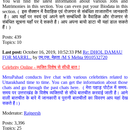
You will find the latest information about various Jobs and
Matrimonies in this section. You can even put your Biodata in this
section. ( इस सैक्शन में वैवाहिक एवं रोजगार से संबंधित ताजातरीन जानकारी
है। आप यहाँ पर स्वयं एवं अपने सगे सम्बंधियों के वैवाहिक और रोजगार से
संबंधित सूचना यहाँ पर दे सकते है। आप अपना बायो डाटा भी यहां डाल सकते
हैं। )
Posts: 439
Topics: 10
Last post:
October 16, 2019, 10:52:33 PM
Re: DHOL DAMAU
FOR MARRI...
by
एम.एस. मेहता /M S Mehta 9910532720
Celebrity Online - व्यक्ति विशेष से सीधी बात !
MeraPahad conducts live chat with various celebrities related to
Uttarakhand time to time. You can get the information about those
chats and go through the past chats here. ( मेरा पहाड़ पोर्टल में समय-
समय पर उत्तराखंड के विशेष व्यक्तियों से सीधे बातचीत करवाई जाती है। आने
वाली बातचीत के बारे में जानकारी व पुरानी बातचीतों का विवरण आप यहां देख
सकते है।)
Moderator:
Rajneesh
Posts: 3,396
Topics: 25