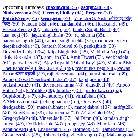
Upcoming Birthdays:
chaxiawam
(55)
,
asdfgt23n
(48)
,
Ninisivereona
(54)
,
CreemyElulley
(44)
,
Peegeve
(39)
,
PatrickSemy
(45)
,
Georgetor
(40)
,
Virendra S. Vishth/वीरेन्द्र सिंह
बिष्ट (59)
,
Nandan Bisht (46)
,
nandanbisht (46)
,
Hoaccandy (49)
,
FeexiseKepsy (39)
,
JulianVop (50)
,
Pankaj Singh Bisht (40)
,
lata_negi (43)
,
jagat.singh.bisht (39)
,
raj sharma (35)
,
narendrasingh.k (40)
,
sameer singh mehta (37)
,
mannuvicky (36)
,
deepikakholia (40)
,
Santosh Kotiyal (64)
,
pankajbisth (38)
,
Devender Uniyal (64)
,
kripalsinghbisht (58)
,
Mahindra Negi (45)
,
विनोद सिंह गढ़िया (37)
,
anni_in (53)
,
Amit Tiwari (53)
,
vedbhadola
(61)
,
patwal_ss (57)
,
Ajay Tripathi (Pahari Boy) (47)
,
Mohan Bisht -
Thet Pahadi/मोहन बिष्ट-ठेठ पहाडी (49)
,
madhulika negi (48)
,
Pawan
Pahari/पवन पहाडी (47)
,
rajindersemwal (44)
,
purushotamsati (39)
,
Anoop Rawat "Garhwali Indian" (37)
,
kapilj.joshi (48)
,
prakashpcm29 (41)
,
devendrasharma (48)
,
dkagdiyal (49)
,
Anoop
Raturi (63)
,
kaYaftike (49)
,
Intoftoxy (51)
,
malenkawera (52)
,
Qupiskondy (47)
,
adventureroy (41)
,
vimalbhatt (48)
,
AAMilissfoom (42)
,
elollignarame (51)
,
OresiaseX (50)
,
dredger.biz. (50)
,
manesh.bhatt (46)
,
manoj.dabral (137)
,
asdfgt28k
(40)
,
EmyKocur (39)
,
dharmendra (50)
,
AGafeflaloli (38)
,
GregoryMaP (48)
,
Vineet Jadli (37)
,
Jai Dimri (40)
,
kundan singh
kulyal (47)
,
DoFkicleelale (43)
,
grougsgep (46)
,
Munslake (46)
,
AimundAid (50)
,
Charlesmurl (45)
,
Boftreop (54)
,
Tamepenna (41)
,
Geoguezesbes (48)
,
Robertet (48)
,
vinesh singh (32)
,
Malkanigopal