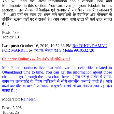
You will find the latest information about various Jobs and
Matrimonies in this section. You can even put your Biodata in this
section. ( इस सैक्शन में वैवाहिक एवं रोजगार से संबंधित ताजातरीन जानकारी
है। आप यहाँ पर स्वयं एवं अपने सगे सम्बंधियों के वैवाहिक और रोजगार से
संबंधित सूचना यहाँ पर दे सकते है। आप अपना बायो डाटा भी यहां डाल सकते
हैं। )
Posts: 439
Topics: 10
Last post:
October 16, 2019, 10:52:33 PM
Re: DHOL DAMAU
FOR MARRI...
by
एम.एस. मेहता /M S Mehta 9910532720
Celebrity Online - व्यक्ति विशेष से सीधी बात !
MeraPahad conducts live chat with various celebrities related to
Uttarakhand time to time. You can get the information about those
chats and go through the past chats here. ( मेरा पहाड़ पोर्टल में समय-
समय पर उत्तराखंड के विशेष व्यक्तियों से सीधे बातचीत करवाई जाती है। आने
वाली बातचीत के बारे में जानकारी व पुरानी बातचीतों का विवरण आप यहां देख
सकते है।)
Moderator:
Rajneesh
Posts: 3,396
Topics: 25