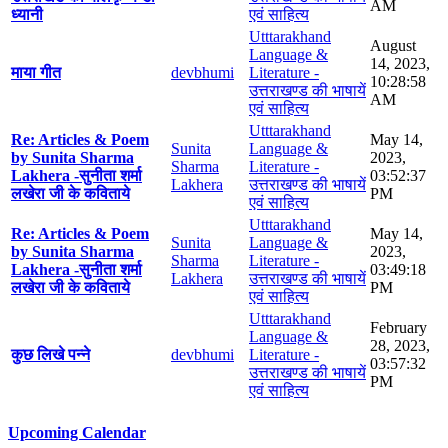
AM
ध्यानी
एवं साहित्य
Utttarakhand
August
Language &
14, 2023,
माया गीत
devbhumi
Literature -
10:28:58
उत्तराखण्ड की भाषायें
AM
एवं साहित्य
Utttarakhand
Re: Articles & Poem
May 14,
Sunita
Language &
by Sunita Sharma
2023,
Sharma
Literature -
Lakhera -सुनीता शर्मा
03:52:37
Lakhera
उत्तराखण्ड की भाषायें
लखेरा जी के कविताये
PM
एवं साहित्य
Utttarakhand
Re: Articles & Poem
May 14,
Sunita
Language &
by Sunita Sharma
2023,
Sharma
Literature -
Lakhera -सुनीता शर्मा
03:49:18
Lakhera
उत्तराखण्ड की भाषायें
लखेरा जी के कविताये
PM
एवं साहित्य
Utttarakhand
February
Language &
28, 2023,
कुछ लिखे पन्ने
devbhumi
Literature -
03:57:32
उत्तराखण्ड की भाषायें
PM
एवं साहित्य
Upcoming Calendar