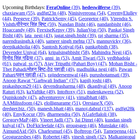
Upcoming Birthdays:
FeraOnline
(39)
,
hedeswilferse
(39)
,
chaxiawam (55)
,
asdfgt23n (48)
,
Ninisivereona (54)
,
CreemyElulley
(44)
,
Peegeve (39)
,
PatrickSemy (45)
,
Georgetor (40)
,
Virendra S.
Vishth/वीरेन्द्र सिंह बिष्ट (59)
,
Nandan Bisht (46)
,
nandanbisht (46)
,
Hoaccandy (49)
,
FeexiseKepsy (39)
,
JulianVop (50)
,
Pankaj Singh
Bisht (40)
,
lata_negi (43)
,
jagat.singh.bisht (39)
,
raj sharma (35)
,
narendrasingh.k (40)
,
sameer singh mehta (37)
,
mannuvicky (36)
,
deepikakholia (40)
,
Santosh Kotiyal (64)
,
pankajbisth (38)
,
Devender Uniyal (64)
,
kripalsinghbisht (58)
,
Mahindra Negi (45)
,
विनोद सिंह गढ़िया (37)
,
anni_in (53)
,
Amit Tiwari (53)
,
vedbhadola
(61)
,
patwal_ss (57)
,
Ajay Tripathi (Pahari Boy) (47)
,
Mohan Bisht -
Thet Pahadi/मोहन बिष्ट-ठेठ पहाडी (49)
,
madhulika negi (48)
,
Pawan
Pahari/पवन पहाडी (47)
,
rajindersemwal (44)
,
purushotamsati (39)
,
Anoop Rawat "Garhwali Indian" (37)
,
kapilj.joshi (48)
,
prakashpcm29 (41)
,
devendrasharma (48)
,
dkagdiyal (49)
,
Anoop
Raturi (63)
,
kaYaftike (49)
,
Intoftoxy (51)
,
malenkawera (52)
,
Qupiskondy (47)
,
adventureroy (41)
,
vimalbhatt (48)
,
AAMilissfoom (42)
,
elollignarame (51)
,
OresiaseX (50)
,
dredger.biz. (50)
,
manesh.bhatt (46)
,
manoj.dabral (137)
,
asdfgt28k
(40)
,
EmyKocur (39)
,
dharmendra (50)
,
AGafeflaloli (38)
,
GregoryMaP (48)
,
Vineet Jadli (37)
,
Jai Dimri (40)
,
kundan singh
kulyal (47)
,
DoFkicleelale (43)
,
grougsgep (46)
,
Munslake (46)
,
AimundAid (50)
,
Charlesmurl (45)
,
Boftreop (54)
,
Tamepenna (41)
,
Geoguezesbes (48)
,
Robertet (48)
,
vinesh singh (32)
,
Malkanigopal