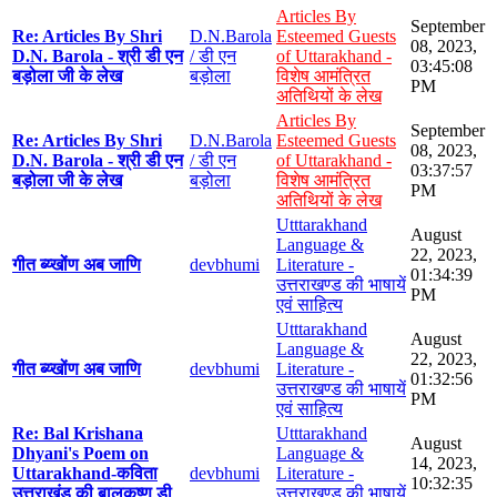
Articles By
September
Re: Articles By Shri
D.N.Barola
Esteemed Guests
08, 2023,
D.N. Barola - श्री डी एन
/ डी एन
of Uttarakhand -
03:45:08
बड़ोला जी के लेख
बड़ोला
विशेष आमंत्रित
PM
अतिथियों के लेख
Articles By
September
Re: Articles By Shri
D.N.Barola
Esteemed Guests
08, 2023,
D.N. Barola - श्री डी एन
/ डी एन
of Uttarakhand -
03:37:57
बड़ोला जी के लेख
बड़ोला
विशेष आमंत्रित
PM
अतिथियों के लेख
Utttarakhand
August
Language &
22, 2023,
गीत ब्य्खोंण अब जाणि
devbhumi
Literature -
01:34:39
उत्तराखण्ड की भाषायें
PM
एवं साहित्य
Utttarakhand
August
Language &
22, 2023,
गीत ब्य्खोंण अब जाणि
devbhumi
Literature -
01:32:56
उत्तराखण्ड की भाषायें
PM
एवं साहित्य
Re: Bal Krishana
Utttarakhand
August
Dhyani's Poem on
Language &
14, 2023,
Uttarakhand-कविता
devbhumi
Literature -
10:32:35
उत्तराखंड की बालकृष्ण डी
उत्तराखण्ड की भाषायें