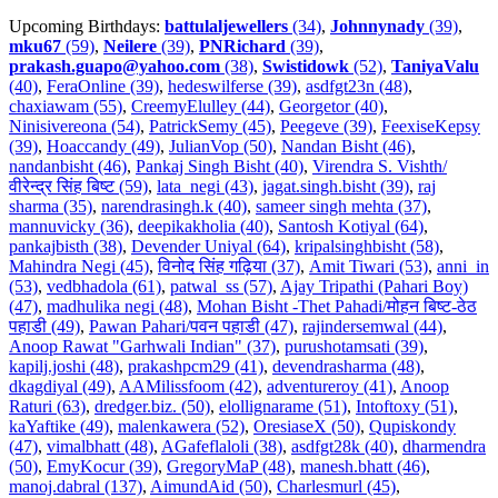
Upcoming Birthdays:
battulaljewellers
(34)
,
Johnnynady
(39)
,
mku67
(59)
,
Neilere
(39)
,
PNRichard
(39)
,
prakash.guapo@yahoo.com
(38)
,
Swistidowk
(52)
,
TaniyaValu
(40)
,
FeraOnline (39)
,
hedeswilferse (39)
,
asdfgt23n (48)
,
chaxiawam (55)
,
CreemyElulley (44)
,
Georgetor (40)
,
Ninisivereona (54)
,
PatrickSemy (45)
,
Peegeve (39)
,
FeexiseKepsy
(39)
,
Hoaccandy (49)
,
JulianVop (50)
,
Nandan Bisht (46)
,
nandanbisht (46)
,
Pankaj Singh Bisht (40)
,
Virendra S. Vishth/
वीरेन्द्र सिंह बिष्ट (59)
,
lata_negi (43)
,
jagat.singh.bisht (39)
,
raj
sharma (35)
,
narendrasingh.k (40)
,
sameer singh mehta (37)
,
mannuvicky (36)
,
deepikakholia (40)
,
Santosh Kotiyal (64)
,
pankajbisth (38)
,
Devender Uniyal (64)
,
kripalsinghbisht (58)
,
Mahindra Negi (45)
,
विनोद सिंह गढ़िया (37)
,
Amit Tiwari (53)
,
anni_in
(53)
,
vedbhadola (61)
,
patwal_ss (57)
,
Ajay Tripathi (Pahari Boy)
(47)
,
madhulika negi (48)
,
Mohan Bisht -Thet Pahadi/मोहन बिष्ट-ठेठ
पहाडी (49)
,
Pawan Pahari/पवन पहाडी (47)
,
rajindersemwal (44)
,
Anoop Rawat "Garhwali Indian" (37)
,
purushotamsati (39)
,
kapilj.joshi (48)
,
prakashpcm29 (41)
,
devendrasharma (48)
,
dkagdiyal (49)
,
AAMilissfoom (42)
,
adventureroy (41)
,
Anoop
Raturi (63)
,
dredger.biz. (50)
,
elollignarame (51)
,
Intoftoxy (51)
,
kaYaftike (49)
,
malenkawera (52)
,
OresiaseX (50)
,
Qupiskondy
(47)
,
vimalbhatt (48)
,
AGafeflaloli (38)
,
asdfgt28k (40)
,
dharmendra
(50)
,
EmyKocur (39)
,
GregoryMaP (48)
,
manesh.bhatt (46)
,
manoj.dabral (137)
,
AimundAid (50)
,
Charlesmurl (45)
,