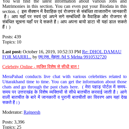
You will find the latest information about various Jobs and
Matrimonies in this section. You can even put your Biodata in this
section. ( इस सैक्शन में वैवाहिक एवं रोजगार से संबंधित ताजातरीन जानकारी
है। आप यहाँ पर स्वयं एवं अपने सगे सम्बंधियों के वैवाहिक और रोजगार से
संबंधित सूचना यहाँ पर दे सकते है। आप अपना बायो डाटा भी यहां डाल सकते
हैं। )
Posts: 439
Topics: 10
Last post:
October 16, 2019, 10:52:33 PM
Re: DHOL DAMAU
FOR MARRI...
by
एम.एस. मेहता /M S Mehta 9910532720
Celebrity Online - व्यक्ति विशेष से सीधी बात !
MeraPahad conducts live chat with various celebrities related to
Uttarakhand time to time. You can get the information about those
chats and go through the past chats here. ( मेरा पहाड़ पोर्टल में समय-
समय पर उत्तराखंड के विशेष व्यक्तियों से सीधे बातचीत करवाई जाती है। आने
वाली बातचीत के बारे में जानकारी व पुरानी बातचीतों का विवरण आप यहां देख
सकते है।)
Moderator:
Rajneesh
Posts: 3,396
Topics: 25