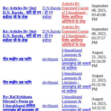
Articles By
September
Re: Articles By Shri
D.N.Barola
Esteemed Guests
08, 2023,
D.N. Barola - श्री डी एन
/ डी एन
of Uttarakhand -
03:45:08
बड़ोला जी के लेख
बड़ोला
विशेष आमंत्रित
PM
अतिथियों के लेख
Articles By
September
Re: Articles By Shri
D.N.Barola
Esteemed Guests
08, 2023,
D.N. Barola - श्री डी एन
/ डी एन
of Uttarakhand -
03:37:57
बड़ोला जी के लेख
बड़ोला
विशेष आमंत्रित
PM
अतिथियों के लेख
Utttarakhand
August
Language &
22, 2023,
गीत ब्य्खोंण अब जाणि
devbhumi
Literature -
01:34:39
उत्तराखण्ड की भाषायें
PM
एवं साहित्य
Utttarakhand
August
Language &
22, 2023,
गीत ब्य्खोंण अब जाणि
devbhumi
Literature -
01:32:56
उत्तराखण्ड की भाषायें
PM
एवं साहित्य
Re: Bal Krishana
Utttarakhand
August
Dhyani's Poem on
Language &
14, 2023,
Uttarakhand-कविता
devbhumi
Literature -
10:32:35
उत्तराखंड की बालकृष्ण डी
उत्तराखण्ड की भाषायें