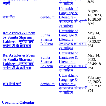
AM
ध्यानी
एवं साहित्य
Utttarakhand
August
Language &
14, 2023,
माया गीत
devbhumi
Literature -
10:28:58
उत्तराखण्ड की भाषायें
AM
एवं साहित्य
Utttarakhand
Re: Articles & Poem
May 14,
Sunita
Language &
by Sunita Sharma
2023,
Sharma
Literature -
Lakhera -सुनीता शर्मा
03:52:37
Lakhera
उत्तराखण्ड की भाषायें
लखेरा जी के कविताये
PM
एवं साहित्य
Utttarakhand
Re: Articles & Poem
May 14,
Sunita
Language &
by Sunita Sharma
2023,
Sharma
Literature -
Lakhera -सुनीता शर्मा
03:49:18
Lakhera
उत्तराखण्ड की भाषायें
लखेरा जी के कविताये
PM
एवं साहित्य
Utttarakhand
February
Language &
28, 2023,
कुछ लिखे पन्ने
devbhumi
Literature -
03:57:32
उत्तराखण्ड की भाषायें
PM
एवं साहित्य
Upcoming Calendar