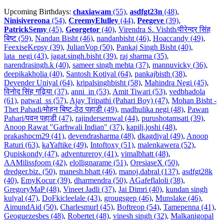
Upcoming Birthdays:
chaxiawam
(55)
,
asdfgt23n
(48)
,
Ninisivereona
(54)
,
CreemyElulley
(44)
,
Peegeve
(39)
,
PatrickSemy
(45)
,
Georgetor
(40)
,
Virendra S. Vishth/वीरेन्द्र सिंह
बिष्ट (59)
,
Nandan Bisht (46)
,
nandanbisht (46)
,
Hoaccandy (49)
,
FeexiseKepsy (39)
,
JulianVop (50)
,
Pankaj Singh Bisht (40)
,
lata_negi (43)
,
jagat.singh.bisht (39)
,
raj sharma (35)
,
narendrasingh.k (40)
,
sameer singh mehta (37)
,
mannuvicky (36)
,
deepikakholia (40)
,
Santosh Kotiyal (64)
,
pankajbisth (38)
,
Devender Uniyal (64)
,
kripalsinghbisht (58)
,
Mahindra Negi (45)
,
विनोद सिंह गढ़िया (37)
,
anni_in (53)
,
Amit Tiwari (53)
,
vedbhadola
(61)
,
patwal_ss (57)
,
Ajay Tripathi (Pahari Boy) (47)
,
Mohan Bisht -
Thet Pahadi/मोहन बिष्ट-ठेठ पहाडी (49)
,
madhulika negi (48)
,
Pawan
Pahari/पवन पहाडी (47)
,
rajindersemwal (44)
,
purushotamsati (39)
,
Anoop Rawat "Garhwali Indian" (37)
,
kapilj.joshi (48)
,
prakashpcm29 (41)
,
devendrasharma (48)
,
dkagdiyal (49)
,
Anoop
Raturi (63)
,
kaYaftike (49)
,
Intoftoxy (51)
,
malenkawera (52)
,
Qupiskondy (47)
,
adventureroy (41)
,
vimalbhatt (48)
,
AAMilissfoom (42)
,
elollignarame (51)
,
OresiaseX (50)
,
dredger.biz. (50)
,
manesh.bhatt (46)
,
manoj.dabral (137)
,
asdfgt28k
(40)
,
EmyKocur (39)
,
dharmendra (50)
,
AGafeflaloli (38)
,
GregoryMaP (48)
,
Vineet Jadli (37)
,
Jai Dimri (40)
,
kundan singh
kulyal (47)
,
DoFkicleelale (43)
,
grougsgep (46)
,
Munslake (46)
,
AimundAid (50)
,
Charlesmurl (45)
,
Boftreop (54)
,
Tamepenna (41)
,
Geoguezesbes (48)
,
Robertet (48)
,
vinesh singh (32)
,
Malkanigopal