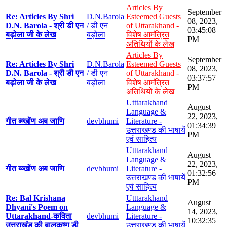
Articles By
September
Re: Articles By Shri
D.N.Barola
Esteemed Guests
08, 2023,
D.N. Barola - श्री डी एन
/ डी एन
of Uttarakhand -
03:45:08
बड़ोला जी के लेख
बड़ोला
विशेष आमंत्रित
PM
अतिथियों के लेख
Articles By
September
Re: Articles By Shri
D.N.Barola
Esteemed Guests
08, 2023,
D.N. Barola - श्री डी एन
/ डी एन
of Uttarakhand -
03:37:57
बड़ोला जी के लेख
बड़ोला
विशेष आमंत्रित
PM
अतिथियों के लेख
Utttarakhand
August
Language &
22, 2023,
गीत ब्य्खोंण अब जाणि
devbhumi
Literature -
01:34:39
उत्तराखण्ड की भाषायें
PM
एवं साहित्य
Utttarakhand
August
Language &
22, 2023,
गीत ब्य्खोंण अब जाणि
devbhumi
Literature -
01:32:56
उत्तराखण्ड की भाषायें
PM
एवं साहित्य
Re: Bal Krishana
Utttarakhand
August
Dhyani's Poem on
Language &
14, 2023,
Uttarakhand-कविता
devbhumi
Literature -
10:32:35
उत्तराखंड की बालकृष्ण डी
उत्तराखण्ड की भाषायें