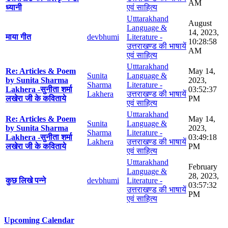
AM
ध्यानी
एवं साहित्य
Utttarakhand
August
Language &
14, 2023,
माया गीत
devbhumi
Literature -
10:28:58
उत्तराखण्ड की भाषायें
AM
एवं साहित्य
Utttarakhand
Re: Articles & Poem
May 14,
Sunita
Language &
by Sunita Sharma
2023,
Sharma
Literature -
Lakhera -सुनीता शर्मा
03:52:37
Lakhera
उत्तराखण्ड की भाषायें
लखेरा जी के कविताये
PM
एवं साहित्य
Utttarakhand
Re: Articles & Poem
May 14,
Sunita
Language &
by Sunita Sharma
2023,
Sharma
Literature -
Lakhera -सुनीता शर्मा
03:49:18
Lakhera
उत्तराखण्ड की भाषायें
लखेरा जी के कविताये
PM
एवं साहित्य
Utttarakhand
February
Language &
28, 2023,
कुछ लिखे पन्ने
devbhumi
Literature -
03:57:32
उत्तराखण्ड की भाषायें
PM
एवं साहित्य
Upcoming Calendar