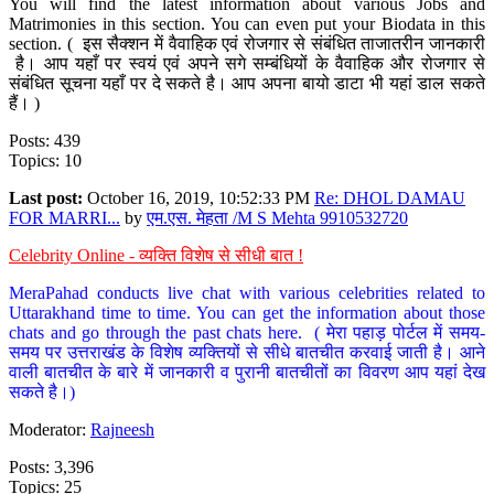
You will find the latest information about various Jobs and
Matrimonies in this section. You can even put your Biodata in this
section. ( इस सैक्शन में वैवाहिक एवं रोजगार से संबंधित ताजातरीन जानकारी
है। आप यहाँ पर स्वयं एवं अपने सगे सम्बंधियों के वैवाहिक और रोजगार से
संबंधित सूचना यहाँ पर दे सकते है। आप अपना बायो डाटा भी यहां डाल सकते
हैं। )
Posts: 439
Topics: 10
Last post:
October 16, 2019, 10:52:33 PM
Re: DHOL DAMAU
FOR MARRI...
by
एम.एस. मेहता /M S Mehta 9910532720
Celebrity Online - व्यक्ति विशेष से सीधी बात !
MeraPahad conducts live chat with various celebrities related to
Uttarakhand time to time. You can get the information about those
chats and go through the past chats here. ( मेरा पहाड़ पोर्टल में समय-
समय पर उत्तराखंड के विशेष व्यक्तियों से सीधे बातचीत करवाई जाती है। आने
वाली बातचीत के बारे में जानकारी व पुरानी बातचीतों का विवरण आप यहां देख
सकते है।)
Moderator:
Rajneesh
Posts: 3,396
Topics: 25