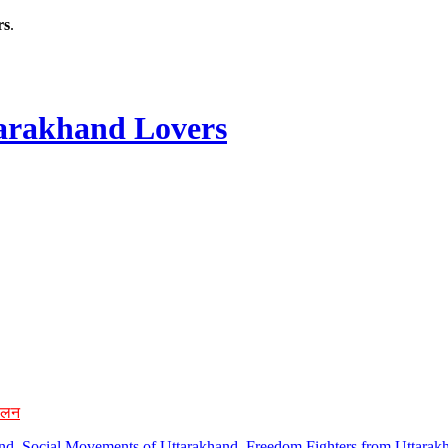
rs
.
rakhand Lovers
ोलन
hand, Social Movements of Uttarakhand, Freedom Fighters from Uttarakh