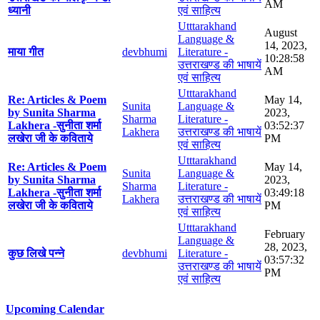
AM
ध्यानी
एवं साहित्य
Utttarakhand
August
Language &
14, 2023,
माया गीत
devbhumi
Literature -
10:28:58
उत्तराखण्ड की भाषायें
AM
एवं साहित्य
Utttarakhand
Re: Articles & Poem
May 14,
Sunita
Language &
by Sunita Sharma
2023,
Sharma
Literature -
Lakhera -सुनीता शर्मा
03:52:37
Lakhera
उत्तराखण्ड की भाषायें
लखेरा जी के कविताये
PM
एवं साहित्य
Utttarakhand
Re: Articles & Poem
May 14,
Sunita
Language &
by Sunita Sharma
2023,
Sharma
Literature -
Lakhera -सुनीता शर्मा
03:49:18
Lakhera
उत्तराखण्ड की भाषायें
लखेरा जी के कविताये
PM
एवं साहित्य
Utttarakhand
February
Language &
28, 2023,
कुछ लिखे पन्ने
devbhumi
Literature -
03:57:32
उत्तराखण्ड की भाषायें
PM
एवं साहित्य
Upcoming Calendar