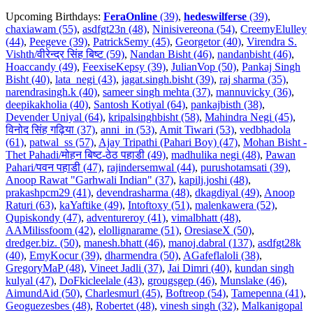
Upcoming Birthdays:
FeraOnline
(39)
,
hedeswilferse
(39)
,
chaxiawam (55)
,
asdfgt23n (48)
,
Ninisivereona (54)
,
CreemyElulley
(44)
,
Peegeve (39)
,
PatrickSemy (45)
,
Georgetor (40)
,
Virendra S.
Vishth/वीरेन्द्र सिंह बिष्ट (59)
,
Nandan Bisht (46)
,
nandanbisht (46)
,
Hoaccandy (49)
,
FeexiseKepsy (39)
,
JulianVop (50)
,
Pankaj Singh
Bisht (40)
,
lata_negi (43)
,
jagat.singh.bisht (39)
,
raj sharma (35)
,
narendrasingh.k (40)
,
sameer singh mehta (37)
,
mannuvicky (36)
,
deepikakholia (40)
,
Santosh Kotiyal (64)
,
pankajbisth (38)
,
Devender Uniyal (64)
,
kripalsinghbisht (58)
,
Mahindra Negi (45)
,
विनोद सिंह गढ़िया (37)
,
anni_in (53)
,
Amit Tiwari (53)
,
vedbhadola
(61)
,
patwal_ss (57)
,
Ajay Tripathi (Pahari Boy) (47)
,
Mohan Bisht -
Thet Pahadi/मोहन बिष्ट-ठेठ पहाडी (49)
,
madhulika negi (48)
,
Pawan
Pahari/पवन पहाडी (47)
,
rajindersemwal (44)
,
purushotamsati (39)
,
Anoop Rawat "Garhwali Indian" (37)
,
kapilj.joshi (48)
,
prakashpcm29 (41)
,
devendrasharma (48)
,
dkagdiyal (49)
,
Anoop
Raturi (63)
,
kaYaftike (49)
,
Intoftoxy (51)
,
malenkawera (52)
,
Qupiskondy (47)
,
adventureroy (41)
,
vimalbhatt (48)
,
AAMilissfoom (42)
,
elollignarame (51)
,
OresiaseX (50)
,
dredger.biz. (50)
,
manesh.bhatt (46)
,
manoj.dabral (137)
,
asdfgt28k
(40)
,
EmyKocur (39)
,
dharmendra (50)
,
AGafeflaloli (38)
,
GregoryMaP (48)
,
Vineet Jadli (37)
,
Jai Dimri (40)
,
kundan singh
kulyal (47)
,
DoFkicleelale (43)
,
grougsgep (46)
,
Munslake (46)
,
AimundAid (50)
,
Charlesmurl (45)
,
Boftreop (54)
,
Tamepenna (41)
,
Geoguezesbes (48)
,
Robertet (48)
,
vinesh singh (32)
,
Malkanigopal