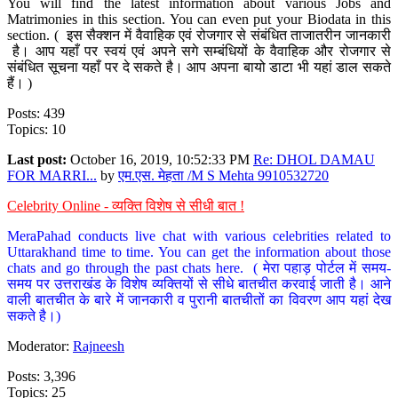
You will find the latest information about various Jobs and
Matrimonies in this section. You can even put your Biodata in this
section. ( इस सैक्शन में वैवाहिक एवं रोजगार से संबंधित ताजातरीन जानकारी
है। आप यहाँ पर स्वयं एवं अपने सगे सम्बंधियों के वैवाहिक और रोजगार से
संबंधित सूचना यहाँ पर दे सकते है। आप अपना बायो डाटा भी यहां डाल सकते
हैं। )
Posts: 439
Topics: 10
Last post:
October 16, 2019, 10:52:33 PM
Re: DHOL DAMAU
FOR MARRI...
by
एम.एस. मेहता /M S Mehta 9910532720
Celebrity Online - व्यक्ति विशेष से सीधी बात !
MeraPahad conducts live chat with various celebrities related to
Uttarakhand time to time. You can get the information about those
chats and go through the past chats here. ( मेरा पहाड़ पोर्टल में समय-
समय पर उत्तराखंड के विशेष व्यक्तियों से सीधे बातचीत करवाई जाती है। आने
वाली बातचीत के बारे में जानकारी व पुरानी बातचीतों का विवरण आप यहां देख
सकते है।)
Moderator:
Rajneesh
Posts: 3,396
Topics: 25