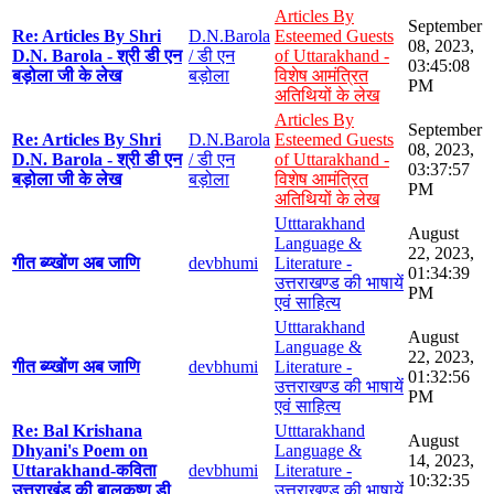
Articles By
September
Re: Articles By Shri
D.N.Barola
Esteemed Guests
08, 2023,
D.N. Barola - श्री डी एन
/ डी एन
of Uttarakhand -
03:45:08
बड़ोला जी के लेख
बड़ोला
विशेष आमंत्रित
PM
अतिथियों के लेख
Articles By
September
Re: Articles By Shri
D.N.Barola
Esteemed Guests
08, 2023,
D.N. Barola - श्री डी एन
/ डी एन
of Uttarakhand -
03:37:57
बड़ोला जी के लेख
बड़ोला
विशेष आमंत्रित
PM
अतिथियों के लेख
Utttarakhand
August
Language &
22, 2023,
गीत ब्य्खोंण अब जाणि
devbhumi
Literature -
01:34:39
उत्तराखण्ड की भाषायें
PM
एवं साहित्य
Utttarakhand
August
Language &
22, 2023,
गीत ब्य्खोंण अब जाणि
devbhumi
Literature -
01:32:56
उत्तराखण्ड की भाषायें
PM
एवं साहित्य
Re: Bal Krishana
Utttarakhand
August
Dhyani's Poem on
Language &
14, 2023,
Uttarakhand-कविता
devbhumi
Literature -
10:32:35
उत्तराखंड की बालकृष्ण डी
उत्तराखण्ड की भाषायें