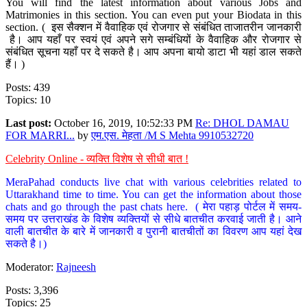
You will find the latest information about various Jobs and
Matrimonies in this section. You can even put your Biodata in this
section. ( इस सैक्शन में वैवाहिक एवं रोजगार से संबंधित ताजातरीन जानकारी
है। आप यहाँ पर स्वयं एवं अपने सगे सम्बंधियों के वैवाहिक और रोजगार से
संबंधित सूचना यहाँ पर दे सकते है। आप अपना बायो डाटा भी यहां डाल सकते
हैं। )
Posts: 439
Topics: 10
Last post:
October 16, 2019, 10:52:33 PM
Re: DHOL DAMAU
FOR MARRI...
by
एम.एस. मेहता /M S Mehta 9910532720
Celebrity Online - व्यक्ति विशेष से सीधी बात !
MeraPahad conducts live chat with various celebrities related to
Uttarakhand time to time. You can get the information about those
chats and go through the past chats here. ( मेरा पहाड़ पोर्टल में समय-
समय पर उत्तराखंड के विशेष व्यक्तियों से सीधे बातचीत करवाई जाती है। आने
वाली बातचीत के बारे में जानकारी व पुरानी बातचीतों का विवरण आप यहां देख
सकते है।)
Moderator:
Rajneesh
Posts: 3,396
Topics: 25