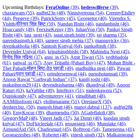
Upcoming Birthdays:
FeraOnline
(39)
,
hedeswilferse
(39)
,
chaxiawam (55)
,
asdfgt23n (48)
,
Ninisivereona (54)
,
CreemyElulley
(44)
,
Peegeve (39)
,
PatrickSemy (45)
,
Georgetor (40)
,
Virendra S.
Vishth/वीरेन्द्र सिंह बिष्ट (59)
,
Nandan Bisht (46)
,
nandanbisht (46)
,
Hoaccandy (49)
,
FeexiseKepsy (39)
,
JulianVop (50)
,
Pankaj Singh
Bisht (40)
,
lata_negi (43)
,
jagat.singh.bisht (39)
,
raj sharma (35)
,
narendrasingh.k (40)
,
sameer singh mehta (37)
,
mannuvicky (36)
,
deepikakholia (40)
,
Santosh Kotiyal (64)
,
pankajbisth (38)
,
Devender Uniyal (64)
,
kripalsinghbisht (58)
,
Mahindra Negi (45)
,
विनोद सिंह गढ़िया (37)
,
anni_in (53)
,
Amit Tiwari (53)
,
vedbhadola
(61)
,
patwal_ss (57)
,
Ajay Tripathi (Pahari Boy) (47)
,
Mohan Bisht -
Thet Pahadi/मोहन बिष्ट-ठेठ पहाडी (49)
,
madhulika negi (48)
,
Pawan
Pahari/पवन पहाडी (47)
,
rajindersemwal (44)
,
purushotamsati (39)
,
Anoop Rawat "Garhwali Indian" (37)
,
kapilj.joshi (48)
,
prakashpcm29 (41)
,
devendrasharma (48)
,
dkagdiyal (49)
,
Anoop
Raturi (63)
,
kaYaftike (49)
,
Intoftoxy (51)
,
malenkawera (52)
,
Qupiskondy (47)
,
adventureroy (41)
,
vimalbhatt (48)
,
AAMilissfoom (42)
,
elollignarame (51)
,
OresiaseX (50)
,
dredger.biz. (50)
,
manesh.bhatt (46)
,
manoj.dabral (137)
,
asdfgt28k
(40)
,
EmyKocur (39)
,
dharmendra (50)
,
AGafeflaloli (38)
,
GregoryMaP (48)
,
Vineet Jadli (37)
,
Jai Dimri (40)
,
kundan singh
kulyal (47)
,
DoFkicleelale (43)
,
grougsgep (46)
,
Munslake (46)
,
AimundAid (50)
,
Charlesmurl (45)
,
Boftreop (54)
,
Tamepenna (41)
,
Geoguezesbes (48)
,
Robertet (48)
,
vinesh singh (32)
,
Malkanigopal