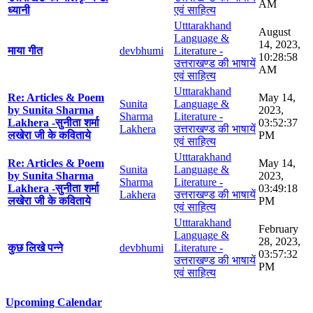
AM
ध्यानी
एवं साहित्य
Utttarakhand
August
Language &
14, 2023,
माया गीत
devbhumi
Literature -
10:28:58
उत्तराखण्ड की भाषायें
AM
एवं साहित्य
Utttarakhand
Re: Articles & Poem
May 14,
Sunita
Language &
by Sunita Sharma
2023,
Sharma
Literature -
Lakhera -सुनीता शर्मा
03:52:37
Lakhera
उत्तराखण्ड की भाषायें
लखेरा जी के कविताये
PM
एवं साहित्य
Utttarakhand
Re: Articles & Poem
May 14,
Sunita
Language &
by Sunita Sharma
2023,
Sharma
Literature -
Lakhera -सुनीता शर्मा
03:49:18
Lakhera
उत्तराखण्ड की भाषायें
लखेरा जी के कविताये
PM
एवं साहित्य
Utttarakhand
February
Language &
28, 2023,
कुछ लिखे पन्ने
devbhumi
Literature -
03:57:32
उत्तराखण्ड की भाषायें
PM
एवं साहित्य
Upcoming Calendar