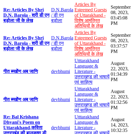
Articles By
September
Re: Articles By Shri
D.N.Barola
Esteemed Guests
08, 2023,
D.N. Barola - श्री डी एन
/ डी एन
of Uttarakhand -
03:45:08
बड़ोला जी के लेख
बड़ोला
विशेष आमंत्रित
PM
अतिथियों के लेख
Articles By
September
Re: Articles By Shri
D.N.Barola
Esteemed Guests
08, 2023,
D.N. Barola - श्री डी एन
/ डी एन
of Uttarakhand -
03:37:57
बड़ोला जी के लेख
बड़ोला
विशेष आमंत्रित
PM
अतिथियों के लेख
Utttarakhand
August
Language &
22, 2023,
गीत ब्य्खोंण अब जाणि
devbhumi
Literature -
01:34:39
उत्तराखण्ड की भाषायें
PM
एवं साहित्य
Utttarakhand
August
Language &
22, 2023,
गीत ब्य्खोंण अब जाणि
devbhumi
Literature -
01:32:56
उत्तराखण्ड की भाषायें
PM
एवं साहित्य
Re: Bal Krishana
Utttarakhand
August
Dhyani's Poem on
Language &
14, 2023,
Uttarakhand-कविता
devbhumi
Literature -
10:32:35
उत्तराखंड की बालकृष्ण डी
उत्तराखण्ड की भाषायें